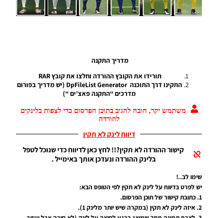
PES16
Noam_r
28/10/2016
00:47
ערכות
ביגוד
מדריך התקנה
לריאל
מדריד
תורידו את הקובץ ההורדה וחלצו את קובץ RAR
מעוצבות
התקינו דרך התוכנה DpFileList Generator (יש מדריך בפורום
מדרכים “התקנה פאצ’ים “)
Noam_r
משתמש יקר, חובה להגיב בתוכן הפרסום כדי לצפות בלינקים
18/10/2016
00:33
להורדה
דיווח לינק לא תקין
חבילה
ערכות
קישור ההורדה לא תקין?!! לחץ כאן לדיווח כדי שנוכל לטפל
מעודכנת
בלינק ההורדה ונעדכן אותך באימייל .
לעונה
16/17
שימו לב..!
Noam_r
יש לפרט בדיווח על לינק לא תקין לפי הטופס הבא:
20/08/2016
1. כתובת קישור של תוכן הפרסום.
15:45
2. איזה לינק לא תקין (במקרה שיש יותר מלינק 1).
3. לצרף תמונה מסך שמוצג ברגע לחיצה על לינק (לא חובה אבל יעזור