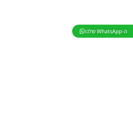
Noam_r
13/12/2025
12:17
Efootball
ה-WhatsApp שלנו
26 PC/
Patch
EvoMod
5.2.0
Noam_r
06/12/2025
07:25
PES21 PC
/ ממסד
נתונים ליגת
WINNER
עונה קיץ
2025/26
גרסה 1.0 –
DATABASE
LEAGUE
WINNER
SEASON