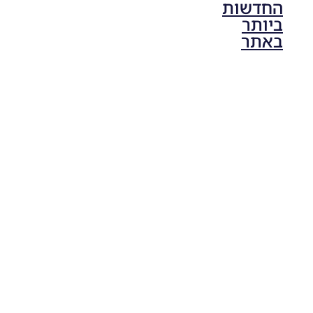
החדשות
ביותר
באתר
PES21 PC
/ גרסה
תיקון ליגת
ONE
ZERO
עונה חורף
2024
גרסה 1.0
– PATCH
LEAGUE
ONE
ZERO
SEASON
WINTER
2024
VERSION
1.0
Noam_r