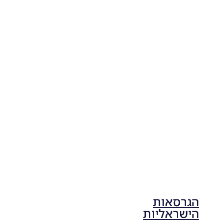
04/11/2025
19:10
PES21
PC/ SP
Football
Life 2026
V1.00
Noam_r
17/10/2025
17:41
הגרסאות
הישראליות