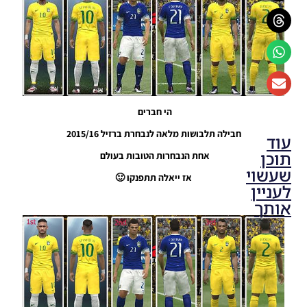
הי חברים
חבילה תלבושות מלאה לנבחרת ברזיל 2015/16
עוד
תוכן
אחת הנבחרות הטובות בעולם
שעשוי
אז ייאלה תתפנקו 🙂
לעניין
אותך
PES16
PC/עדכון
של
KONAMI
לPES17
עבור