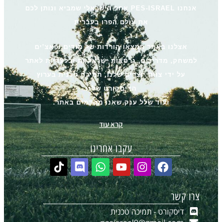
אנחנו PES-ISRAEL אתר הישראלי שמביא ונותן לכם
את עולם הפרו בעברית
אצלנו באתר תמצאו הורדות של מודים ופאצ’ים
למשחק, מדריכים, גרסאות ישראליות ובלעדיות לאתר
על ידי צוות יוצרים שלנו, תמיכה טכנית בערוץ
הדיסקורט שלנו
ועוד שלל ענק שאנו מקדמים באתר.
קרא עוד
עקבו אחרינו
צרו קשר
דיסקורט - תמיכה טכנית