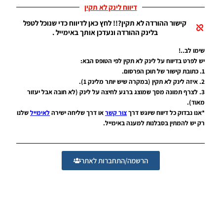
המרקנה
דיווח לינק לא תקין
Noam_r
קישור ההורדה לא תקין?!! לחץ כאן לדיווח כדי שנוכל לטפל
25/05/2016
15:27
בלינק ההורדה ונעדכן אותך באימייל .
איכות HD
שימו לב..!
לרשת של
יש לפרט בדיווח על לינק לא תקין לפי הטופס הבא:
שער
1. כתובת קישור של תוכן הפרסום.
Noam_r
2. איזה לינק לא תקין (במקרה שיש יותר מלינק 1).
25/05/2016
3. לצרף תמונה מסך שמוצג ברגע לחיצה על לינק (לא חובה אבל יעזור
13:13
מאוד).
*אנו נבדוק כל דיווח שיוגש דרך
צור קשר
או דרך שליחה ישירה
לאימייל
שלנו
איכות HD
לדשא
רק יש להמתין בסבלנות למענה באימייל.
Noam_r
25/05/2016
12:55
הרשמה/התחברות לאתר