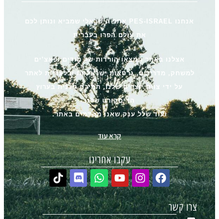
אנחנו PES-ISRAEL אתר הישראלי שמביא ונותן לכם
את עולם הפרו בעברית
אצלנו באתר תמצאו הורדות של מודים ופאצ’ים
למשחק, מדריכים, גרסאות ישראליות ובלעדיות לאתר
על ידי צוות יוצרים שלנו, תמיכה טכנית בערוץ
הדיסקורט שלנו
ועוד שלל ענק שאנו מקדמים באתר.
קרא עוד
עקבו אחרינו
צרו קשר