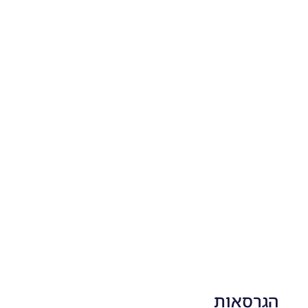
Noam_r
04/11/2025
19:10
PES21
PC/ SP
Football
Life 2026
V1.00
Noam_r
17/10/2025
17:41
הגרסאות