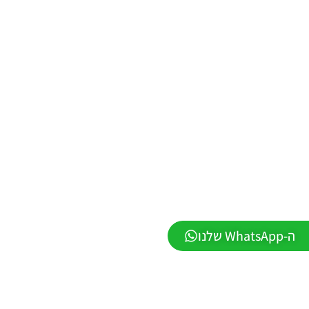
V36.0
Noam_r
13/12/2025
12:17
Efootball
26 PC/
Patch
EvoMod
5.2.0
Noam_r
06/12/2025
07:25
PES21 PC
/ ממסד
נתונים ליגת
WINNER
ה-WhatsApp שלנו
עונה קיץ
2025/26
גרסה 1.0 –
DATABASE
LEAGUE
WINNER