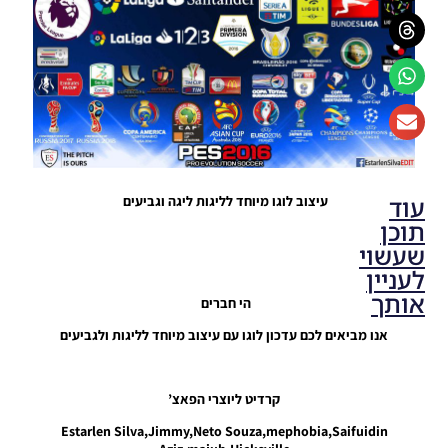
עוד
עיצוב לוגו מיוחד לליגות ליגה וגביעים
תוכן
שעשוי
לעניין
אותך
הי חברים
אנו מביאים לכם עדכון לוגו עם עיצוב מיוחד לליגות ולגביעים
עיצוב לוגו
חדש לכל
הקבוצות
קרדיט ליוצרי הפאצ’
Noam_r
06/08/2016
Estarlen Silva,Jimmy,Neto Souza,mephobia,Saifuidin
16:16