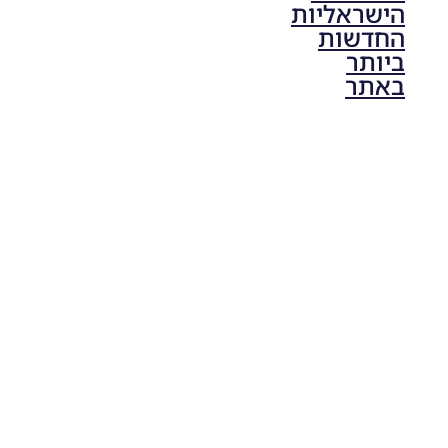
הישראליות
החדשות
ביותר
באתר
PES21 PC
/ גרסה
תיקון ליגת
ONE
ZERO
עונה חורף
2024
גרסה 1.0
– PATCH
LEAGUE
ONE
ZERO
SEASON
WINTER
2024
VERSION
1.0