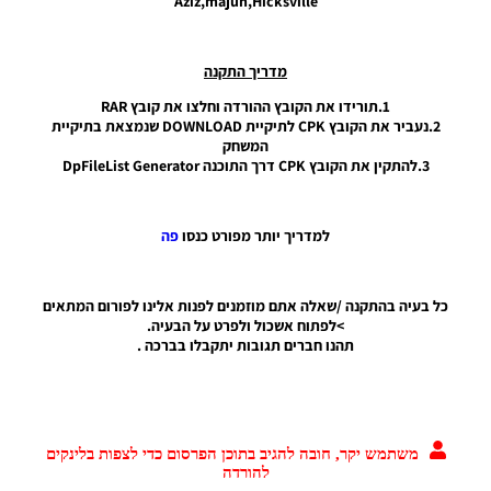
Aziz,majuh,Hicksville
עדכון
1.SMoKE
Patch 8.5
מדריך התקנה
עדכון
1.תורידו את הקובץ ההורדה וחלצו את קובץ RAR
סמלים
2.נעביר את הקובץ CPK לתיקיית DOWNLOAD שנמצאת בתיקיית
Noam_r
המשחק
03/08/2016
3.להתקין את הקובץ CPK דרך התוכנה DpFileList Generator
14:43
לוגו
קבוצות
למדריך יותר מפורט כנסו
פה
3D
באיכות
HD
כל בעיה בהתקנה /שאלה אתם מוזמנים לפנות אלינו לפורום המתאים
Noam_r
>לפתוח אשכול ולפרט על הבעיה.
15/07/2016
תהנו חברים תגובות יתקבלו בברכה .
22:11
שינוי
איכות
משחק
משתמש יקר, חובה להגיב בתוכן הפרסום כדי לצפות בלינקים
ומוסיף את
להורדה
אצטדיון