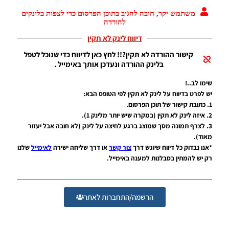
גרסה 2.5
משתמש יקר, חובה להגיב בתוכן הפרסום כדי לצפות בלינקים
להורדה
Noam_r
04/09/2017
דיווח לינק לא תקין
21:06
קישור ההורדה לא תקין?!! לחץ כאן לדיווח כדי שנוכל לטפל
PES17 PC
בלינק ההורדה ונעדכן אותך באימייל .
/ חבילה
מלאה של
שימו לב..!
ערכות
יש לפרט בדיווח על לינק לא תקין לפי הטופס הבא:
עבור עונה
2017/18
1. כתובת קישור של תוכן הפרסום.
גרסה 5
2. איזה לינק לא תקין (במקרה שיש יותר מלינק 1).
3. לצרף תמונה מסך שמוצג ברגע לחיצה על לינק (לא חובה אבל יעזור
Noam_r
24/08/2017
מאוד).
19:37
*אנו נבדוק כל דיווח שיוגש דרך
צור קשר
או דרך שליחה ישירה
לאימייל
שלנו
רק יש להמתין בסבלנות למענה באימייל.
PES17 PC
/ סט
ערכות
שופטים
הרשמה/התחברות לאתר
לליגה
האיטלקית
עונה
2017/18