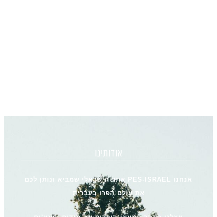
אודותינו
אנחנו PES-ISRAEL אתר הישראלי שמביא ונותן לכם
את עולם הפרו בעברית