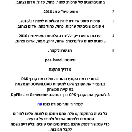
גרסה 7 –
5 סוגים שונים של ערכות: שחור, כחול, סגול, אדום וצהוב.
Kitpack
שופט פיפ”א תג 2016.
2017-18
HD V7
ערכות שופט אדידס ליגת האלופות לשנת 2016/17.
AIO
4 סוגים שונים של ערכות: כחול, כחול כהה, אדום וצהוב.
Noam_r
21/02/2018
ערכות שופט נייקי לליגת האלופות האסיאתית 2016
21:36
5 סוגים שונים של ערכות: שחור, ירוק, אפור, אדום וצהוב.
תג שרוול קצר .
PES17 PC
/ חבילה
סיסמה: pes-israel
מלאה של
ערכות
מדריך התקנה
עבור עונה
2017/18
1.תורידו את הקובץ ההורדה וחלצו את קובץ RAR
גרסה 6
2.נעביר את הקובץ CPK לתיקיית DOWNLOAD שנמצאת
בתיקיית המשחק
Noam_r
3.להתקין את הקובץ CPK דרך התוכנה DpFileList Generator
04/10/2017
18:32
למדריך יותר מפורט כנסו
פה
PES17 PC
כל בעיה בהתקנה /שאלה אתם מוזמנים לפנות אלינו לפורום
/ חבילה
המתאים >לפתוח אשכול ולפרט על הבעיה.
ערכות
כדי שנמשיך לפנק אתכם בפרסומים הכי טובים ובלעדיים נשמח
לעונה
לקבל תגובות .
2017/18