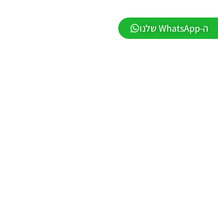
1.1 –
DATABASE
LEAGUE
ה-WhatsApp שלנו
WINNER
SEASON
Winter
2026
VERSION
1.1
Noam_r
01/06/2026
09:43
EFootball
26 PC/
Patch
EPatch
2026
V36.0
Noam_r
13/12/2025
12:17
Efootball