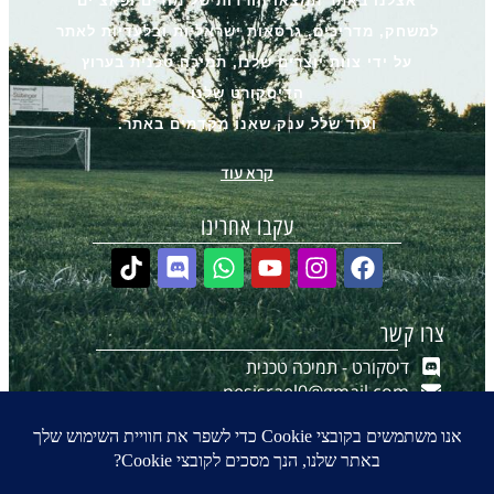
אצלנו באתר תמצאו הורדות של מודים ופאצ’ים
למשחק, מדריכים, גרסאות ישראליות ובלעדיות לאתר
על ידי צוות יוצרים שלנו, תמיכה טכנית בערוץ
הדיסקורט שלנו
ועוד שלל ענק שאנו מקדמים באתר.
קרא עוד
עקבו אחרינו
צרו קשר
דיסקורט - תמיכה טכנית
pesisrael0@gmail.com
יצירת קשר ב-WhatsApp
הערוץ שלנו ב-WhatsApp
0
₪
0.00