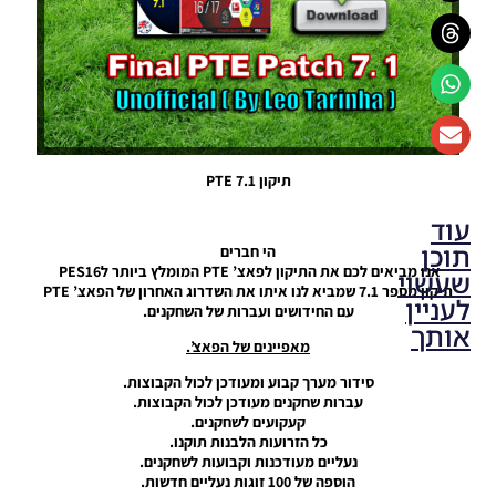
תיקון PTE 7.1
עוד
תוכן
הי חברים
אנו מביאים לכם את התיקון לפאצ’ PTE המומלץ ביותר לPES16
שעשוי
תיקון מספר 7.1 שמביא לנו איתו את השדרוג האחרון של הפאצ’ PTE
לעניין
עם החידושים ועברות של השחקנים.
אותך
מאפיינים של הפאצ’.
PES16 PC
סידור מערך קבוע ומעודכן לכול הקבוצות.
/ Next
עברות שחקנים מעודכן לכול הקבוצות.
Season
קעקועים לשחקנים.
Patch
כל הזרועות הלבנות תוקנו.
2017-
נעליים מעודכנות וקבועות לשחקנים.
2018
הוספה של 100 זוגות נעליים חדשות.