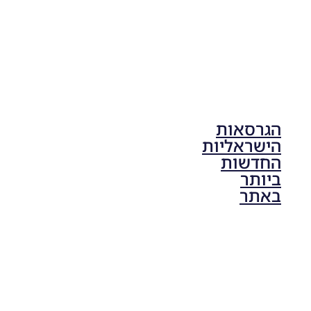
הגרסאות
הישראליות
החדשות
ביותר
באתר
PES21 PC
/ גרסה
תיקון ליגת
ONE
ZERO
עונה חורף