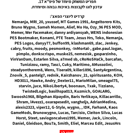
תפריט המשחק מיוחד של פיפ”א 17.
Noam_r
עדכון לוגו לקבוצות באיכות גבוהה ומיוחדת.
28/08/2017
19:25
קרדיט ליוצרי הפאצ’:
Nemanja, MRI_20, yxussef, MT Games 1991, Angeltorero Kits,
PES16
Bruno Wygno, Sameh Momen, Alief, Mo Ha, Ozy_96 PES MOD,
PC PTE
Memer, Wer Facemaker, danny ardiyansyah, WENS indonesian
7.2
PES Bootmaker, Konami, PTE Team, Jesus Hrs, Teko, Nemanja,
Ultimate
PES Logos, danyy77, buffon99, klashman69, zlac, Jenkey,
Noam_r
cabry, fruits, moody, pesmonkey, -InMortal-, gabe.paul.logan,
pimplo, donkscrispo, muske25, nemesisk, gasparzinho,
24/11/2016
VinVanDam, Estarlen Silva, a7med sb, cRoNoSHaCk, barcafan,
09:49
Tunizizou, ramy, Tasci, Cuky, Maritimo, AMussolini,
steadyontherem8, Wens, Tisera09, killer1896, SantyArgentina,
PES16 PC
Znovik_S, pantelg7, rednik, Kairzhanov_21, spiritusanto, KOH,
SmilePatch’16
HD3011, Hawke, Andry_Dexter11, MarioMilan, smeagol75,
V1.00
starvin, juce, NikoLiberty4, boonaun, Txak, Tizziano,
TwistedLogic, basilhspa013, Kuzmich, GOALARG,
Noam_r
02/11/2016
Swoosh1968, Bilgehan Alpaydin, Baris Yerlikaya, Killacarrillo,
16:10
Shram, l4vezz1, oxarapesedit, vangheljs, AdrianMedina,
alexis2323, viper12, G-Style, wygno, , IDK, FarhanA, Kaos
PES16 PC
GameMods, Brunowygno, Lucas, Tarcisio, Cleiton Silva, Lucas
PTE 6.0
Horst, Steet, saviogoncalves1995, Memer, Jack, Lincoln,
/תיקון גרסה
Daniel, Gleidson, Bou7a, Smith, Eliel, Marceu Edit, JesusHrs
סטטיסטיקה
שימו לב