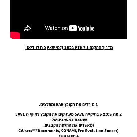
עדכון
עברות
גרסה5
לSMoKE
Patch
8.5.1
Noam_r
מדריך התקנה PTE 7.1 בכתב (למי שאין כוח לוידיאו )
07/09/2016
17:16
1.מורדים את הקובץ RAR ומחלצים.
2.מה שנמצא בתיקייה SAVE מעתיקים את הקובץ לתיקייה SAVE
עדכון
שנמצא במסמכים שלי
עברות
ומאשרים את החלפת הקבצים.
לPTE 6.0
(C:Users***Documents/KONAMI/Pro Evolution Soccer
Noam_r
2016/save)
02/09/2016
04:24
3.את הקבצים שבתיקייה download מעתיקים לתיקייה download
שנמצא איפה שמותקן המשחק
עדכון
ומאשרים את החלפת הקבצים.
עברות
(E:Program Files (x86)/KONAMI/Pro Evolution Soccer
גרסה 3
2016/download)
לSMoKE
Patch
4. הקבצים שנמצאים בתיקייה PTE>Mode>Offline Mode מעתיקים
8.5.1
אותם