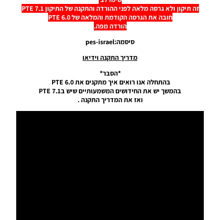
לPES17
זה תיקון ולא גרסה מלאה לפני ההורדה והתקנה של התיקון PTE 7.1
Noam_r
חובה את הגרסה הקודמת והמלאה של PTE 6.0
25/10/2016
הורדה מפה.
01:57
סיסמה:pes-israel
SMoKE
Patch
מדריך התקנה וידיאו
Update
*הסבר*
8.5.3
בהתחלה אנו רואים איך מתקנים את PTE 6.0
Noam_r
בהמשך יש את החידושים המשמעותיים שיש בPTE 7.1
ואז את המדריך התקנה .
15/10/2016
02:17
עדכון
עברות V2
לPTE 6.0
Noam_r
08/09/2016
14:47
PTE 7.0
Noam_r
07/09/2016
18:10