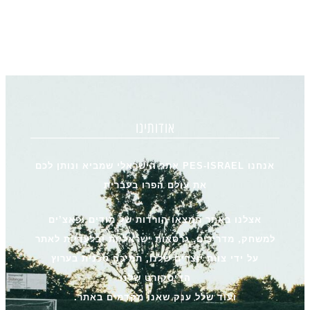
אודותינו
אנחנו PES-ISRAEL אתר הישראלי שמביא ונותן לכם
את עולם הפרו בעברית
אצלנו באתר תמצאו הורדות של מודים ופאצ’ים
למשחק, מדריכים, גרסאות ישראליות ובלעדיות לאתר
על ידי צוות יוצרים שלנו, תמיכה טכנית בערוץ
הדיסקורט שלנו
ועוד שלל ענק שאנו מקדמים באתר.