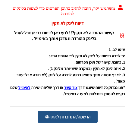
שימו לב..!
ליגת
Winner
יש לפרט בדיווח על לינק לא תקין לפי הטופס הבא:
עונה 2026
1. כתובת קישור של תוכן הפרסום.
גרסה 1.0
2. איזה לינק לא תקין (במקרה שיש יותר מלינק 1).
– Version
3. לצרף תמונה מסך שמוצג ברגע לחיצה על לינק (לא חובה אבל יעזור
Mod
מאוד).
League
*אנו נבדוק כל דיווח שיוגש דרך
צור קשר
או דרך שליחה ישירה
לאימייל
שלנו
Winner
Season
רק יש להמתין בסבלנות למענה באימייל.
2026
Version
1.0
הרשמה/התחברות לאתר
Noam_r
23/07/2026
09:48
PES21
PS4/PS5
/ גרסה
תיקון ליגת
WINNER
עונה חורף
2026
גרסה 1.1