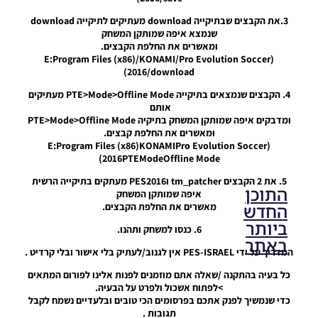
ומדבקים איפה שמותקן המשחק בתיקיה PTE>Mode>Offline Mode
Noam_r
ומאשרים את החלפת קבצים.
28/08/2016
(E:Program Files (x86)KONAMIPro Evolution Soccer
14:23
2016PTEModeOffline Mode)
5. את 2 הקבצים tm_patcher וPES2016 מעתקים בתיקייה הרשית
איפה שמותקן המשחק
מאשרים את החלפת הקבצים.
6. כנסו למשחק ותהנו.
המדריך על ידי PES-ISRAEL אין לגנוב/לעתיק בלי אישור ובלי קרדיט .
כל בעיה בהתקנה /שאלה אתם מוזמנים לפנות אלינו לפורום המתאים
>לפתוח אשכול ולפרט על הבעיה.
התוכן
כדי שנמשיך לפנק אתכם בפרסומים הכי טובים ובלעדיים נשמח לקבל
תגובות .
החדש
ביותר
משתמש יקר, חובה להגיב בתוכן הפרסום כדי לצפות בלינקים
באתר
להורדה
דיווח לינק לא תקין
קישור ההורדה לא תקין?!! לחץ כאן לדיווח כדי שנוכל לטפל
PES21 PC
בלינק ההורדה ונעדכן אותך באימייל .
/ גרסה
מודים