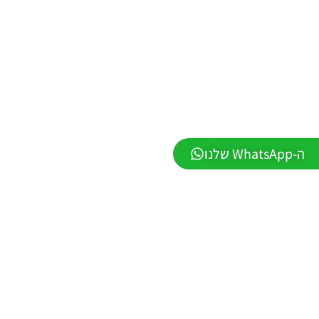
VERSION
1.1
Noam_r
01/06/2026
09:43
EFootball
26 PC/
Patch
EPatch
2026
V36.0
ה-WhatsApp שלנו
Noam_r
13/12/2025
12:17
Efootball
26 PC/
Patch
EvoMod
5.2.0
Noam_r
06/12/2025
07:25