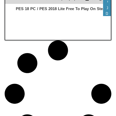
י
נ
PES 18 PC / PES 2018 Lite Free To Play On Steam
ם