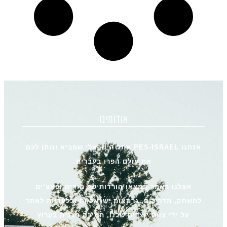
אודותינו
אנחנו PES-ISRAEL אתר הישראלי שמביא ונותן לכם
את עולם הפרו בעברית
אצלנו באתר תמצאו הורדות של מודים ופאצ’ים
למשחק, מדריכים, גרסאות ישראליות ובלעדיות לאתר
על ידי צוות יוצרים שלנו, תמיכה טכנית בערוץ