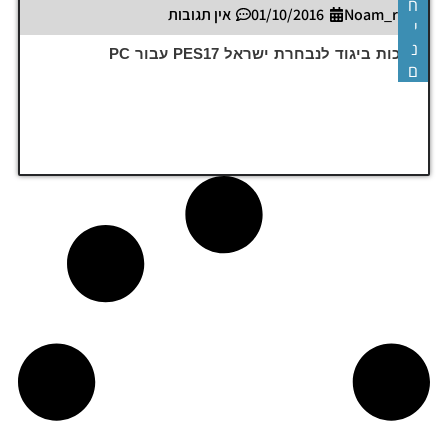
ח
Noam_r
01/10/2016
אין תגובות
י
נ
ערכות ביגוד לנבחרת ישראל PES17 עבור PC
ם