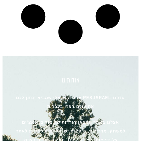
אודותינו
אנחנו PES-ISRAEL אתר הישראלי שמביא ונותן לכם
את עולם הפרו בעברית
אצלנו באתר תמצאו הורדות של מודים ופאצ’ים
למשחק, מדריכים, גרסאות ישראליות ובלעדיות לאתר
על ידי צוות יוצרים שלנו, תמיכה טכנית בערוץ