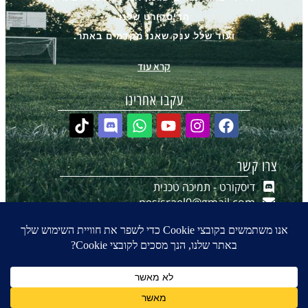
הדיסקורט שלנו
ועוד שלל ענק שאנו מקדמים באתר.
קרא עוד
עקבו אחרינו
צרו קשר
דיסקורט - תמיכה טכנית
pesisrael0@gmail.com
יצירת קשר ב-WhatsApp
הערוץ שלנו ב-WhatsApp
0
₪
0.00
© 2016-2026 כל הזכויות שמורות ל- PES-ISRAEL.co.il