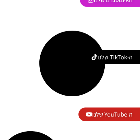
האינסטגרם שלנו
ה-TikTok שלנו
ה-YouTube שלנו