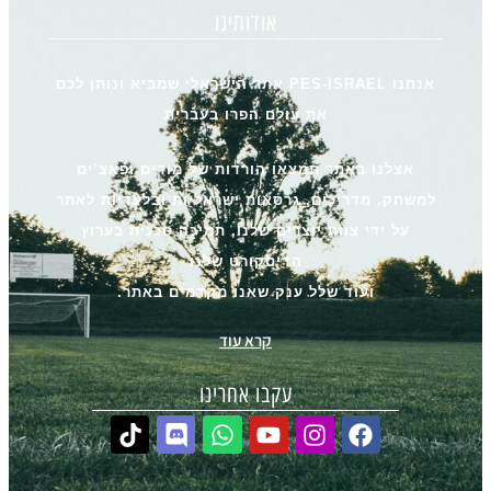
אודותינו
אנחנו PES-ISRAEL אתר הישראלי שמביא ונותן לכם
את עולם הפרו בעברית
אצלנו באתר תמצאו הורדות של מודים ופאצ’ים
למשחק, מדריכים, גרסאות ישראליות ובלעדיות לאתר
על ידי צוות יוצרים שלנו, תמיכה טכנית בערוץ
הדיסקורט שלנו
ועוד שלל ענק שאנו מקדמים באתר.
קרא עוד
עקבו אחרינו