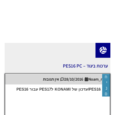
ערכות ביגוד – PES16 PC
ח
Noam_r
28/10/2016
אין תגובות
י
נ
PES16 PC/עדכון של KONAMI לPES17 עבור PES16
ם