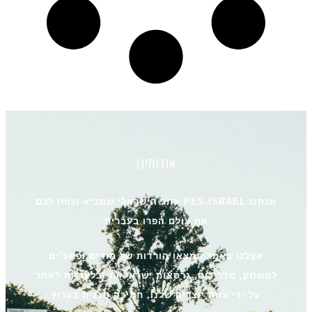
אודותינו
אנחנו PES-ISRAEL אתר הישראלי שמביא ונותן לכם
את עולם הפרו בעברית
אצלנו באתר תמצאו הורדות של מודים ופאצ’ים
למשחק, מדריכים, גרסאות ישראליות ובלעדיות לאתר
על ידי צוות יוצרים שלנו, תמיכה טכנית בערוץ