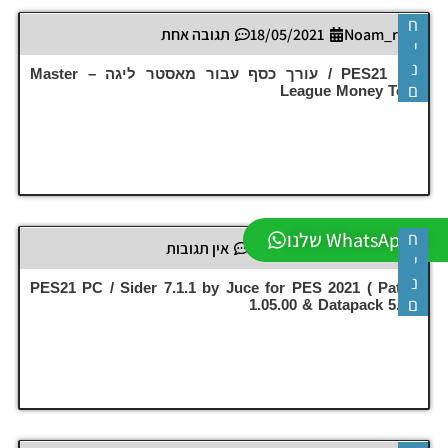
ח
Noam_r
18/05/2021
תגובה אחת
י
נ
PES21 PC / עורך כסף עבור מאסטר ליגה – Master
ם
League Money Tool
ה-WhatsApp שלנו
ח
Noam_r
03/05/2021
אין תגובות
י
נ
PES21 PC / Sider 7.1.1 by Juce for PES 2021 ( Patch
ם
1.05.00 & Datapack 5.0 )