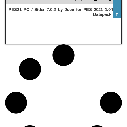
י
נ
PES21 PC / Sider 7.0.2 by Juce for PES 2021 1.04.00
ם
Datapack 4.0