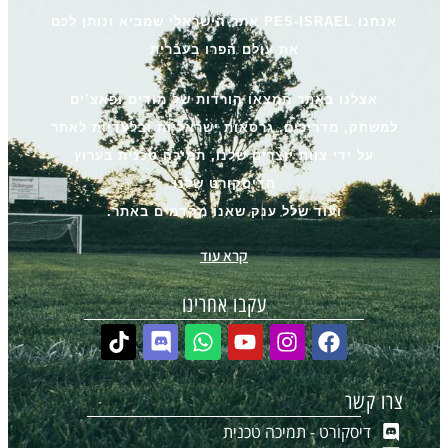
אנחנו PES-ISRAEL אתר הישראלי שמביא ונותן לכם
את עולם הפרו בעברית
אצלנו באתר תמצאו הורדות של מודים ופאצ’ים
למשחק, מדריכים, גרסאות ישראליות ובלעדיות לאתר
על ידי צוות יוצרים שלנו, תמיכה טכנית בערוץ
הדיסקורט שלנו
ועוד שלל ענק שאנו מקדמים באתר.
קרא עוד
עקבו אחרינו
צרו קשר
דיסקורט - תמיכה טכנית