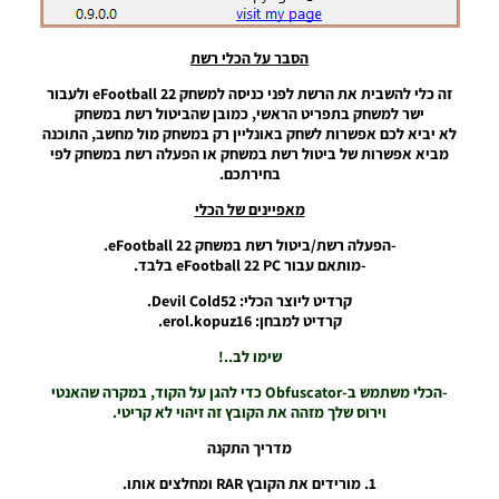
Noam_r
09/10/2021
10:14
הסבר על הכלי רשת
EFootball
זה כלי להשבית את הרשת לפני כניסה למשחק eFootball 22 ולעבור
22 PC / מוד
ישר למשחק בתפריט הראשי, כמובן שהביטול רשת במשחק
לשינוי
לא יביא לכם אפשרות לשחק באונליין רק במשחק מול מחשב, התוכנה
רזולוציה
מביא אפשרות של ביטול רשת במשחק או הפעלה רשת במשחק לפי
מסך –
בחירתכם.
Window
מאפיינים של הכלי
Mode
Resolution
-הפעלה רשת/ביטול רשת במשחק eFootball 22.
Changer
-מותאם עבור eFootball 22 PC בלבד.
Noam_r
02/10/2021
קרדיט ליוצר הכלי: Devil Cold52.
19:27
קרדיט למבחן: erol.kopuz16.
שימו לב..!
-הכלי משתמש ב-Obfuscator כדי להגן על הקוד, במקרה שהאנטי
וירוס שלך מזהה את הקובץ זה זיהוי לא קריטי.
מדריך התקנה
1. מורידים את הקובץ RAR ומחלצים אותו.