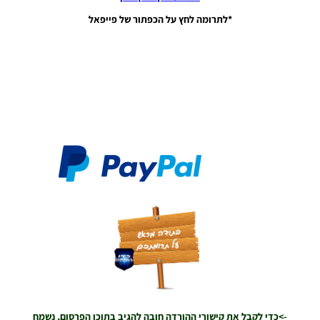
PES21 PC
/ ממסד
*לתרומה לחץ על הכפתור של פייפאל
נתונים ליגת
WINNER
עונה חורף
2026 גרסה
1.1 –
DATABASE
LEAGUE
WINNER
SEASON
Winter
2026
VERSION
1.1
Noam_r
01/06/2026
09:43
EFootball
26 PC/
Patch
EPatch
2026
V36.0
->כדי לקבל את קישורי ההורדה חובה להגיב בתוכן הפרסום, נשמח