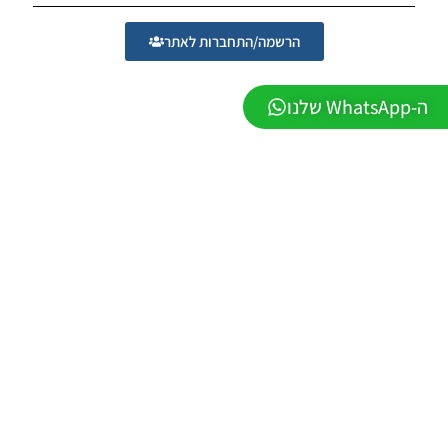
SUMMER
2025/26
הרשמה/התחברות לאתר
VERSION
1.0
Noam_r
01/12/2025
ה-WhatsApp שלנו
09:50
PES21
PS4/PS5
/ גרסה
תיקון ליגת
WINNER
עונה קיץ
2025/26
גרסה 1.0
– PATCH
LEAGUE
WINNER
SEASON
SUMMER
2025/26
VERSION
1.0