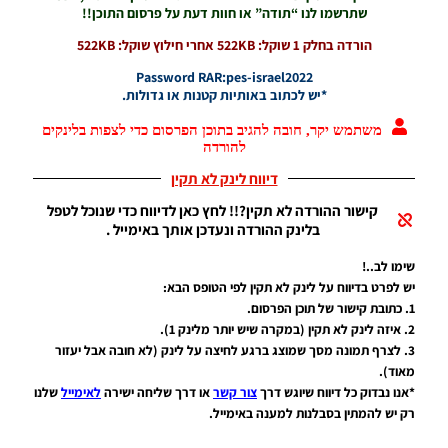
שתרשמו לנו “תודה” או חוות דעת על פרסום התוכן!!
Noam_r
13/12/2025
הורדה בחלק 1 שוקל: 522KB אחרי חילוץ שוקל: 522KB
12:17
Password RAR:pes-israel2022
Efootball
*יש לכתוב באותיות קטנות או גדולות.
26 PC/
Patch
משתמש יקר, חובה להגיב בתוכן הפרסום כדי לצפות בלינקים
EvoMod
להורדה
5.2.0
דיווח לינק לא תקין
Noam_r
06/12/2025
קישור ההורדה לא תקין?!! לחץ כאן לדיווח כדי שנוכל לטפל
07:25
בלינק ההורדה ונעדכן אותך באימייל .
PES21 PC
שימו לב..!
/ ממסד
יש לפרט בדיווח על לינק לא תקין לפי הטופס הבא:
נתונים ליגת
1. כתובת קישור של תוכן הפרסום.
WINNER
עונה קיץ
2. איזה לינק לא תקין (במקרה שיש יותר מלינק 1).
2025/26
3. לצרף תמונה מסך שמוצג ברגע לחיצה על לינק (לא חובה אבל יעזור
גרסה 1.0 –
מאוד).
DATABASE
*אנו נבדוק כל דיווח שיוגש דרך
צור קשר
או דרך שליחה ישירה
לאימייל
שלנו
LEAGUE
רק יש להמתין בסבלנות למענה באימייל.
WINNER
SEASON