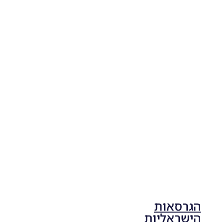
04/11/2025
19:10
PES21
PC/ SP
Football
Life 2026
V1.00
Noam_r
17/10/2025
17:41
הגרסאות
הישראליות