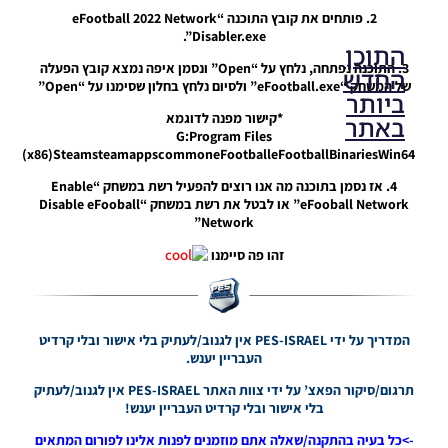
2. פותחים את קובץ התוכנה “eFootball 2022 Network
Disabler.exe”.
התוכן
3. התוכנה נפתחה, נלחץ על “Open” ונסמן איפה נמצא קובץ הפעלה
החדש
של המשחק “eFootball.exe” ולסיום נלחץ בחלון שסימנו על “Open”
ביותר
*קישור מפנה לדוגמא
באתר
G:Program Files
(x86)SteamsteamappscommoneFootballeFootballBinariesWin64
4. אז נסמן בתוכנה מה אנו רוצים להפעיל רשת במשחק “Enable
PES21 PC
eFooball Network” או לבטל את רשת במשחק “Disable eFooball
/ גרסה
Network”
מודים
ליגת
זהו פה סיימנו
Winner
עונה 2026
גרסה 1.0
– Version
Mod
המדריך על ידי PES-ISRAEL אין לגנוב/לעתיק בלי אישור ובלי קרדיט
League
העבריין יענש.
Winner
Season
תרגום/סיקור הפאצ’ על ידי צוות האתר PES-ISRAEL אין לגנוב/לעתיק
2026
בלי אישור ובלי קרדיט העבריין יענש!
Version
->כל בעיה בהתקנה/שאלה אתם מוזמנים לפנות אלינו לפורום המתאים
1.0