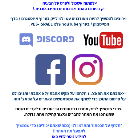
>לפתוח אשכול ולפרט על הבעיה
Noam_r
רק בפורום האתר אנו נותנים תמיכה טכנית.!
23/07/2026
09:48
->רוצים להמשיך להיות מעודכנים עשו לנו לייק בערוץ אינסטגרם / בדף
הפייסבוק / בערוץ YouTube שלנו PES-ISRAEL.
PES21
PS4/PS5
/ גרסה
תיקון ליגת
WINNER
עונה חורף
2026
גרסה 1.1
– PATCH
LEAGUE
WINNER
SEASON
->אהבתם את הפאצ’..? תלחצו על מקש אהבתי/לא אהבתי ותגיבו לנו
Winter
על פרסום התוכן כדי לשתף את המשתמשים האחרים על הפאצ’ הזה.
2026
VERSION
->כדי שנמשיך לפנק אתכם בפרסומים הכי טובים ובלעדיים נשמח
1.1
שתשתפו את האתר לחברים וניצור קהילה אחת גדולה.
Noam_r
01/06/2026
*תלחץ על הכפתור ותתרמו לנו (כמה שאתם יכולים) כדי שנמשיך
09:43
לתפעל את האתר!!
למידע נוסף לחץ כאן