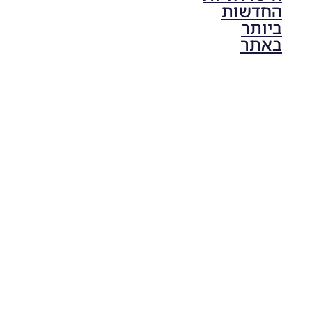
החדשות
ביותר
באתר
PES21 PC
/ גרסה
תיקון ליגת
ONE
ZERO
עונה חורף
2024
גרסה 1.0
– PATCH
LEAGUE
ONE
ZERO
SEASON
WINTER
2024
VERSION
1.0
Noam_r