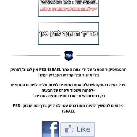
ערכות
מונדיאל
רוסיה
2018
Noam_r
30/05/2018
19:10
PES18 PC
/ עדכון
חבילה
תלבושות
תרגום/סיקור הפאצ’ על ידי צוות האתר PES-ISRAEL אין לגנוב/לעתיק
עונה
בלי אישור ובלי קרדיט העבריין יענש!
2018/19
->כל בעיה בהתקנה/שאלה אתם מוזמנים לפנות אלינו לפורום המתאים
Noam_r
25/05/2018
>לפתוח אשכול ולפרט על הבעיה
09:18
רק בפורום האתר אנו נותנים תמיכה טכנית.!
->רוצים להמשיך להיות מעודכנים עשו לנו לייק בדף הפייסבוק PES-
PES18 PC
ISRAEL
/ חבילה
ערכות
לנבחרות
הלאומיות
גרסה 7 –