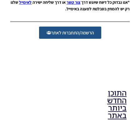
רוסיה
*אנו נבדוק כל דיווח שיוגש דרך
צור קשר
או דרך שליחה ישירה
לאימייל
שלנו
2018
רק יש להמתין בסבלנות למענה באימייל.
Noam_r
04/05/2018
15:10
הרשמה/התחברות לאתר
התוכן
החדש
ביותר
באתר
PES21 PC
/ גרסה