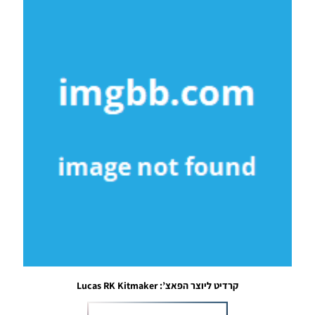
10/07/2018
21:15
PES17/18 PC /
ערכות
לנבחרות
הלאומיות עם
קייט
אירופי/מונדיאל
רוסיה 2018
Noam_r
02/07/2018
20:10
PES18 PC
/ Kitpack
Season
2018-19
Noam_r
12/06/2018
19:45
קרדיט ליוצר הפאצ’: Lucas RK Kitmaker
PES17/18
PC /
חבילה