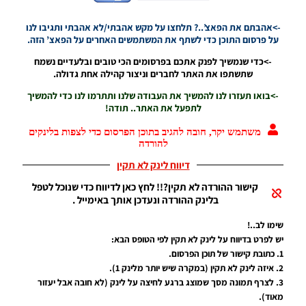
Kit Pack
Vol 7
->אהבתם את הפאצ’..? תלחצו על מקש אהבתי/לא אהבתי ותגיבו לנו
Noam_r
על פרסום התוכן כדי לשתף את המשתמשים האחרים על הפאצ’ הזה.
13/05/2018
17:54
->כדי שנמשיך לפנק אתכם בפרסומים הכי טובים ובלעדיים נשמח
שתשתפו את האתר לחברים וניצור קהילה אחת גדולה.
PES17/18
PC /
->בואו תעזרו לנו להמשיך את העבודה שלנו ותתרמו לנו כדי להמשיך
ערכות
לתפעל את האתר.. תודה!
ביגוד
מונדיאל
משתמש יקר, חובה להגיב בתוכן הפרסום כדי לצפות בלינקים
רוסיה
להורדה
2018 –
דיווח לינק לא תקין
RUSSIA
KITPACK
קישור ההורדה לא תקין?!! לחץ כאן לדיווח כדי שנוכל לטפל
FINAL
בלינק ההורדה ונעדכן אותך באימייל .
Noam_r
05/05/2018
שימו לב..!
10:32
יש לפרט בדיווח על לינק לא תקין לפי הטופס הבא:
1. כתובת קישור של תוכן הפרסום.
PES18 PC
2. איזה לינק לא תקין (במקרה שיש יותר מלינק 1).
/ סט
3. לצרף תמונה מסך שמוצג ברגע לחיצה על לינק (לא חובה אבל יעזור
ערכות
למונדיאל
מאוד).