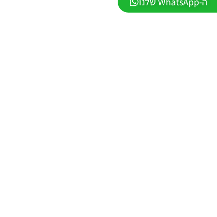
ה-WhatsApp שלנו
2026
VERSION
1.1
Noam_r
01/06/2026
09:43
EFootball
26 PC/
Patch
EPatch
2026
V36.0
Noam_r
13/12/2025
12:17
Efootball
26 PC/
Patch
EvoMod
5.2.0
Noam_r
06/12/2025