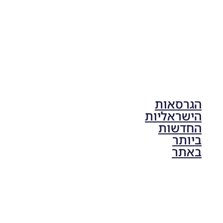
הגרסאות
הישראליות
החדשות
ביותר
באתר
PES21 PC
/ גרסה
תיקון ליגת
ONE
ZERO