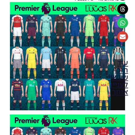
עוד
תוכן
שעשוי
לעניין
אותך
[PES17/18
PC /
Kitpack
Season
2018/19
V3 HD