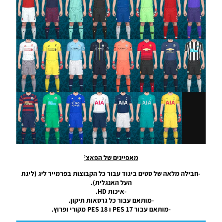
[AIO
Noam_r
06/08/2018
22:28
PES18
PC /
חבילה
עדכון
ערכות
עבור
Smoke
Noam_r
11/07/2018
18:20
PES17/18
מאפיינים של הפאצ’
PC /
-חבילה מלאה של סטים ביגוד עבור כל הקבוצות בפרמייר ליג (ליגת
חבילה
העל האנגלית).
ערכות
-איכות HD.
ביגוד עבור
-מותאם עבור כל גרסאות תיקון.
עונה 2019
-מותאם עבור PES 17 ו PES 18 מקורי ופרוץ.
Noam_r