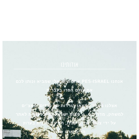
אודותינו
אנחנו PES-ISRAEL אתר הישראלי שמביא ונותן לכם
את עולם הפרו בעברית
אצלנו באתר תמצאו הורדות של מודים ופאצ’ים
למשחק, מדריכים, גרסאות ישראליות ובלעדיות לאתר
על ידי צוות יוצרים שלנו, תמיכה טכנית בערוץ
הדיסקורט שלנו