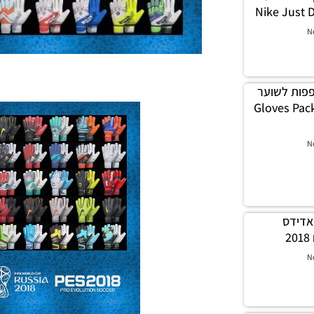
N
לה כפפות לשוער
Gloves Pack Versi
N
 כדור אדידס
N