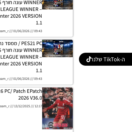
H LEAGUE WINNER
nter 2026 VERSION
1.1
oam_r
01/06/2026
09:43
PES21 PC / ממסד
E LEAGUE WINNER
ה-TikTok שלנו
nter 2026 VERSION
1.1
oam_r
01/06/2026
09:43
26 PC/ Patch EPatch
2026 V36.0
oam_r
13/12/2025
12:17