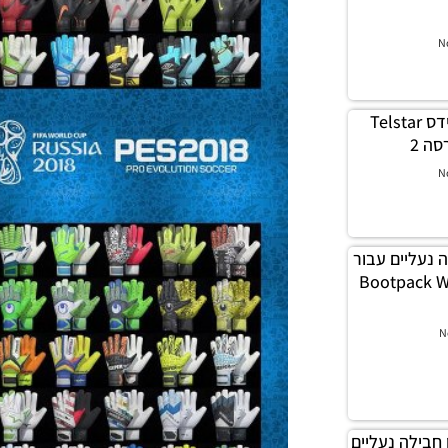
N
PES18 PC / כדור אדידס Telstar
N
 / חבילה נעליים עבור
2018 – Bootpack World
N
 / עדכון חבילה נעליים