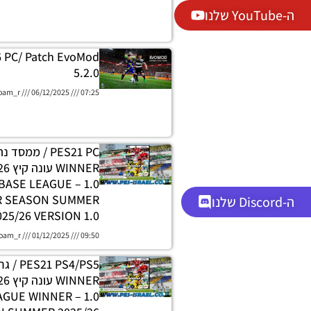
ה-YouTube שלנו
6 PC/ Patch EvoMod
5.2.0
oam_r
06/12/2025
07:25
PES21 PC / ממסד
DATABASE LEAGUE
R SEASON SUMMER
ה-Discord שלנו
025/26 VERSION 1.0
oam_r
01/12/2025
09:50
 PS4/PS5
H LEAGUE WINNER