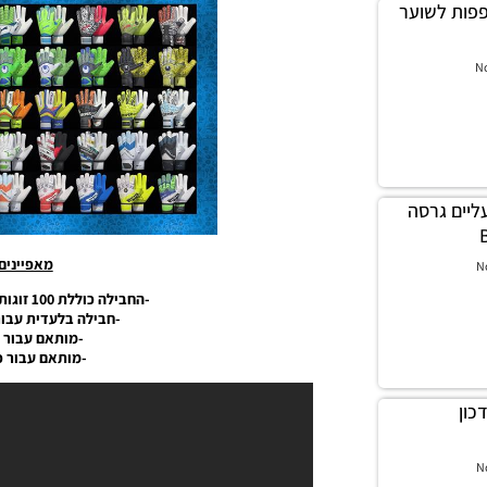
לה כפפות לשוער
N
לה נעליים גרסה
מאפיינים
N
-החבילה כוללת 100 זוגות עדכניות של כפפות לשוער.
-חבילה בלעדית עבור מו
-מותאם עבור PES17 ו PES18.
-מותאם עבור כ
עדכון
N