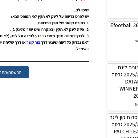
שימו לב..!
יש לפרט בדיווח על לינק לא תקין לפי הטופס הבא:
1. כתובת קישור של תוכן הפרסום.
Efootball 2
2. איזה לינק לא תקין (במקרה שיש יותר מלינק 1).
3. לצרף תמונה מסך שמוצג ברגע לחיצה על לינק (לא חובה אבל יעזור מאוד).
N
*אנו נבדוק כל דיווח שיוגש דרך
צור קשר
או דרך שליחה י
באימייל.
 נתונים ליגת
הרשמה/התחב
WINNER עונה קיץ 2025/26 גרסה
1.0 – 
WINNE
2
N
PES21 / גרסה תיקון ליגת
WINNER עונה קיץ 2025/26 גרסה
1.0 – PATC