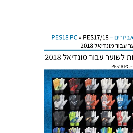
ביזרים – PES18 PC
PES17/18
»
PES