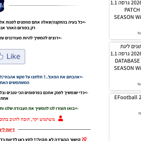
WINNER עונה חורף 2026 גרסה 1.1
– PATC
SEASON Wi
->כל בעיה בהתקנה/שאלה אתם מוזמנים לפנות אלי
רק בפורום האתר אנו 
N
->רוצים להמשיך להיות מעודכנים עשו לנו ל
 נתונים ליגת
WINNER עונה חורף 2026 גרסה 1.1
– DATABAS
SEASON Wi
->אהבתם את הפאצ’..? תלחצו על מקש אהבתי/לא 
המשתמשים האחרי
N
->כדי שנמשיך לפנק אתכם בפרסומים הכי טובים ובל
EFootball 
אחת ג
->בואו תעזרו לנו להמשיך את העבודה שלנו ו
N
משתמש יקר, חובה להגיב בתוכן
דיווח לי
קישור ההורדה לא תקין?!! לחץ כאן לדיווח כדי