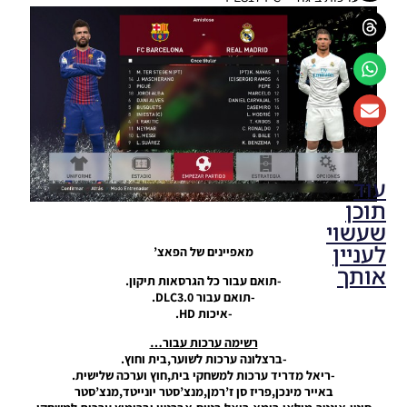
עוד
תוכן
שעשוי
לעניין
מאפיינים של הפאצ’
אותך
-תואם עבור כל הגרסאות תיקון.
-תואם עבור DLC3.0.
-איכות HD.
PES17 PC
/ חבילה
רשימה ערכות עבור…
מלאה של
-ברצלונה ערכות לשוער,בית וחוץ.
ערכות
-ריאל מדריד ערכות למשחקי בית,חוץ וערכה שלישית.
עבור עונה
באייר מינכן,פריז סן ז’רמן,מנצ’סטר יונייטד,מנצ’סטר
2017/18