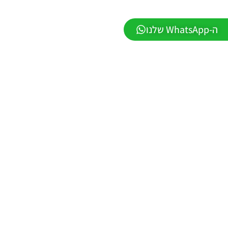
1.1 –
DATABASE
LEAGUE
ה-WhatsApp שלנו
WINNER
SEASON
Winter
2026
VERSION
1.1
Noam_r
01/06/2026
09:43
EFootball
26 PC/
Patch
EPatch
2026
V36.0
Noam_r
13/12/2025
12:17
Efootball