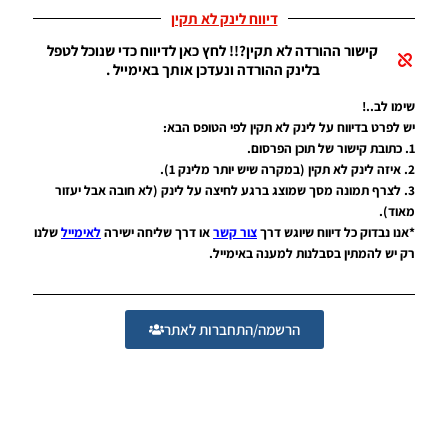
גרסה 2.5
דיווח לינק לא תקין
Noam_r
קישור ההורדה לא תקין?!! לחץ כאן לדיווח כדי שנוכל לטפל
04/09/2017
בלינק ההורדה ונעדכן אותך באימייל .
21:06
שימו לב..!
PES17 PC
יש לפרט בדיווח על לינק לא תקין לפי הטופס הבא:
/ חבילה
מלאה של
1. כתובת קישור של תוכן הפרסום.
ערכות
2. איזה לינק לא תקין (במקרה שיש יותר מלינק 1).
עבור עונה
3. לצרף תמונה מסך שמוצג ברגע לחיצה על לינק (לא חובה אבל יעזור
2017/18
מאוד).
גרסה 5
*אנו נבדוק כל דיווח שיוגש דרך
צור קשר
או דרך שליחה ישירה
לאימייל
שלנו
Noam_r
רק יש להמתין בסבלנות למענה באימייל.
24/08/2017
19:37
PES17 PC
הרשמה/התחברות לאתר
/ סט
ערכות
שופטים
לליגה
האיטלקית
עונה
2017/18