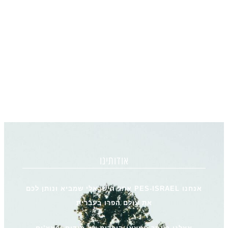
אודותינו
אנחנו PES-ISRAEL אתר הישראלי שמביא ונותן לכם
את עולם הפרו בעברית