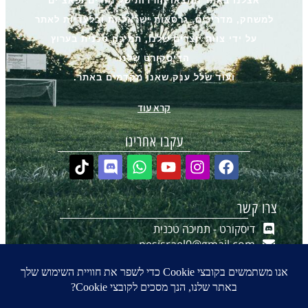
אצלנו באתר תמצאו הורדות של מודים ופאצ’ים
למשחק, מדריכים, גרסאות ישראליות ובלעדיות לאתר
על ידי צוות יוצרים שלנו, תמיכה טכנית בערוץ
הדיסקורט שלנו
ועוד שלל ענק שאנו מקדמים באתר.
קרא עוד
עקבו אחרינו
צרו קשר
דיסקורט - תמיכה טכנית
pesisrael0@gmail.com
יצירת קשר ב-WhatsApp
הערוץ שלנו ב-WhatsApp
0
₪
0.00