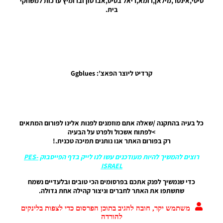
סיטי,אינטר,מילאן,רומא,ריאל בטיס,אברטון וברומיץ ערכות למשחקי
גרסה 7 –
בית.
Kitpack
2017-18
HD V7
AIO
Noam_r
21/02/2018
21:36
קרדיט ליוצר הפאצ’: Ggblues
PES17 PC
/ חבילה
מלאה של
ערכות
עבור עונה
כל בעיה בהתקנה /שאלה אתם מוזמנים לפנות אלינו לפורום המתאים
2017/18
>לפתוח אשכול ולפרט על הבעיה
גרסה 6
רק בפורום האתר אנו נותנים תמיכה טכנית.!
Noam_r
רוצים להמשיך להיות מעודכנים עשו לנו לייק בדף הפייסבוק
PES-
04/10/2017
ISRAEL
18:32
כדי שנמשיך לפנק אתכם בפרסומים הכי טובים ובלעדיים נשמח
PES17 PC
שתשתפו את האתר לחברים וניצור קהילה אחת גדולה.
/ חבילה
ערכות
משתמש יקר, חובה להגיב בתוכן הפרסום כדי לצפות בלינקים
לעונה
להורדה
2017/18