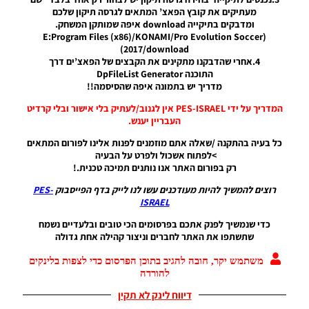
מעתיקים את קובץ הפאצ’ המתאים לגרסה תיקון שלכם
PES21
ומדבקים בתיקייה download איפה שמותקן המשחק.
PS4/PS5
(E:Program Files (x86)/KONAMI/Pro Evolution Soccer
/ גרסה
2017/download)
תיקון ליגת
4.אחרי שהדבקנו מתקינים את הקבצים של הפאצ’ים דרך
WINNER
התוכנה DpFileList Generator
עונה קיץ
מדריך יש בתמונה איפה שהסיסמה!!
2025/26
גרסה 1.0
המדריך על ידי PES-ISRAEL אין לגנוב/לעתיק בלי אישור ובלי קרדיט
– PATCH
העבריין יענש.
LEAGUE
WINNER
כל בעיה בהתקנה /שאלה אתם מוזמנים לפנות אלינו לפורום המתאים
SEASON
>לפתוח אשכול ולפרט על הבעיה
SUMMER
רק בפורום האתר אנו נותנים תמיכה טכנית.!
2025/26
VERSION
רוצים להמשיך להיות מעודכנים עשו לנו לייק בדף הפייסבוק
PES-
1.0
ISRAEL
Noam_r
כדי שנמשיך לפנק אתכם בפרסומים הכי טובים ובלעדיים נשמח
01/12/2025
שתשתפו את האתר לחברים וניצור קהילה אחת גדולה
09:47
משתמש יקר, חובה להגיב בתוכן הפרסום כדי לצפות בלינקים
EFootball
להורדה
26 PC/
Patch
דיווח לינק לא תקין
EPatch