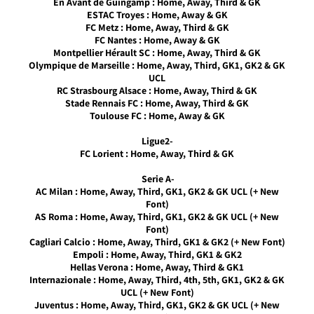
En Avant de Guingamp : Home, Away, Third & GK
20:05
ESTAC Troyes : Home, Away & GK
FC Metz : Home, Away, Third & GK
PES17
FC Nantes : Home, Away & GK
PC/
Montpellier Hérault SC : Home, Away, Third & GK
חבילה
Olympique de Marseille : Home, Away, Third, GK1, GK2 & GK
עדכון
UCL
תלבושות
RC Strasbourg Alsace : Home, Away, Third & GK
עונה
Stade Rennais FC : Home, Away, Third & GK
2017/18
Toulouse FC : Home, Away & GK
גרסה 1.5
Noam_r
-Ligue2
28/06/2017
FC Lorient : Home, Away, Third & GK
20:20
-Serie A
PES17 PC
AC Milan : Home, Away, Third, GK1, GK2 & GK UCL (+ New
/ חבילה
Font)
ערכות
AS Roma : Home, Away, Third, GK1, GK2 & GK UCL (+ New
עונה
Font)
2017/18
Cagliari Calcio : Home, Away, Third, GK1 & GK2 (+ New Font)
HD גרסה
Empoli : Home, Away, Third, GK1 & GK2
1.0.
Hellas Verona : Home, Away, Third & GK1
Noam_r
Internazionale : Home, Away, Third, 4th, 5th, GK1, GK2 & GK
10/06/2017
UCL (+ New Font)
10:31
Juventus : Home, Away, Third, GK1, GK2 & GK UCL (+ New