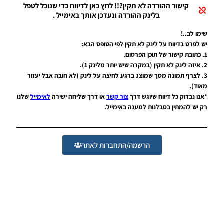
2026
קישור ההורדה לא תקין?!! לחץ כאן לדיווח כדי שנוכל לטפל
V35.0 +
בלינק ההורדה ונעדכן אותך באימייל .
Update
V35.5
שימו לב..!
יש לפרט בדיווח על לינק לא תקין לפי הטופס הבא:
Noam_r
23/11/2025
1. כתובת קישור של תוכן הפרסום.
20:46
2. איזה לינק לא תקין (במקרה שיש יותר מלינק 1).
3. לצרף תמונה מסך שמוצג ברגע לחיצה על לינק (לא חובה אבל יעזור
PES21
מאוד).
PC/ SP
*אנו נבדוק כל דיווח שיוגש דרך
צור קשר
או דרך שליחה ישירה
לאימייל
שלנו
Football
Life 2026
רק יש להמתין בסבלנות למענה באימייל.
UPDATE
1.3/FACES
UPDATE
1.0
הרשמה/התחברות לאתר
Noam_r
04/11/2025
19:10
PES21
PC/ SP
Football
Life 2026