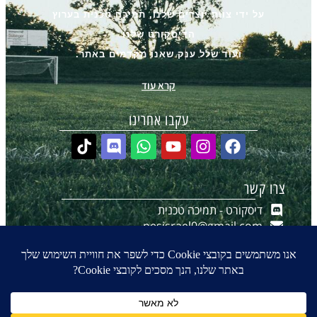
על ידי צוות יוצרים שלנו, תמיכה טכנית בערוץ
הדיסקורט שלנו
ועוד שלל ענק שאנו מקדמים באתר.
קרא עוד
עקבו אחרינו
צרו קשר
דיסקורט - תמיכה טכנית
pesisrael0@gmail.com
יצירת קשר ב-WhatsApp
הערוץ שלנו ב-WhatsApp
0
₪
0.00