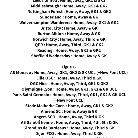
Leeds United : Home, Away, GK1 & GK2
Middlesbrough : Home, Away, GK1 & GK2
Noam_r
22/08/2017
Nottingham Forest : Home, Away, GK1 & GK2
20:01
Sunderland : Home, Away & GK
Wolverhampton Wanderers : Home, Away, GK1 & GK2
PES17
Bristol City : Home, Away & GK
PC /
Burton Albion : Home, Away & GK
חבילה
Norwich City : Home, Away, Third & GK
ערכות
QPR : Home, Away, Third, GK1 & GK2
תלבושות
Reading : Home, Away, GK1 & GK2
עבור עונה
Sheffield Wednesday : Home, Away & GK
2017/18
-Ligue 1
Noam_r
AS Monaco : Home, Away, GK1, GK2 & GK UCL (+New Font UCL)
11/08/2017
Lille OSC : Home, Away, Third & GK
10:46
OGC Nice : Home, Away, Third, GK1 & GK2
Olympique Lyon : Home, Away, GK1, GK2 & GK UCL
PES17 PC
Paris Saint Germain : Home, Away, Third, GK1, GK2 & GK UCL
/ מיני
(+New Font UCL)
חבילה
Stade Malherbe Caen : Home, Away, GK1 & GK2
תלבושות
Amiens SC : Home, Away & GK
עבור עונה
Angers SCO : Home, Away, Third & GK
2018
AS Saint-Étienne : Home, Away, Third, 4th, 5th & GK
Girondins de Bordeaux : Home, Away, Third & GK
Noam_r
Dijon FCO : Home, Away, Third & GK
10/07/2017