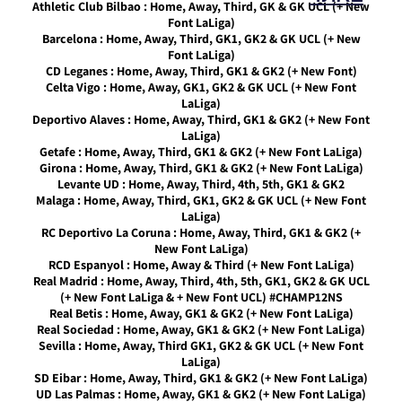
Athletic Club Bilbao : Home, Away, Third, GK & GK UCL (+ New
Font LaLiga)
Barcelona : Home, Away, Third, GK1, GK2 & GK UCL (+ New
PES21 PC
Font LaLiga)
/ גרסה
CD Leganes : Home, Away, Third, GK1 & GK2 (+ New Font)
מודים
Celta Vigo : Home, Away, GK1, GK2 & GK UCL (+ New Font
ליגת
LaLiga)
Winner
Deportivo Alaves : Home, Away, Third, GK1 & GK2 (+ New Font
עונה 2026
LaLiga)
גרסה 1.0
Getafe : Home, Away, Third, GK1 & GK2 (+ New Font LaLiga)
– Version
Girona : Home, Away, Third, GK1 & GK2 (+ New Font LaLiga)
Mod
Levante UD : Home, Away, Third, 4th, 5th, GK1 & GK2
League
Malaga : Home, Away, Third, GK1, GK2 & GK UCL (+ New Font
Winner
LaLiga)
Season
RC Deportivo La Coruna : Home, Away, Third, GK1 & GK2 (+
2026
New Font LaLiga)
Version
RCD Espanyol : Home, Away & Third (+ New Font LaLiga)
1.0
Real Madrid : Home, Away, Third, 4th, 5th, GK1, GK2 & GK UCL
(+ New Font LaLiga & + New Font UCL) #CHAMP12NS
Noam_r
23/07/2026
Real Betis : Home, Away, GK1 & GK2 (+ New Font LaLiga)
09:48
Real Sociedad : Home, Away, GK1 & GK2 (+ New Font LaLiga)
Sevilla : Home, Away, Third GK1, GK2 & GK UCL (+ New Font
PES21
LaLiga)
PS4/PS5
SD Eibar : Home, Away, Third, GK1 & GK2 (+ New Font LaLiga)
/ גרסה
UD Las Palmas : Home, Away, GK1 & GK2 (+ New Font LaLiga)