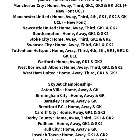
גרסה 5
Manchester City : Home, Away, Third, GK1, GK2 & GK UCL (+
New Font UCL)
Noam_r
Manchester United : Home, Away, Third, 4th, GK1, GK2 & GK
24/08/2017
UCL (+ New Font)
19:37
Newcastle United : Home, Away, Third, GK1 & GK2
Southampton : Home, Away, GK1 & GK2
PES17 PC
Stoke City : Home, Away, Third, GK1 & GK2
/ סט
Swansea City : Home, Away, Third, GK1 & GK2
ערכות
Tottenham Hotspur : Home, Away, Third, 4th, 5th, GK1, GK2 &
שופטים
GK UCL
לליגה
Watford : Home, Away, GK1 & GK2
האיטלקית
West Bormwich Albion : Home, Away, Third, GK1 & GK2
עונה
West Ham United : Home, Away, Third, GK1 & GK2
2017/18
Noam_r
-SkyBet Championship
23/08/2017
Aston Villa : Home, Away & GK
19:24
Birmingham City : Home, Away & GK
Barnsley : Home, Away & GK
PES17 PC
Brentford F.C. : Home, Away & GK
/ חבילה
Cardiff City : Home, Away, GK1 & GK2
ערכות
Derby County : Home, Away, Third, GK1 & GK2
העדכניות
Fullham : Home, Away, GK1 & GK2
עבור עונה
Hull City : Home, Away & GK
2017/18
Ipswich Town : Home, Away, GK1 & GK2
גרסה 3