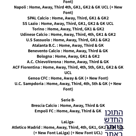
Font)
PES17 PC
Napoli : Home, Away, Third 4th, GK1, GK2 & GK UCL (+ New
/ חבילה
Font)
ערכות
SPAL Calcio : Home, Away, Third, GK1 & GK2
עבור עונה
SS Lazio : Home, Away, Third, GK1, GK2 & GK UCL
2018
Torino : Home, Away, Third, GK1 & GK2
Udinese Calcio : Home, Away, Third, 4th, GK1 & GK2
Noam_r
U.S Sassuolo : Home, Away, Third, GK1 & GK2
09/06/2017
08:32
Atalanta B.C. : Home, Away, Third & GK
Benevento Calcio : Home, Away, Third & GK
Bologna : Home, Away, GK1 & GK2
A.C. ChievoVerona : Home, Away, Third & GK
ACF Fiorentina : Home, Away, Third, 4th, 5th, GK1, GK2 & GK
UCL
Genoa CFC : Home, Away & GK (+ New Font)
U.C. Sampdoria : Home, Away, Third, 4th, 5th & GK (+ New
Font)
-Serie B
Brescia Calcio : Home, Away, Third & GK
התוכן
Empoli FC : Home, Away, Third & GK
החדש
-LaLiga
ביותר
Atletico Madrid : Home, Away, Third, 4th, GK1, GK2 & GK UCL
באתר
(+ New Font LaLiga) (+ New Font UCL)