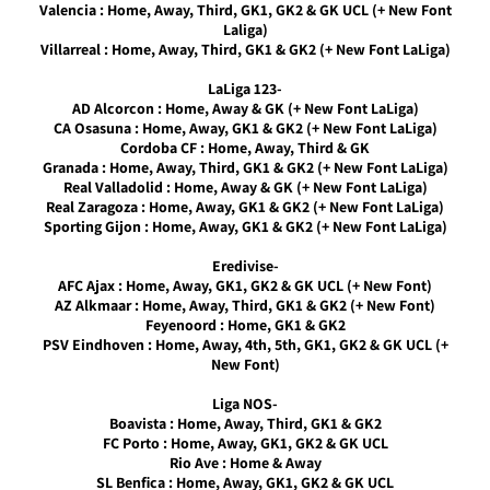
תיקון ליגת
Valencia : Home, Away, Third, GK1, GK2 & GK UCL (+ New Font
WINNER
Laliga)
עונה חורף
Villarreal : Home, Away, Third, GK1 & GK2 (+ New Font LaLiga)
2026
גרסה 1.1
-LaLiga 123
– PATCH
AD Alcorcon : Home, Away & GK (+ New Font LaLiga)
LEAGUE
CA Osasuna : Home, Away, GK1 & GK2 (+ New Font LaLiga)
WINNER
Cordoba CF : Home, Away, Third & GK
SEASON
Granada : Home, Away, Third, GK1 & GK2 (+ New Font LaLiga)
Winter
Real Valladolid : Home, Away & GK (+ New Font LaLiga)
2026
Real Zaragoza : Home, Away, GK1 & GK2 (+ New Font LaLiga)
VERSION
Sporting Gijon : Home, Away, GK1 & GK2 (+ New Font LaLiga)
1.1
-Eredivise
Noam_r
AFC Ajax : Home, Away, GK1, GK2 & GK UCL (+ New Font)
01/06/2026
AZ Alkmaar : Home, Away, Third, GK1 & GK2 (+ New Font)
09:43
Feyenoord : Home, GK1 & GK2
PSV Eindhoven : Home, Away, 4th, 5th, GK1, GK2 & GK UCL (+
PES21 PC
New Font)
/ ממסד
נתונים ליגת
-Liga NOS
WINNER
Boavista : Home, Away, Third, GK1 & GK2
עונה חורף
FC Porto : Home, Away, GK1, GK2 & GK UCL
2026 גרסה
Rio Ave : Home & Away
1.1 –
SL Benfica : Home, Away, GK1, GK2 & GK UCL
DATABASE