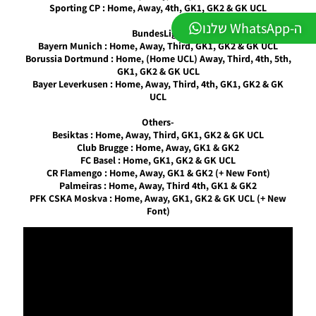
Sporting CP : Home, Away, 4th, GK1, GK2 & GK UCL
LEAGUE
WINNER
ה-WhatsApp שלנו
-BundesLiga
SEASON
Bayern Munich : Home, Away, Third, GK1, GK2 & GK UCL
Winter
Borussia Dortmund : Home, (Home UCL) Away, Third, 4th, 5th,
2026
GK1, GK2 & GK UCL
VERSION
Bayer Leverkusen : Home, Away, Third, 4th, GK1, GK2 & GK
1.1
UCL
Noam_r
01/06/2026
-Others
09:43
Besiktas : Home, Away, Third, GK1, GK2 & GK UCL
Club Brugge : Home, Away, GK1 & GK2
EFootball
FC Basel : Home, GK1, GK2 & GK UCL
26 PC/
CR Flamengo : Home, Away, GK1 & GK2 (+ New Font)
Patch
Palmeiras : Home, Away, Third 4th, GK1 & GK2
EPatch
PFK CSKA Moskva : Home, Away, GK1, GK2 & GK UCL (+ New
2026
Font)
V36.0
Noam_r
13/12/2025
12:17
Efootball
26 PC/
Patch