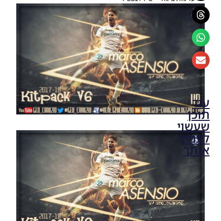
עוד
תוכן
שעשוי
לעניין
אותך
PES17 PC
/ חבילה
מלאה של
ערכות
עבור עונה
2017/18