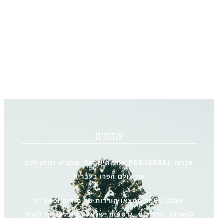
אודותינו
אנחנו PES-ISRAEL אתר הישראלי שמביא ונותן לכם
את עולם הפרו בעברית
אצלנו באתר תמצאו הורדות של מודים ופאצ’ים
למשחק, מדריכים, גרסאות ישראליות ובלעדיות לאתר