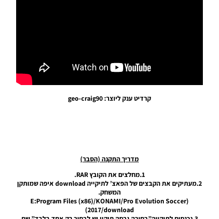
EvoMod
5.2.0
Noam_r
06/12/2025
07:25
PES21 PC
/ ממסד
נתונים ליגת
WINNER
עונה קיץ
קרדיט ענק ליוצר: geo-craig90
2025/26
גרסה 1.0 –
DATABASE
LEAGUE
WINNER
SEASON
SUMMER
מדריך התקנה (הסבר)
2025/26
VERSION
1.מחלצים את הקובץ RAR.
1.0
2.מעתיקים את הקבצים של הפאצ’ לתיקייה download איפה שמותקן
המשחק.
Noam_r
(E:Program Files (x86)/KONAMI/Pro Evolution Soccer
01/12/2025
2017/download)
09:50
3.נכנסים לתיקייה”בחירה גרסה תיקון יש לבחור רק אחד בלבד” שם