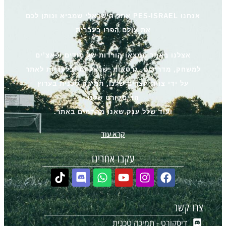
אנחנו PES-ISRAEL אתר הישראלי שמביא ונותן לכם
את עולם הפרו בעברית
אצלנו באתר תמצאו הורדות של מודים ופאצ’ים
למשחק, מדריכים, גרסאות ישראליות ובלעדיות לאתר
על ידי צוות יוצרים שלנו, תמיכה טכנית בערוץ
הדיסקורט שלנו
ועוד שלל ענק שאנו מקדמים באתר.
קרא עוד
עקבו אחרינו
צרו קשר
דיסקורט - תמיכה טכנית