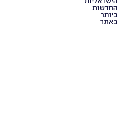
הישראליות
החדשות
ביותר
באתר
PES21 PC
/ גרסה
תיקון ליגת
ONE
ZERO
עונה חורף
2024
גרסה 1.0
– PATCH
LEAGUE
ONE
ZERO
SEASON
WINTER
2024
VERSION
1.0