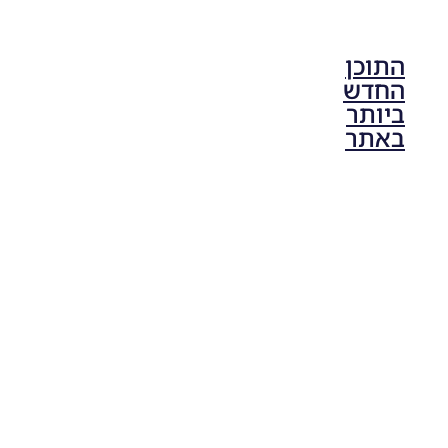
התוכן
החדש
ביותר
באתר
PES21 PC
/ גרסה
מודים
ליגת
Winner
עונה 2026
גרסה 1.0
– Version
Mod
League
Winner
Season
2026
Version