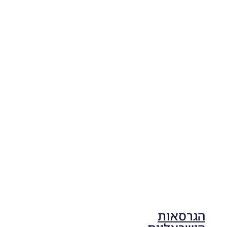
Noam_r
04/11/2025
19:10
PES21
PC/ SP
Football
Life 2026
V1.00
Noam_r
17/10/2025
17:41
הגרסאות