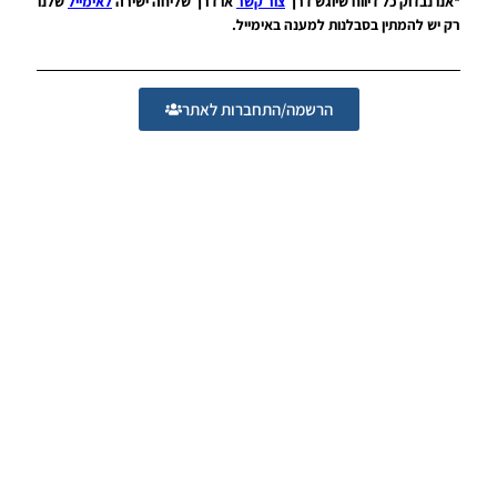
*אנו נבדוק כל דיווח שיוגש דרך
צור קשר
או דרך שליחה ישירה
לאימייל
שלנו
תוצאות
לליגת
רק יש להמתין בסבלנות למענה באימייל.
העל
האנגלי
Noam_r
הרשמה/התחברות לאתר
09/06/2017
07:40
PES17 PC
/לוח
תוצאות
של הליגה
הצרפתי
Noam_r
05/06/2017
19:34
PES17 PC
/חבילה
לוח
תוצאות
לליגה
הספרדית
Noam_r