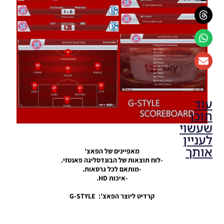
עוד
תוכן
שעשוי
לעניין
אותך
מאפיינים של הפאצ’
-לוח תוצאות של הבונדסליגה פאנטזי.
-מותאם לכל גרסאות.
PES17 PC
-איכות HD.
/ לוח
תוצאות
קרדיט ליוצר הפאצ’: G-STYLE
של PES
2019
Noam_r