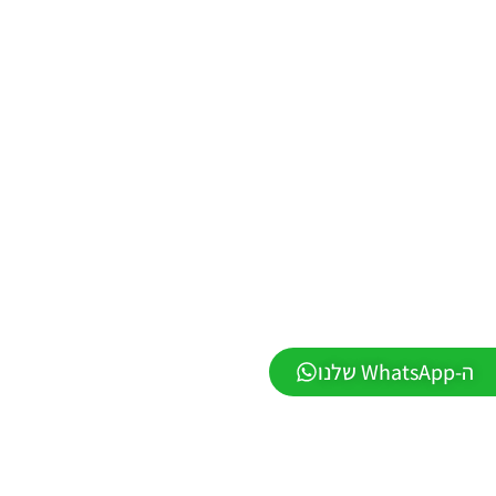
PES21 PC
/ ממסד
נתונים ליגת
WINNER
עונה חורף
2026 גרסה
1.1 –
DATABASE
LEAGUE
WINNER
SEASON
Winter
2026
VERSION
1.1
Noam_r
01/06/2026
09:43
ה-WhatsApp שלנו
EFootball
26 PC/
Patch
EPatch
2026