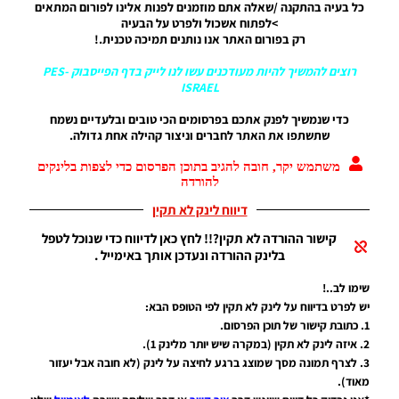
כל בעיה בהתקנה /שאלה אתם מוזמנים לפנות אלינו לפורום המתאים
17/07/2018
20:21
>לפתוח אשכול ולפרט על הבעיה
רק בפורום האתר אנו נותנים תמיכה טכנית.!
PES17 PC
רוצים להמשיך להיות מעודכנים עשו לנו לייק בדף הפייסבוק
PES-
/ לוח
ISRAEL
תוצאות
של PES18
כדי שנמשיך לפנק אתכם בפרסומים הכי טובים ובלעדיים נשמח
עבור
שתשתפו את האתר לחברים וניצור קהילה אחת גדולה.
PES17
Noam_r
משתמש יקר, חובה להגיב בתוכן הפרסום כדי לצפות בלינקים
12/09/2017
להורדה
21:00
דיווח לינק לא תקין
PES17 PC
/ לוח
קישור ההורדה לא תקין?!! לחץ כאן לדיווח כדי שנוכל לטפל
תוצאות
בלינק ההורדה ונעדכן אותך באימייל .
גביע
גרמניה
שימו לב..!
יש לפרט בדיווח על לינק לא תקין לפי הטופס הבא:
Noam_r
17/06/2017
1. כתובת קישור של תוכן הפרסום.
08:55
2. איזה לינק לא תקין (במקרה שיש יותר מלינק 1).
3. לצרף תמונה מסך שמוצג ברגע לחיצה על לינק (לא חובה אבל יעזור
PES17 PC
מאוד).
/ לוח