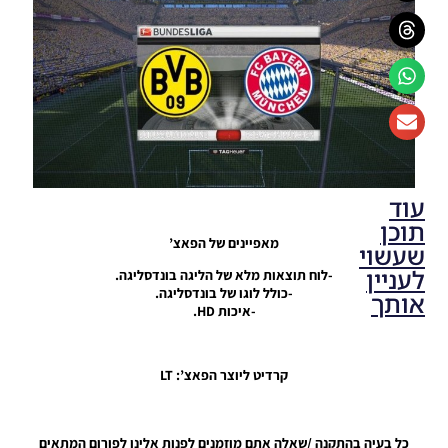
עוד
תוכן
מאפיינים של הפאצ’
שעשוי
לעניין
-לוח תוצאות מלא של הליגה בונדסליגה.
-כולל לוגו של בונדסליגה.
אותך
-איכות HD.
PES17 PC
/ לוח
קרדיט ליוצר הפאצ’: LT
תוצאות
של PES
2019
כל בעיה בהתקנה /שאלה אתם מוזמנים לפנות אלינו לפורום המתאים
Noam_r