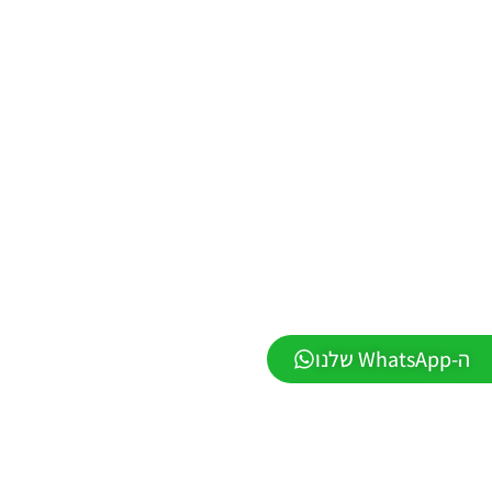
/ ממסד
נתונים ליגת
WINNER
עונה חורף
2026 גרסה
1.1 –
DATABASE
LEAGUE
WINNER
SEASON
Winter
2026
VERSION
1.1
Noam_r
01/06/2026
09:43
ה-WhatsApp שלנו
EFootball
26 PC/
Patch
EPatch
2026
V36.0