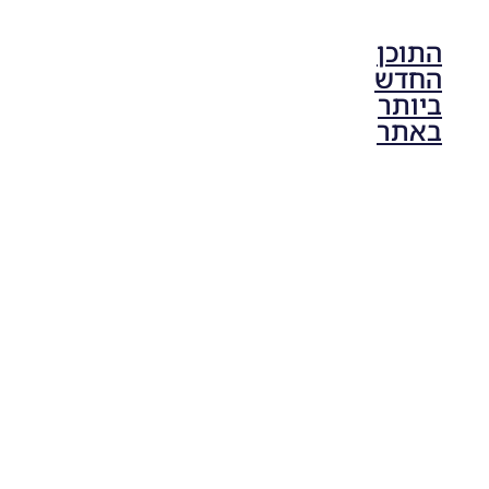
התוכן
החדש
ביותר
באתר
PES21 PC
/ גרסה
מודים
ליגת
Winner
עונה 2026
גרסה 1.0
– Version
Mod
League
Winner
Season
2026
Version
1.0