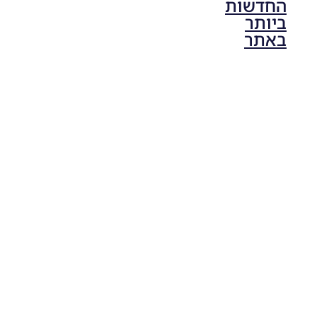
החדשות
ביותר
באתר
PES21 PC
/ גרסה
תיקון ליגת
ONE
ZERO
עונה חורף
2024
גרסה 1.0
– PATCH
LEAGUE
ONE
ZERO
SEASON
WINTER
2024
VERSION
1.0
Noam_r
28/08/2024