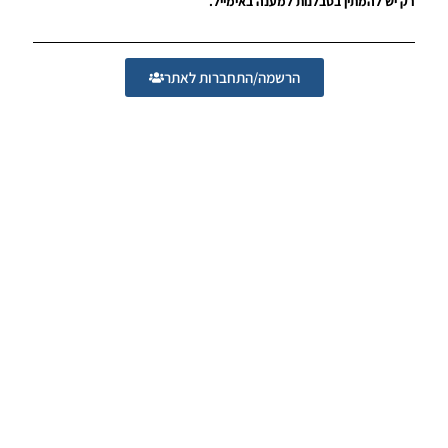
רק יש להמתין בסבלנות למענה באימייל.
תוצאות
לליגת
העל
האנגלי
הרשמה/התחברות לאתר
Noam_r
09/06/2017
07:40
PES17 PC
/לוח
תוצאות
של הליגה
הצרפתי
Noam_r
05/06/2017
19:34
PES17 PC
/חבילה
לוח
תוצאות
לליגה
הספרדית
Noam_r