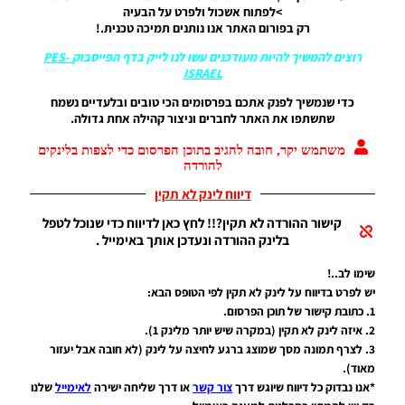
17/07/2018
>לפתוח אשכול ולפרט על הבעיה
20:21
רק בפורום האתר אנו נותנים תמיכה טכנית.!
רוצים להמשיך להיות מעודכנים עשו לנו לייק בדף הפייסבוק
PES-
PES17 PC
ISRAEL
/ לוח
תוצאות
כדי שנמשיך לפנק אתכם בפרסומים הכי טובים ובלעדיים נשמח
של PES18
שתשתפו את האתר לחברים וניצור קהילה אחת גדולה.
עבור
PES17
משתמש יקר, חובה להגיב בתוכן הפרסום כדי לצפות בלינקים
Noam_r
להורדה
12/09/2017
21:00
דיווח לינק לא תקין
קישור ההורדה לא תקין?!! לחץ כאן לדיווח כדי שנוכל לטפל
PES17 PC
בלינק ההורדה ונעדכן אותך באימייל .
/ לוח
תוצאות
שימו לב..!
גביע
גרמניה
יש לפרט בדיווח על לינק לא תקין לפי הטופס הבא:
1. כתובת קישור של תוכן הפרסום.
Noam_r
17/06/2017
2. איזה לינק לא תקין (במקרה שיש יותר מלינק 1).
08:55
3. לצרף תמונה מסך שמוצג ברגע לחיצה על לינק (לא חובה אבל יעזור
מאוד).
PES17 PC
*אנו נבדוק כל דיווח שיוגש דרך
צור קשר
או דרך שליחה ישירה
לאימייל
שלנו
/ לוח