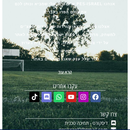
אנחנו PES-ISRAEL אתר הישראלי שמביא ונותן לכם
את עולם הפרו בעברית
אצלנו באתר תמצאו הורדות של מודים ופאצ’ים
למשחק, מדריכים, גרסאות ישראליות ובלעדיות לאתר
על ידי צוות יוצרים שלנו, תמיכה טכנית בערוץ
הדיסקורט שלנו
ועוד שלל ענק שאנו מקדמים באתר.
קרא עוד
עקבו אחרינו
צרו קשר
דיסקורט - תמיכה טכנית
pesisrael0@gmail.com