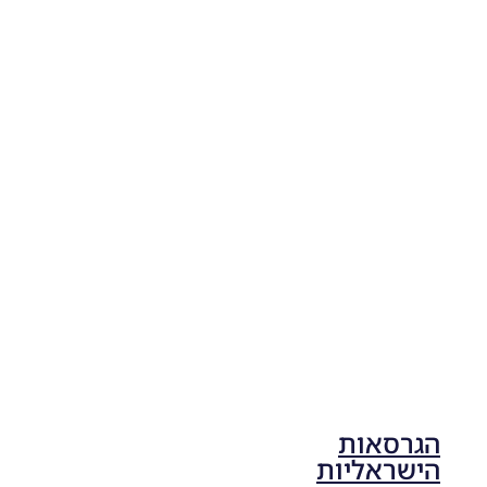
04/11/2025
19:10
PES21
PC/ SP
Football
Life 2026
V1.00
Noam_r
17/10/2025
17:41
הגרסאות
הישראליות