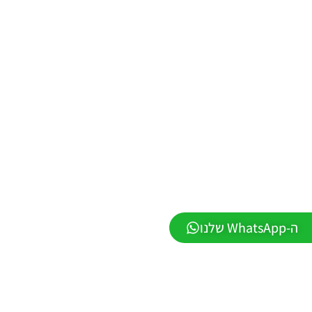
/ ממסד
נתונים ליגת
WINNER
עונה חורף
2026 גרסה
1.1 –
DATABASE
LEAGUE
WINNER
SEASON
Winter
2026
VERSION
1.1
Noam_r
01/06/2026
09:43
ה-WhatsApp שלנו
EFootball
26 PC/
Patch
EPatch
2026
V36.0