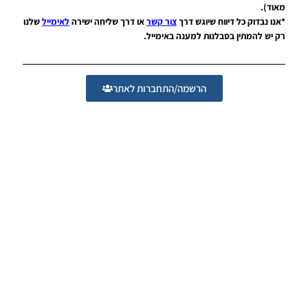
תוצאות
מאוד).
לליגת
*אנו נבדוק כל דיווח שיוגש דרך
צור קשר
או דרך שליחה ישירה
לאימייל
שלנו
העל
רק יש להמתין בסבלנות למענה באימייל.
האנגלי
Noam_r
09/06/2017
07:40
הרשמה/התחברות לאתר
PES17 PC
/לוח
תוצאות
של הליגה
הצרפתי
Noam_r
05/06/2017
19:34
PES17 PC
/חבילה
לוח
תוצאות
לליגה
הספרדית
Noam_r