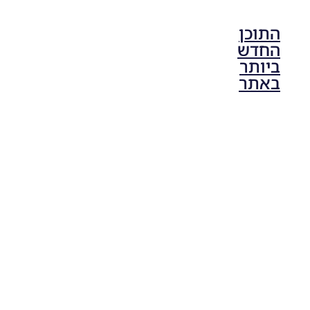
התוכן
החדש
ביותר
באתר
PES21 PC
/ גרסה
מודים
ליגת
Winner
עונה 2026
גרסה 1.0
– Version
Mod
League
Winner
Season
2026
Version
1.0