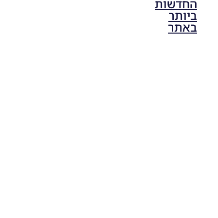
החדשות
ביותר
באתר
PES21 PC
/ גרסה
תיקון ליגת
ONE
ZERO
עונה חורף
2024
גרסה 1.0
– PATCH
LEAGUE
ONE
ZERO
SEASON
WINTER
2024
VERSION
1.0
Noam_r
28/08/2024