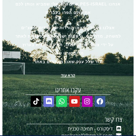
אנחנו PES-ISRAEL אתר הישראלי שמביא ונותן לכם
את עולם הפרו בעברית
אצלנו באתר תמצאו הורדות של מודים ופאצ’ים
למשחק, מדריכים, גרסאות ישראליות ובלעדיות לאתר
על ידי צוות יוצרים שלנו, תמיכה טכנית בערוץ
הדיסקורט שלנו
ועוד שלל ענק שאנו מקדמים באתר.
קרא עוד
עקבו אחרינו
צרו קשר
דיסקורט - תמיכה טכנית
pesisrael0@gmail.com