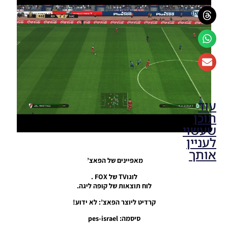
עוד
תוכן
שעשוי
לעניין
אותך
מאפיינים של הפאצ’
PES17 PC
לוגוTV של FOX .
/ לוח
לוח תוצאות של קופה ליגה.
תוצאות
קרדיט ליוצר הפאצ’: לא ידוע!
של PES
2019
סיסמה: pes-israel
Noam_r