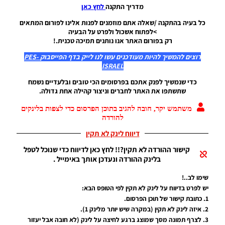
17/07/2018
מדריך התקנה
לחץ כאן
20:21
כל בעיה בהתקנה /שאלה אתם מוזמנים לפנות אלינו לפורום המתאים
>לפתוח אשכול ולפרט על הבעיה
PES17 PC
רק בפורום האתר אנו נותנים תמיכה טכנית.!
/ לוח
תוצאות
רוצים להמשיך להיות מעודכנים עשו לנו לייק בדף הפייסבוק
PES-
של PES18
ISRAEL
עבור
PES17
כדי שנמשיך לפנק אתכם בפרסומים הכי טובים ובלעדיים נשמח
Noam_r
שתשתפו את האתר לחברים וניצור קהילה אחת גדולה.
12/09/2017
21:00
משתמש יקר, חובה להגיב בתוכן הפרסום כדי לצפות בלינקים
להורדה
PES17 PC
דיווח לינק לא תקין
/ לוח
תוצאות
קישור ההורדה לא תקין?!! לחץ כאן לדיווח כדי שנוכל לטפל
גביע
בלינק ההורדה ונעדכן אותך באימייל .
גרמניה
Noam_r
שימו לב..!
17/06/2017
יש לפרט בדיווח על לינק לא תקין לפי הטופס הבא:
08:55
1. כתובת קישור של תוכן הפרסום.
2. איזה לינק לא תקין (במקרה שיש יותר מלינק 1).
PES17 PC
/ לוח
3. לצרף תמונה מסך שמוצג ברגע לחיצה על לינק (לא חובה אבל יעזור