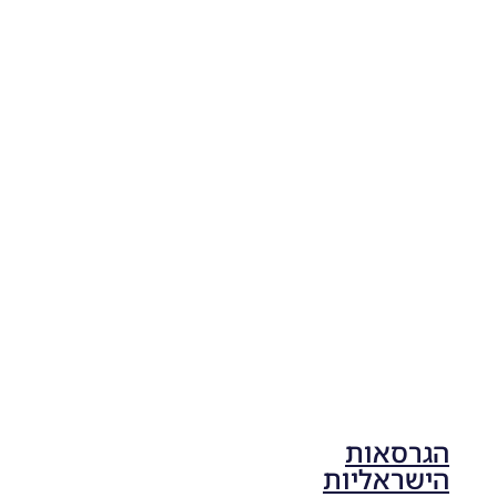
04/11/2025
19:10
PES21
PC/ SP
Football
Life 2026
V1.00
Noam_r
17/10/2025
17:41
הגרסאות
הישראליות