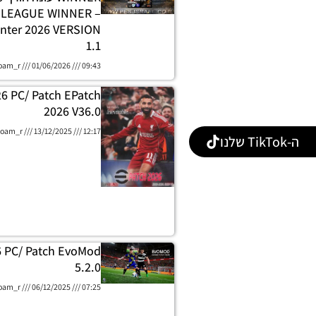
E LEAGUE WINNER
nter 2026 VERSION
1.1
oam_r
01/06/2026
09:43
26 PC/ Patch EPatch
2026 V36.0
oam_r
13/12/2025
12:17
ה-TikTok שלנו
6 PC/ Patch EvoMod
5.2.0
oam_r
06/12/2025
07:25