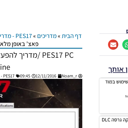
דף הבית
»
מדריכים
»
PES17 - מדריכים
פאצ’ באופן מלא (ניתוק
PES17 PC /מדריך 
ine)
ן אותך
Noam_r
12/11/2016
09:45
PES17 - מדריכים
יך לשימוש במוד
N
PES17 / מדריך לבדיקה גרסה DLC