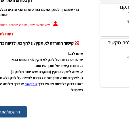
רק בפורום האתר אנו 
ך התקנה
כדי שנמשיך לפנק אתכם בפרסומים הכי טובים ובלע
אחת ג
N
משתמש יקר, חובה להגיב בתוכן
דיווח לי
פת מקשים
קישור ההורדה לא תקין?!! לחץ כאן לדיווח כדי
שימו לב..!
N
יש לפרט בדיווח על לינק לא תקין לפי הטופס הבא:
1. כתובת קישור של תוכן הפרסום.
2. איזה לינק לא תקין (במקרה שיש יותר מלינק 1).
3. לצרף תמונה מסך שמוצג ברגע לחיצה על לינק (לא חובה אבל יעזור מאוד).
*אנו נבדוק כל דיווח שיוגש דרך
צור קשר
או דרך שליחה י
באימייל.
הרשמה/התחב