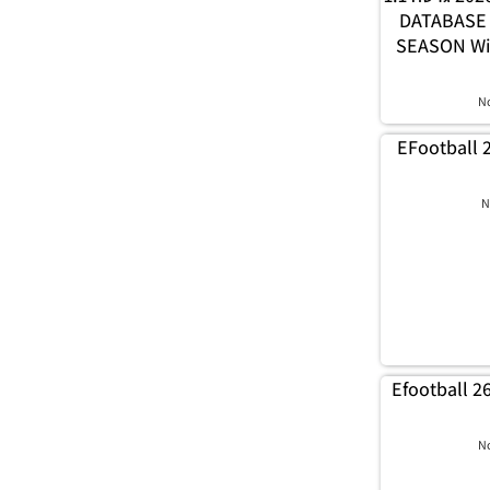
– DATABAS
SEASON Wi
N
EFootball 
N
Efootball 2
N