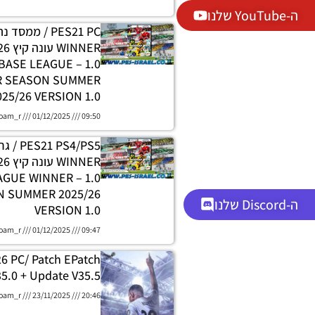
ה-YouTube שלנו
PES21 PC / ממסד
DATABASE LEAGUE
R SEASON SUMMER
025/26 VERSION 1.0
oam_r
01/12/2025
09:50
 PS4/PS5
H LEAGUE WINNER
 SUMMER 2025/26
ה-Discord שלנו
VERSION 1.0
oam_r
01/12/2025
09:47
26 PC/ Patch EPatch
5.0 + Update V35.5
oam_r
23/11/2025
20:46