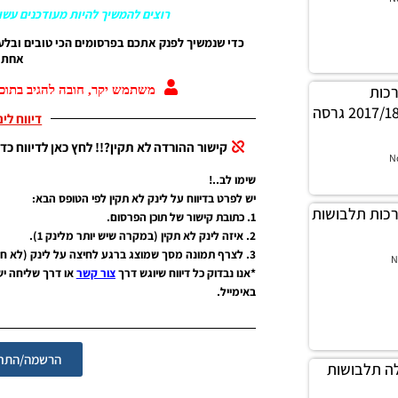
רוצים להמשיך להיות מעודכנים עשו 
כדי שנמשיך לפנק אתכם בפרסומים הכי טובים ובלע
אחת ג
 ערכות
משתמש יקר, חובה להגיב בתוכן
העדכניות עבור עונה 2017/18 גרסה
דיווח לי
קישור ההורדה לא תקין?!! לחץ כאן לדיווח כדי
N
שימו לב..!
יש לפרט בדיווח על לינק לא תקין לפי הטופס הבא:
ילה ערכות תלבושות
1. כתובת קישור של תוכן הפרסום.
2. איזה לינק לא תקין (במקרה שיש יותר מלינק 1).
3. לצרף תמונה מסך שמוצג ברגע לחיצה על לינק (לא חובה אבל יעזור מאוד).
N
*אנו נבדוק כל דיווח שיוגש דרך
צור קשר
או דרך שליחה י
באימייל.
הרשמה/התחב
י חבילה תלבושות