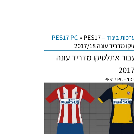
רכות ביגוד – PES17 PC
PES17
»
רכות עבור אתלטיקו מדריד עונה
201
 PES17 PC