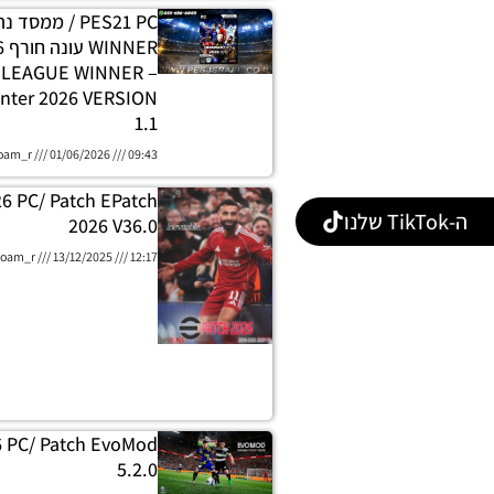
PES21 PC / ממסד
E LEAGUE WINNER
nter 2026 VERSION
1.1
oam_r
01/06/2026
09:43
26 PC/ Patch EPatch
ה-TikTok שלנו
2026 V36.0
oam_r
13/12/2025
12:17
6 PC/ Patch EvoMod
5.2.0