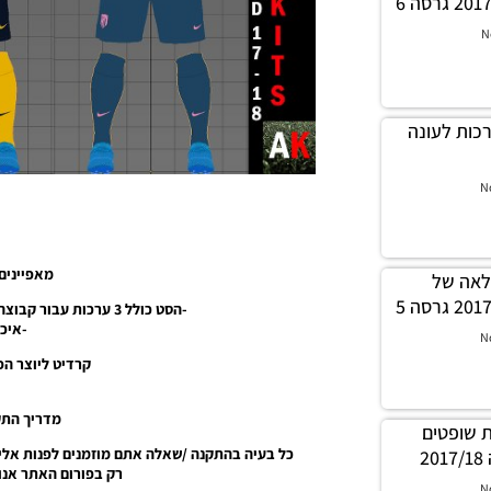
N
לה ערכות לעונה
N
מאפיינים
לה מלאה של
-הסט כולל 3 ערכות עבור קבוצה אתלטיקו מדריד לעונה 2017/18.
-איכות 
N
קרדיט ליוצר הפאצ’: it
מדריך הת
ערכות שופטים
כל בעיה בהתקנה /שאלה אתם מוזמנים לפנות אלינ
2
רק בפורום האתר אנו 
N