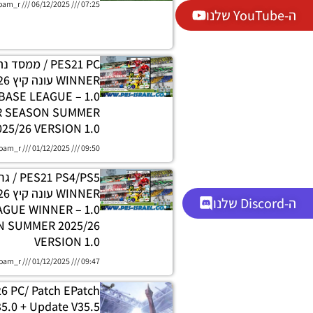
oam_r
06/12/2025
07:25
ה-YouTube שלנו
PES21 PC / ממסד
DATABASE LEAGUE
R SEASON SUMMER
025/26 VERSION 1.0
oam_r
01/12/2025
09:50
 PS4/PS5
ה-Discord שלנו
H LEAGUE WINNER
 SUMMER 2025/26
VERSION 1.0
oam_r
01/12/2025
09:47
26 PC/ Patch EPatch
5.0 + Update V35.5