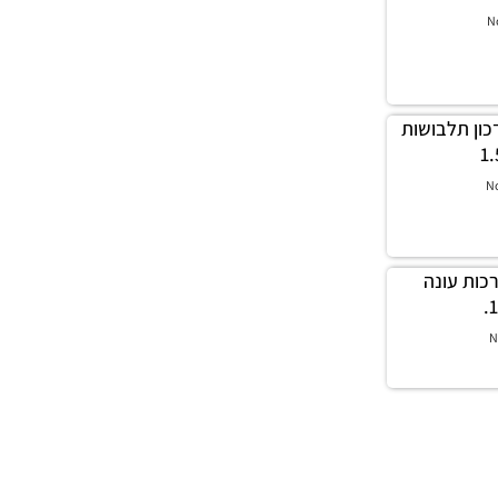
N
ה עדכון תלבושות
N
לה ערכות עונה
N