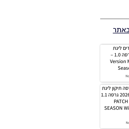
באתר
 מודים ליגת
Winner עונה 2026 גרסה 1.0 –
Version
Seas
N
PES21 / גרסה תיקון ליגת
WINNER עונה חורף 2026 גרסה 1.1
– PATC
SEASON Wi
N