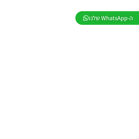
1.1 –
DATABASE
LEAGUE
ה-WhatsApp שלנו
WINNER
SEASON
Winter
2026
VERSION
1.1
Noam_r
01/06/2026
09:43
EFootball
26 PC/
Patch
EPatch
2026
V36.0
Noam_r
13/12/2025
12:17
Efootball