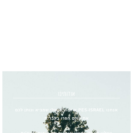
אודותינו
אנחנו PES-ISRAEL אתר הישראלי שמביא ונותן לכם
את עולם הפרו בעברית