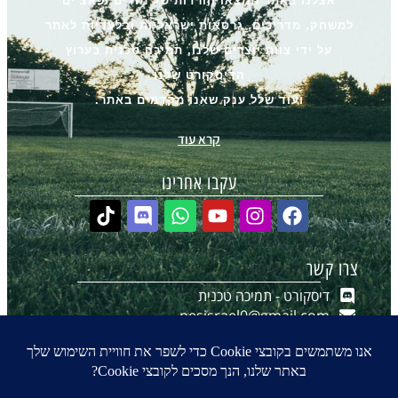
אצלנו באתר תמצאו הורדות של מודים ופאצ’ים
למשחק, מדריכים, גרסאות ישראליות ובלעדיות לאתר
על ידי צוות יוצרים שלנו, תמיכה טכנית בערוץ
הדיסקורט שלנו
ועוד שלל ענק שאנו מקדמים באתר.
קרא עוד
עקבו אחרינו
צרו קשר
דיסקורט - תמיכה טכנית
pesisrael0@gmail.com
יצירת קשר ב-WhatsApp
הערוץ שלנו ב-WhatsApp
0
₪
0.00