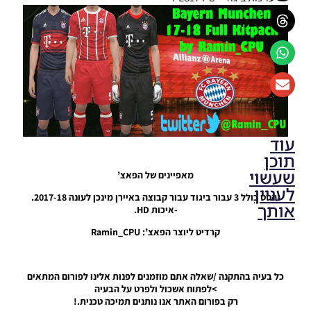
עוד
תוכן
שעשוי
מאפיינים של הפאצ’
לעניין
-הסט כולל 3 עבור ביגוד עבור קבוצה באיירן מינכן לעונה 2017-18.
אותך
-איכות HD.
קרדיט ליוצר הפאצ’: Ramin_CPU
PES17 PC
/ חבילה
מלאה של
כל בעיה בהתקנה /שאלה אתם מוזמנים לפנות אלינו לפורום המתאים
ערכות
>לפתוח אשכול ולפרט על הבעיה
עבור עונה
רק בפורום האתר אנו נותנים תמיכה טכנית.!
2017/18