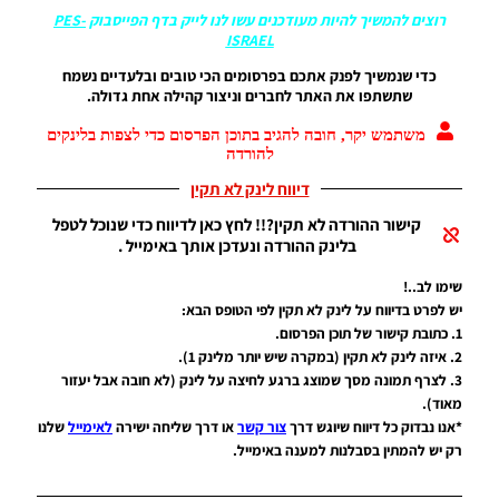
גרסה 7 –
רוצים להמשיך להיות מעודכנים עשו לנו לייק בדף הפייסבוק
PES-
Kitpack
ISRAEL
2017-18
HD V7
כדי שנמשיך לפנק אתכם בפרסומים הכי טובים ובלעדיים נשמח
AIO
שתשתפו את האתר לחברים וניצור קהילה אחת גדולה.
Noam_r
21/02/2018
משתמש יקר, חובה להגיב בתוכן הפרסום כדי לצפות בלינקים
21:36
להורדה
דיווח לינק לא תקין
PES17 PC
/ חבילה
קישור ההורדה לא תקין?!! לחץ כאן לדיווח כדי שנוכל לטפל
מלאה של
בלינק ההורדה ונעדכן אותך באימייל .
ערכות
עבור עונה
שימו לב..!
2017/18
יש לפרט בדיווח על לינק לא תקין לפי הטופס הבא:
גרסה 6
1. כתובת קישור של תוכן הפרסום.
Noam_r
2. איזה לינק לא תקין (במקרה שיש יותר מלינק 1).
04/10/2017
18:32
3. לצרף תמונה מסך שמוצג ברגע לחיצה על לינק (לא חובה אבל יעזור
מאוד).
PES17 PC
*אנו נבדוק כל דיווח שיוגש דרך
צור קשר
או דרך שליחה ישירה
לאימייל
שלנו
/ חבילה
רק יש להמתין בסבלנות למענה באימייל.
ערכות
לעונה
2017/18