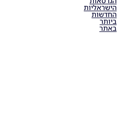
הגרסאות
הישראליות
החדשות
ביותר
באתר
PES21 PC
/ גרסה
תיקון ליגת
ONE
ZERO
עונה חורף
2024
גרסה 1.0
– PATCH
LEAGUE
ONE
ZERO
SEASON
WINTER
2024
VERSION
1.0