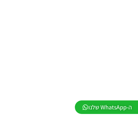
PES21 PC
/ ממסד
נתונים ליגת
WINNER
עונה חורף
2026 גרסה
1.1 –
DATABASE
LEAGUE
WINNER
SEASON
Winter
2026
VERSION
1.1
Noam_r
01/06/2026
ה-WhatsApp שלנו
09:43
EFootball
26 PC/
Patch
EPatch