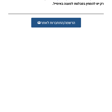
DLC 3.0 /
רק יש להמתין בסבלנות למענה באימייל.
עדכון
רשמי של
קונאמי
לגרסה
הרשמה/התחברות לאתר
פרוצה
Noam_r
09/02/2017
20:44
PES17 PC
/ עדכון
שדרן
איטלקי
גרסה 2
Noam_r
09/01/2017
18:45
PES17 PC
/ עדכון
שדרן
אנגלי
גרסה 6