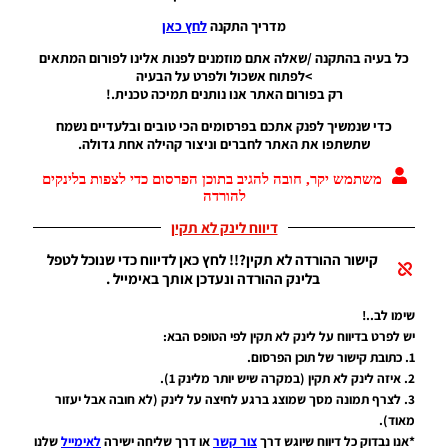
07/07/2017
07:56
מדריך התקנה
לחץ כאן
כל בעיה בהתקנה /שאלה אתם מוזמנים לפנות אלינו לפורום המתאים
PES17 PC
>לפתוח אשכול ולפרט על הבעיה
/ עדכון
רק בפורום האתר אנו נותנים תמיכה טכנית.!
שדרן
ארגנטינאי
כדי שנמשיך לפנק אתכם בפרסומים הכי טובים ובלעדיים נשמח
מPES18
שתשתפו את האתר לחברים וניצור קהילה אחת גדולה.
Noam_r
01/07/2017
משתמש יקר, חובה להגיב בתוכן הפרסום כדי לצפות בלינקים
23:14
להורדה
דיווח לינק לא תקין
PES17
PC /
קישור ההורדה לא תקין?!! לחץ כאן לדיווח כדי שנוכל לטפל
עדכון
בלינק ההורדה ונעדכן אותך באימייל .
שדרן
אנגלי
שימו לב..!
גרסה 7
יש לפרט בדיווח על לינק לא תקין לפי הטופס הבא:
Noam_r
1. כתובת קישור של תוכן הפרסום.
11/02/2017
2. איזה לינק לא תקין (במקרה שיש יותר מלינק 1).
09:08
3. לצרף תמונה מסך שמוצג ברגע לחיצה על לינק (לא חובה אבל יעזור
מאוד).
PES17 PC
*אנו נבדוק כל דיווח שיוגש דרך
צור קשר
או דרך שליחה ישירה
לאימייל
שלנו