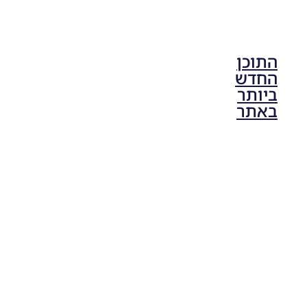
התוכן
החדש
ביותר
באתר
PES21 PC
/ גרסה
מודים
ליגת
Winner
עונה 2026
גרסה 1.0
– Version
Mod
League
Winner
Season
2026