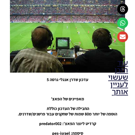
עוד
תוכן
שעשוי
עדכון שדרן אנגלי גרסה 5
לעניין
אותך
מאפיינים של הפאצ’
PES17 PC
החבילה של העדכון כוללת
/ עדכון
הוספה של יותר מ80 שמות של שחקנים עבור פרשנים/שדרנים.
שדרן
אנגלי
קרדיט ליוצר הפאצ’: predator002
גרסה 9
סיסמה: pes-israel
Noam_r