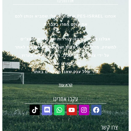
אודותינו
אנחנו PES-ISRAEL אתר הישראלי שמביא ונותן לכם
את עולם הפרו בעברית
אצלנו באתר תמצאו הורדות של מודים ופאצ’ים
למשחק, מדריכים, גרסאות ישראליות ובלעדיות לאתר
על ידי צוות יוצרים שלנו, תמיכה טכנית בערוץ
הדיסקורט שלנו
ועוד שלל ענק שאנו מקדמים באתר.
קרא עוד
עקבו אחרינו
צרו קשר