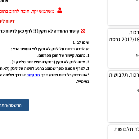
אחת ג
משתמש יקר, חובה להגיב בתוכן
דיווח לי
קישור ההורדה לא תקין?!! לחץ כאן לדיווח כדי
 ערכות
העדכניות עבור עונה 2017/18 גרסה
שימו לב..!
יש לפרט בדיווח על לינק לא תקין לפי הטופס הבא:
1. כתובת קישור של תוכן הפרסום.
N
2. איזה לינק לא תקין (במקרה שיש יותר מלינק 1).
3. לצרף תמונה מסך שמוצג ברגע לחיצה על לינק (לא חובה אבל יעזור מאוד).
ילה ערכות תלבושות
*אנו נבדוק כל דיווח שיוגש דרך
צור קשר
או דרך שליחה י
באימייל.
N
הרשמה/התחב
י חבילה תלבושות