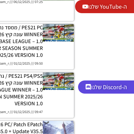
oam_r
06/12/2025
07:25
ה-YouTube שלנו
PES21 PC / ממסד
DATABASE LEAGUE
R SEASON SUMMER
025/26 VERSION 1.0
oam_r
01/12/2025
09:50
 PS4/PS5
ה-Discord שלנו
H LEAGUE WINNER
 SUMMER 2025/26
VERSION 1.0
oam_r
01/12/2025
09:47
26 PC/ Patch EPatch
5.0 + Update V35.5