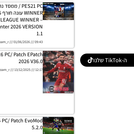
PES21 PC / ממסד
E LEAGUE WINNER
nter 2026 VERSION
1.1
oam_r
01/06/2026
09:43
26 PC/ Patch EPatch
ה-TikTok שלנו
2026 V36.0
oam_r
13/12/2025
12:17
6 PC/ Patch EvoMod
5.2.0