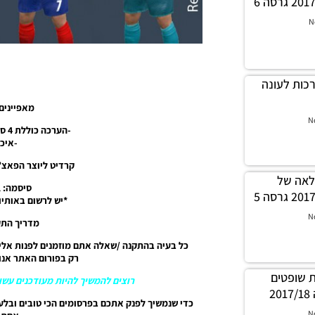
N
לה ערכות לעונה
מאפיינים
N
-הערכה כוללת 4 סטים של ערכות ביגוד.
-איכות 
קרדיט ליוצר הפאצ’: rmatech Design
לה מלאה של
סיסמה: pes-israel
*יש לרשום באותיו
N
מדריך הת
כל בעיה בהתקנה /שאלה אתם מוזמנים לפנות אלינ
רק בפורום האתר אנו 
ערכות שופטים
רוצים להמשיך להיות מעודכנים עשו 
2
כדי שנמשיך לפנק אתכם בפרסומים הכי טובים ובלע
N