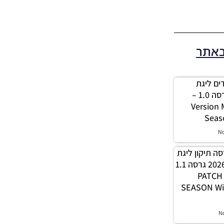
באתר
 מודים ליגת
Winner עונה 2026 גרסה 1.0 –
Version
Seas
N
PES21 / גרסה תיקון ליגת
WINNER עונה חורף 2026 גרסה 1.1
– PATC
SEASON Wi
N