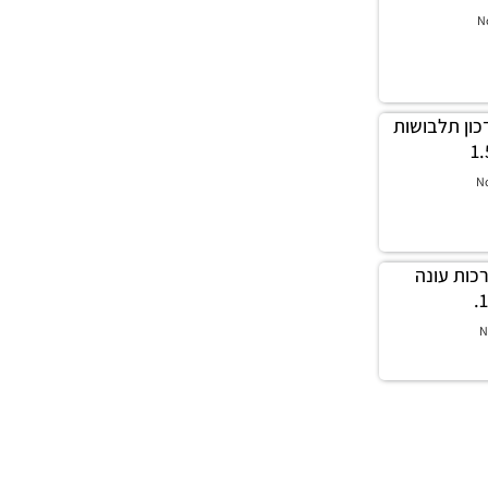
N
ה עדכון תלבושות
N
לה ערכות עונה
N