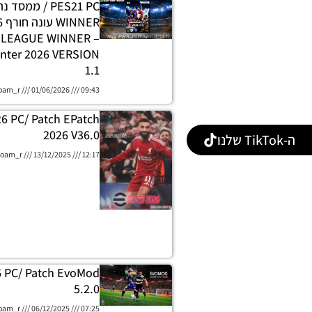
PES21 PC / ממסד
E LEAGUE WINNER
nter 2026 VERSION
1.1
oam_r
01/06/2026
09:43
26 PC/ Patch EPatch
2026 V36.0
ה-TikTok שלנו
oam_r
13/12/2025
12:17
6 PC/ Patch EvoMod
5.2.0
oam_r
06/12/2025
07:25