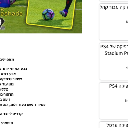
ון גרפיקה עבור קהל
N
PES17 PC / חבילה גרפיקה של PS4
צטדיונים – Stadium Pack
מאפיינים
N
צבע אמיתי יותר 
צבע דשא א
שיפור גרפיקה 
גוון עור 
PES17 PC / עדכון גרפיקה PS4
צללים
הרהורים 
זיעה ב
N
כשיורד גשם העור רטוב, מה ש
קרדיט ליוצר הפאצ’: 
סיסמה: pes-israel
ון גרפיקה ערפל