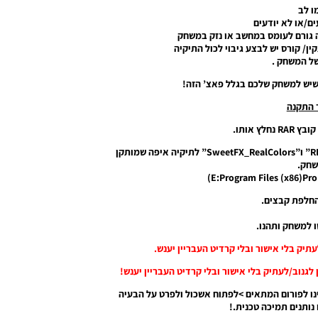
ו לב
ם/או לא יודעים
 גורם לעומס במחשב או נזק במשחק
ין/ קורס יש לבצע גיבוי לכול התיקיה
ל המשחק .
שיש למשחק שלכם בגלל פאצ’ הזה!
 התקנה
2. נעתיק את הקבצים שנמצאים בתיקיה “RESHADE” ו”SweetFX_RealColors” לתיקיה איפה שמותקן
חק.
ו לפורום המתאים >לפתוח אשכול ולפרט על הבעיה
נותנים תמיכה טכנית.!