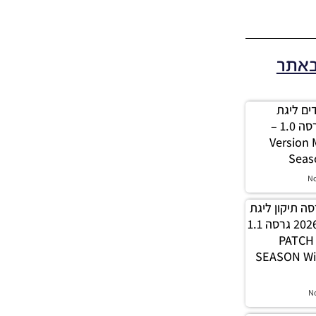
באתר
 מודים ליגת
Winner עונה 2026 גרסה 1.0 –
Version
Seas
N
PES21 / גרסה תיקון ליגת
WINNER עונה חורף 2026 גרסה 1.1
– PATC
SEASON Wi
N