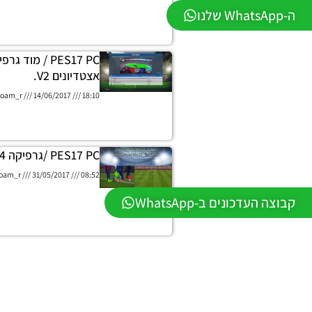
ה-WhatsApp שלנו
אצטדיונים V2.
oam_r
14/06/2017
18:10
PES17 PC /גרפיקה PS4 גרסה 1.0
oam_r
31/05/2017
08:52
קבוצה העדכונים ב-WhatsApp