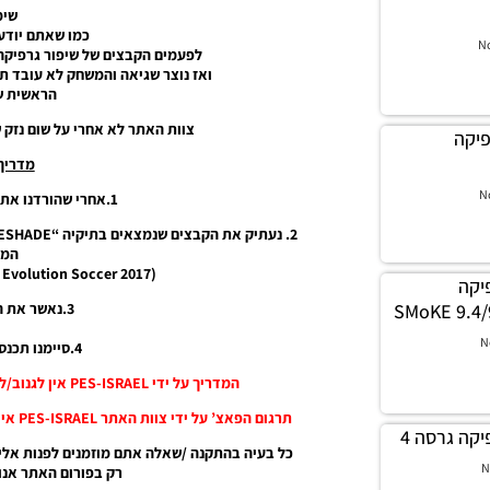
שימ
כמו שאתם יודעי
N
לפעמים הקבצים של שיפור גרפיקה
ואז נוצר שגיאה והמשחק לא עובד תק
הראשית ש
צוות האתר לא אחרי על שום נזק 
 גרפיקה
מדריך
N
1.אחרי שהורדנו את קובץ RAR נחלץ אותו.
המש
(E:Program Files (x86)Pro Evolution Soccer 2017)
גרפיקה
3.נאשר את החלפת קבצים.
N
4.סיימנו תכנסו למשחק ותהנו.
המדריך על ידי PES-ISRAEL אין לגנוב/לעתיק בלי אישור ובלי קרדיט העבריין יענש.
תרגום הפאצ’ על ידי צוות האתר PES-ISRAEL אין לגנוב/לעתיק בלי אישור ובלי קרדיט העבריין יענש!
כל בעיה בהתקנה /שאלה אתם מוזמנים לפנות אלינ
N
רק בפורום האתר אנו 