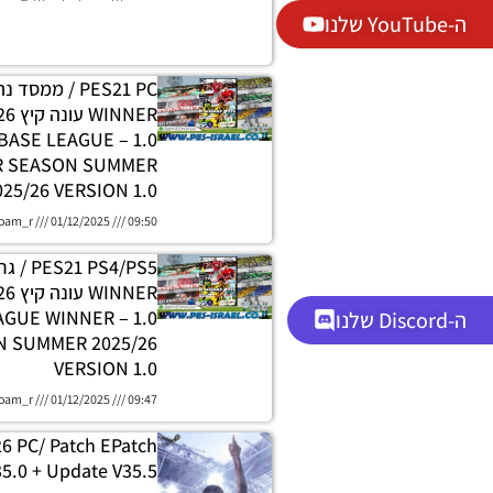
ה-YouTube שלנו
PES21 PC / ממסד
DATABASE LEAGUE
R SEASON SUMMER
025/26 VERSION 1.0
oam_r
01/12/2025
09:50
 PS4/PS5
H LEAGUE WINNER
ה-Discord שלנו
 SUMMER 2025/26
VERSION 1.0
oam_r
01/12/2025
09:47
26 PC/ Patch EPatch
5.0 + Update V35.5