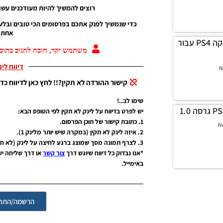
רוצים להמשיך להיות מעודכנים עשו 
כדי שנמשיך לפנק אתכם בפרסומים הכי טובים ובלע
אחת ג
PES17 PC / מוד גרפיקה PS4 עבור
משתמש יקר, חובה להגיב בתוכן
דיווח לי
N
קישור ההורדה לא תקין?!! לחץ כאן לדיווח כדי
שימו לב..!
יש לפרט בדיווח על לינק לא תקין לפי הטופס הבא:
1. כתובת קישור של תוכן הפרסום.
N
2. איזה לינק לא תקין (במקרה שיש יותר מלינק 1).
3. לצרף תמונה מסך שמוצג ברגע לחיצה על לינק (לא חובה אבל יעזור מאוד).
*אנו נבדוק כל דיווח שיוגש דרך
צור קשר
או דרך שליחה י
באימייל.
הרשמה/התחב