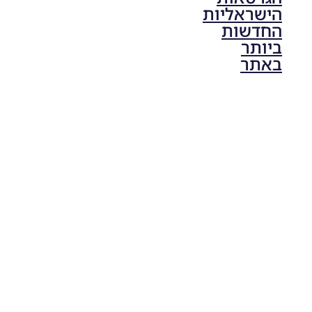
הישראליות
החדשות
ביותר
באתר
PES21 PC
/ גרסה
תיקון ליגת
ONE
ZERO
עונה חורף
2024
גרסה 1.0
– PATCH
LEAGUE
ONE
ZERO
SEASON
WINTER
2024
VERSION
1.0