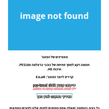
20:41
PES17 PC
/ חבילה
רקעים
למסך
פתיחה של
ריאל
מדריד
Noam_r
06/09/2017
19:05
מאפיינים של הפאצ’
PES17 PC
-תמונה רקע למסך פתיחה של כוכבי ברצלונה מPES18.
/ תמונה
-איכות HD.
מסך
פתיחה של
קרדיט ליוצר הפאצ’: EsLaM
PES18
דמו PS4
Noam_r
30/08/2017
21:48
PES17 PC /
כל בעיה בהתקנה /שאלה אתם מוזמנים לפנות אלינו לפורום המתאים