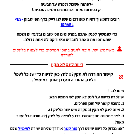
חבילה רקעים
>לפתוח אשכול ולפרט על הבעיה
למסך פתיחה
רק בפורום האתר אנו נותנים תמיכה טכנית.!
של
NVIDIA&PES18
רוצים להמשיך להיות מעודכנים עשו לנו לייק בדף הפייסבוק
PES-
ISRAEL
Noam_r
27/08/2017
כדי שנמשיך לפנק אתכם בפרסומים הכי טובים ובלעדיים נשמח
20:15
שתשתפו את האתר לחברים וניצור קהילה אחת גדולה.
PES17 PC
משתמש יקר, חובה להגיב בתוכן הפרסום כדי לצפות בלינקים
/ תמונה
להורדה
למסך
פתיחה של
דיווח לינק לא תקין
ניימאר
קישור ההורדה לא תקין?!! לחץ כאן לדיווח כדי שנוכל לטפל
Noam_r
בלינק ההורדה ונעדכן אותך באימייל .
08/08/2017
19:39
שימו לב..!
PES17 PC
יש לפרט בדיווח על לינק לא תקין לפי הטופס הבא:
/ חבילה
1. כתובת קישור של תוכן הפרסום.
ענקית
2. איזה לינק לא תקין (במקרה שיש יותר מלינק 1).
לתמונות
3. לצרף תמונה מסך שמוצג ברגע לחיצה על לינק (לא חובה אבל יעזור
מסך
מאוד).
Noam_r
*אנו נבדוק כל דיווח שיוגש דרך
צור קשר
או דרך שליחה ישירה
לאימייל
שלנו
04/08/2017
13:42