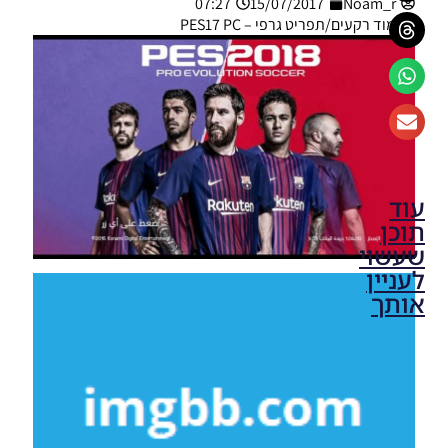
07:27
15/07/2017
Noam_r
מוד רקעים/תפריט גרפי – PES17 PC
עוד
תוכן
שעשוי
לעניין
אותך
PES17 PC
/ תפריט
גרפי של
EPL
Noam_r
14/03/2018