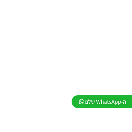
PES21 PC
/ ממסד
נתונים ליגת
WINNER
עונה חורף
2026 גרסה
1.1 –
DATABASE
LEAGUE
WINNER
SEASON
Winter
2026
VERSION
1.1
Noam_r
01/06/2026
ה-WhatsApp שלנו
09:43
EFootball
26 PC/
Patch
EPatch