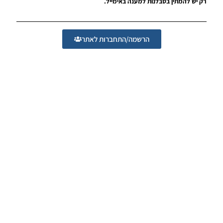
רק יש להמתין בסבלנות למענה באימייל.
PES17 PC
/ תמונה
מסך של
הרשמה/התחברות לאתר
לואיס
אלברטו
סוארס
פרזנטור
PES18
Noam_r
15/07/2017
07:35
PES17 PC
/ תמונה
למסך
פתיחה
PES18
Noam_r
12/07/2017
18:30
PES17
PC/ עדכון