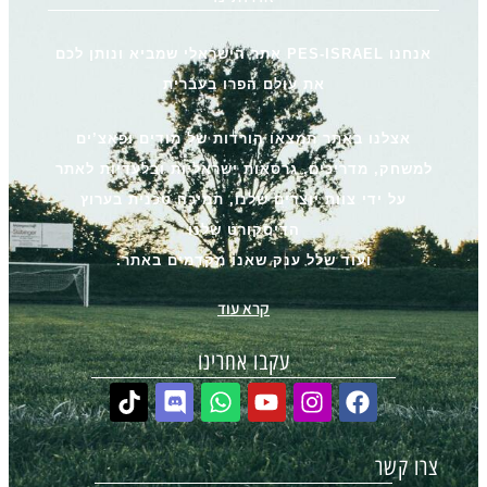
אנחנו PES-ISRAEL אתר הישראלי שמביא ונותן לכם
את עולם הפרו בעברית
אצלנו באתר תמצאו הורדות של מודים ופאצ’ים
למשחק, מדריכים, גרסאות ישראליות ובלעדיות לאתר
על ידי צוות יוצרים שלנו, תמיכה טכנית בערוץ
הדיסקורט שלנו
ועוד שלל ענק שאנו מקדמים באתר.
קרא עוד
עקבו אחרינו
צרו קשר