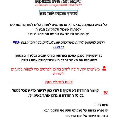
Noam_r
30/06/2018
00:16
כל בעיה בהתקנה /שאלה אתם מוזמנים לפנות אלינו לפורום המתאים
PES17/18
>לפתוח אשכול ולפרט על הבעיה
PC /
רק בפורום האתר אנו נותנים תמיכה טכנית.!
חבילה
כפפות
רוצים להמשיך להיות מעודכנים עשו לנו לייק בדף הפייסבוק
PES-
לשוער
ISRAEL
עבור
מונדיאל
כדי שנמשיך לפנק אתכם בפרסומים הכי טובים ובלעדיים נשמח
2018
שתשתפו את האתר לחברים וניצור קהילה אחת גדולה.
Noam_r
13/06/2018
משתמש יקר, חובה להגיב בתוכן הפרסום כדי לצפות בלינקים
18:47
להורדה
דיווח לינק לא תקין
PES17/18/PC
/ חבילה
קישור ההורדה לא תקין?!! לחץ כאן לדיווח כדי שנוכל לטפל
נעליים עבור
בלינק ההורדה ונעדכן אותך באימייל .
מונדיאל 2018
– Bootpack
שימו לב..!
World Cup
יש לפרט בדיווח על לינק לא תקין לפי הטופס הבא:
Rusia 2018
1. כתובת קישור של תוכן הפרסום.