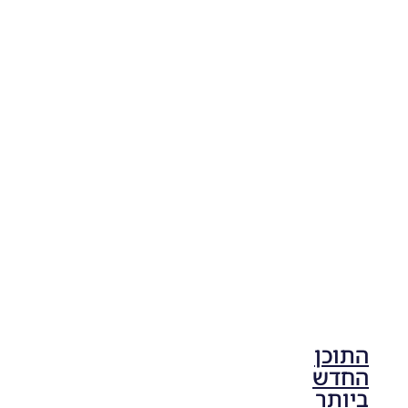
PES18 PC
/ חבילה
נעליים
גרסה 4.0
– BOOT
PACK V4
Noam_r
04/04/2018
08:14
התוכן
החדש
ביותר