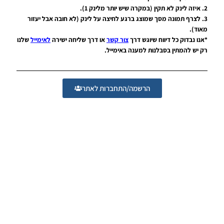
Noam_r
2. איזה לינק לא תקין (במקרה שיש יותר מלינק 1).
09/06/2018
10:18
3. לצרף תמונה מסך שמוצג ברגע לחיצה על לינק (לא חובה אבל יעזור
מאוד).
PES17/18
*אנו נבדוק כל דיווח שיוגש דרך
צור קשר
או דרך שליחה ישירה
לאימייל
שלנו
PC /
רק יש להמתין בסבלנות למענה באימייל.
עדכון
חבילה
נעליים של
נייק –
הרשמה/התחברות לאתר
Nike
Just Do
It Boots
Noam_r
15/05/2018
08:40
PES18 PC
/ חבילה
כפפות
לשוער
גרסה 1.0
– Gloves
Pack
Version