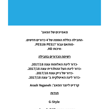
עבור עונה
2019
Noam_r
05/08/2018
19:17
PES17/18
מאפיינים של הפאצ’
PC / חבילה
נעליים עונה
-החבילה כוללת הוספה של 4 כדורים חדשים.
2018/19 –
-מותאם עבור PES17 וPES18.
BootPacks
-איכות HD.
Season
2018/19
רשימה הכדורים בחבילה
Noam_r
-כדור ליגת האלופות עונה 2017/18.
01/08/2018
-כדור ליגת העל ההולנדית עונה 2017/18.
20:53
-כדור של נייק עונת 2017/18.
-כדור ליגה האיטלקית ב’ עונה 2017/18.
PES18 PC
/ כדור
קרדיט ליוצר הפאצ’: Arash Yeganeh
אדידס
Telstar
תודות
מגביע
העולם
G-Style
2018
גרסה 2