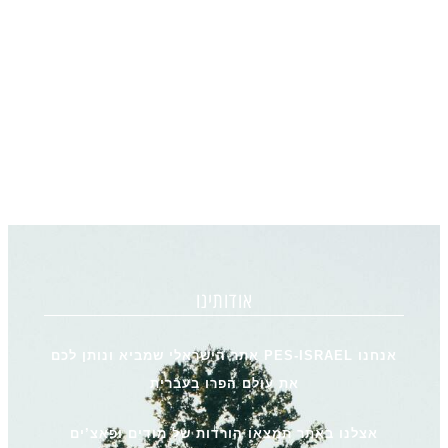
אודותינו
אנחנו PES-ISRAEL אתר הישראלי שמביא ונותן לכם
את עולם הפרו בעברית
אצלנו באתר תמצאו הורדות של מודים ופאצ’ים