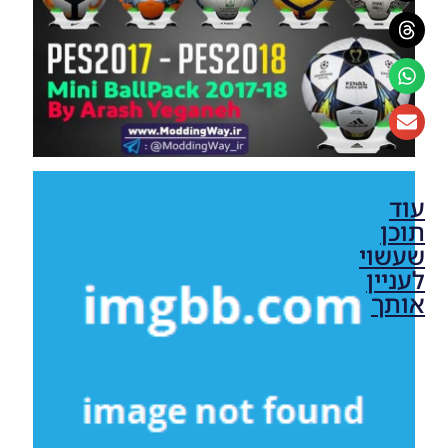
עוד
תוכן
שעשוי
לעניין
אותך
PES17/18
PC /
עדכון
חבילה
כפפות
לשוער