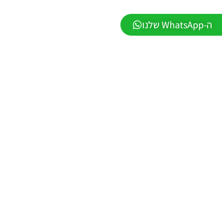
DATABASE
LEAGUE
ה-WhatsApp שלנו
WINNER
SEASON
Winter
2026
VERSION
1.1
Noam_r
01/06/2026
09:43
EFootball
26 PC/
Patch
EPatch
2026
V36.0
Noam_r
13/12/2025
12:17
Efootball
26 PC/