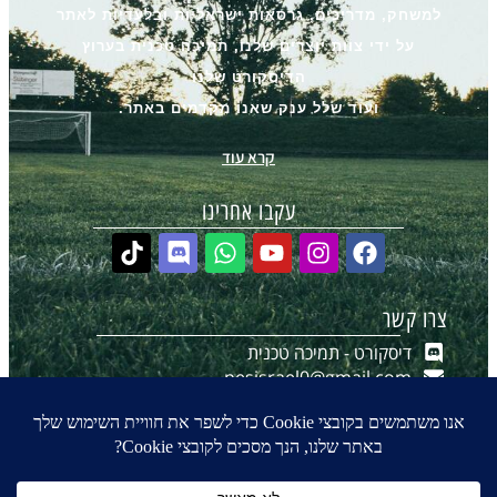
למשחק, מדריכים, גרסאות ישראליות ובלעדיות לאתר
על ידי צוות יוצרים שלנו, תמיכה טכנית בערוץ
הדיסקורט שלנו
ועוד שלל ענק שאנו מקדמים באתר.
קרא עוד
עקבו אחרינו
צרו קשר
דיסקורט - תמיכה טכנית
pesisrael0@gmail.com
יצירת קשר ב-WhatsApp
הערוץ שלנו ב-WhatsApp
0
₪
0.00