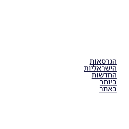
הגרסאות
הישראליות
החדשות
ביותר
באתר
PES21 PC
/ גרסה
תיקון ליגת
ONE
ZERO