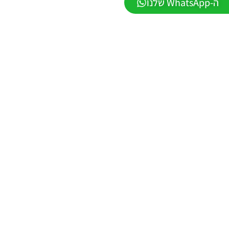
ה-WhatsApp שלנו
2026
VERSION
1.1
Noam_r
01/06/2026
09:43
EFootball
26 PC/
Patch
EPatch
2026
V36.0
Noam_r
13/12/2025
12:17
Efootball
26 PC/
Patch
EvoMod
5.2.0
Noam_r
06/12/2025