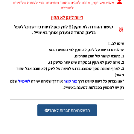
משתמש יקר, חובה להגיב בתוכן הפרסום כדי לצפות בלינקים
PES18 PC
להורדה
/ עדכון
דיווח לינק לא תקין
לוגו עבור
ליגות
קישור ההורדה לא תקין?!! לחץ כאן לדיווח כדי שנוכל לטפל
ומועדונים
בלינק ההורדה ונעדכן אותך באימייל .
Noam_r
06/07/2018
שימו לב..!
08:25
יש לפרט בדיווח על לינק לא תקין לפי הטופס הבא:
1. כתובת קישור של תוכן הפרסום.
PES18 PC
/ שירי
2. איזה לינק לא תקין (במקרה שיש יותר מלינק 1).
קהל גרסה
3. לצרף תמונה מסך שמוצג ברגע לחיצה על לינק (לא חובה אבל יעזור
4 –
מאוד).
Chants
*אנו נבדוק כל דיווח שיוגש דרך
צור קשר
או דרך שליחה ישירה
לאימייל
שלנו
V4 &
רק יש להמתין בסבלנות למענה באימייל.
National
Anthems
V4
Noam_r
הרשמה/התחברות לאתר
29/06/2018
23:55
PES18 PC /
חבילה