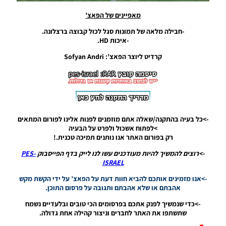
Noam_r
20/07/2018
מאפיינים של הפאצ’
18:52
-חבילה מלאה של תמונות סגל לכול קבוצה ברצלונה.
-איכות HD.
PES18 PC
/ חבילה
קרדיט ליוצר הפאצ’: Sofyan Andri
מיני של
תמונות
סגל גרסה
5.0
Noam_r
20/07/2018
08:08
->כל בעיה בהתקנה/שאלה אתם מוזמנים לפנות אלינו לפורום המתאים
>לפתוח אשכול ולפרט על הבעיה
PES18 PC
רק בפורום האתר אנו נותנים תמיכה טכנית.!
/ חבילה
שירי קהל
->רוצים להמשיך להיות מעודכנים עשו לנו לייק בדף הפייסבוק
PES-
גרסה 2.0
ISRAEL
– Goal
->אנו מזמינים אותכם להביא חוות דעת על הפאצ’ על ידי הקשת מקש
Song
אהבתם או שלא אהבתם ותגובה על פרסום התוכן.
Pack V2
Noam_r
->כדי שנמשיך לפנק אתכם בפרסומים הכי טובים ובלעדיים נשמח
16/07/2018
שתשתפו את האתר לחברים וניצור קהילה אחת גדולה.
18:58