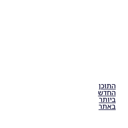
הליגה
הספרדית
Noam_r
30/04/2018
19:49
התוכן
החדש
ביותר
באתר
PES21 PC