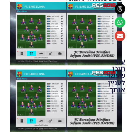
עוד
תוכן
שעשוי
לעניין
אותך
PES18 PC
/ חבילה
עדכון
פרצופים
&
קעקועים