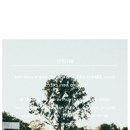
אודותינו
אנחנו PES-ISRAEL אתר הישראלי שמביא ונותן לכם
את עולם הפרו בעברית
אצלנו באתר תמצאו הורדות של מודים ופאצ’ים
למשחק, מדריכים, גרסאות ישראליות ובלעדיות לאתר
על ידי צוות יוצרים שלנו, תמיכה טכנית בערוץ
הדיסקורט שלנו