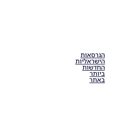
הגרסאות
הישראליות
החדשות
ביותר
באתר
PES21 PC
/ גרסה
תיקון ליגת
ONE
ZERO