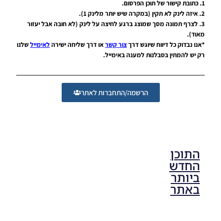
{תאריך:
1. כתובת קישור של תוכן הפרסום.
11.7.18}
2. איזה לינק לא תקין (במקרה שיש יותר מלינק 1).
Noam_r
3. לצרף תמונה מסך שמוצג ברגע לחיצה על לינק (לא חובה אבל יעזור
מאוד).
11/07/2018
*אנו נבדוק כל דיווח שיוגש דרך
צור קשר
או דרך שליחה ישירה
לאימייל
שלנו
18:38
רק יש להמתין בסבלנות למענה באימייל.
הרשמה/התחברות לאתר
התוכן
החדש
ביותר
באתר
PES21 PC