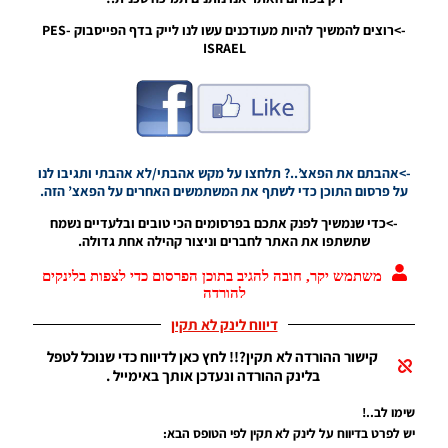
ורישיון
ליגה
->רוצים להמשיך להיות מעודכנים עשו לנו לייק בדף הפייסבוק PES-
ISRAEL
Noam_r
27/07/2018
08:19
PES18 PC /
עדכון העברות
שחקנים עבור
->אהבתם את הפאצ’..? תלחצו על מקש אהבתי/לא אהבתי ותגיבו לנו
PES
על פרסום התוכן כדי לשתף את המשתמשים האחרים על הפאצ’ הזה.
Professionals
V2.2
->כדי שנמשיך לפנק אתכם בפרסומים הכי טובים ובלעדיים נשמח
Noam_r
שתשתפו את האתר לחברים וניצור קהילה אחת גדולה.
20/07/2018
07:46
משתמש יקר, חובה להגיב בתוכן הפרסום כדי לצפות בלינקים
להורדה
PES18
PC / קובץ
דיווח לינק לא תקין
עדכון
קישור ההורדה לא תקין?!! לחץ כאן לדיווח כדי שנוכל לטפל
העברות
בלינק ההורדה ונעדכן אותך באימייל .
עבור
גרסה
שימו לב..!
תיקון PTE
5.1
יש לפרט בדיווח על לינק לא תקין לפי הטופס הבא: