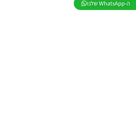
ה-WhatsApp שלנו
Winter
2026
VERSION
1.1
Noam_r
01/06/2026
09:43
EFootball
26 PC/
Patch
EPatch
2026
V36.0
Noam_r
13/12/2025
12:17
Efootball
26 PC/
Patch
EvoMod
5.2.0
Noam_r