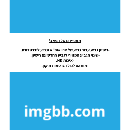
Noam_r
11/05/2019
10:34
PES18 PC
/ PTE
Patch
מאפיינים של הפאצ’
2018 6.0
Final –
-רישיון גביע עבור גביע של יורו אופ”א וגביע ליברטדורס.
Unofficial
-שינוי הגביע המזויף לגביע החדש עם רישיון.
-איכות HD.
Noam_r
-מותאם לכול הגרסאות תיקון.
02/10/2018
18:40
PES18 PC
/ קובץ
עדכון
העברות
עבור
גרסה
תיקון PTE
5.1
{תאריך:
24.8.18}