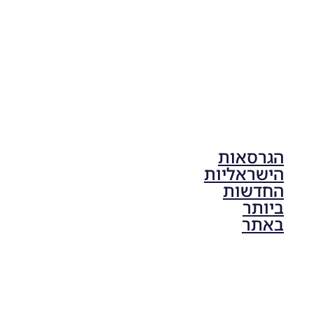
17:41
הגרסאות
הישראליות
החדשות
ביותר
באתר
PES21 PC
/ גרסה
תיקון ליגת
ONE