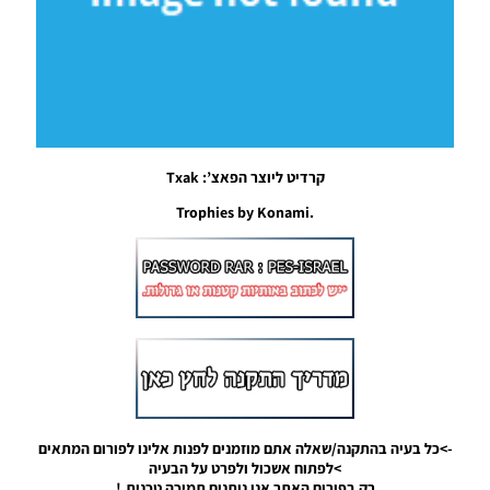
תיקון PTE
5.1
{תאריך:
27.7.18}
Noam_r
28/07/2018
10:48
PES18 PC
קרדיט ליוצר הפאצ’: Txak
/ Super
.Trophies by Konami
Star
Update
2018 1.2
WC
Edition
2018
Noam_r
28/07/2018
10:37
PES17/18
PC /
->כל בעיה בהתקנה/שאלה אתם מוזמנים לפנות אלינו לפורום המתאים
עדכון
>לפתוח אשכול ולפרט על הבעיה
העברות
רק בפורום האתר אנו נותנים תמיכה טכנית.!