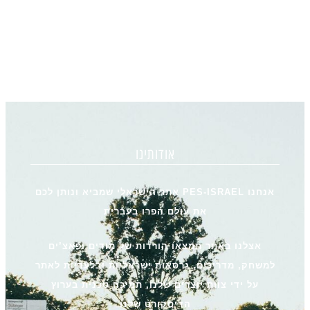
אודותינו
אנחנו PES-ISRAEL אתר הישראלי שמביא ונותן לכם
את עולם הפרו בעברית
אצלנו באתר תמצאו הורדות של מודים ופאצ’ים
למשחק, מדריכים, גרסאות ישראליות ובלעדיות לאתר
על ידי צוות יוצרים שלנו, תמיכה טכנית בערוץ
הדיסקורט שלנו