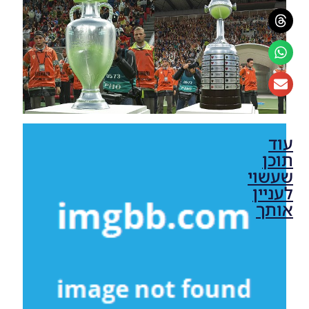
עוד
תוכן
שעשוי
לעניין
אותך
PES18
PC /
Smoke
Patch 18
V18.0.0
AIO