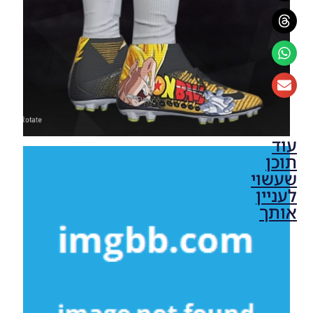
עוד
תוכן
שעשוי
לעניין
אותך
PES17/18
PC /
עדכון
חבילה
כפפות
לשוער