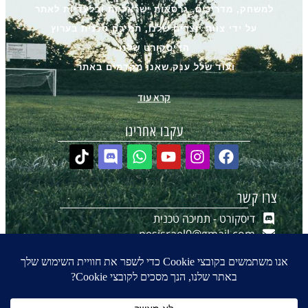
למשחק, מדריכים, גרסאות ישראליות ובלעדיות לאתר
על ידי צוות יוצרים שלנו, תמיכה טכנית בערוץ
הדיסקורט שלנו
ועוד שלל ענק שאנו מקדמים באתר.
קרא עוד
עקבו אחרינו
צרו קשר
דיסקורט - תמיכה טכנית
pesisrael0@gmail.com
יצירת קשר ב-WhatsApp
הערוץ שלנו ב-WhatsApp
0
₪
0.00