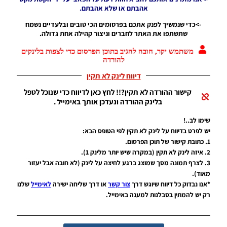
Noam_r
אהבתם או שלא אהבתם.
09/06/2018
10:18
->כדי שנמשיך לפנק אתכם בפרסומים הכי טובים ובלעדיים נשמח
שתשתפו את האתר לחברים וניצור קהילה אחת גדולה.
PES17/18
PC /
משתמש יקר, חובה להגיב בתוכן הפרסום כדי לצפות בלינקים
עדכון
להורדה
חבילה
נעליים של
דיווח לינק לא תקין
נייק –
Nike
קישור ההורדה לא תקין?!! לחץ כאן לדיווח כדי שנוכל לטפל
Just Do
בלינק ההורדה ונעדכן אותך באימייל .
It Boots
שימו לב..!
Noam_r
15/05/2018
יש לפרט בדיווח על לינק לא תקין לפי הטופס הבא:
08:40
1. כתובת קישור של תוכן הפרסום.
2. איזה לינק לא תקין (במקרה שיש יותר מלינק 1).
PES18 PC
3. לצרף תמונה מסך שמוצג ברגע לחיצה על לינק (לא חובה אבל יעזור
/ חבילה
מאוד).
כפפות
לשוער
*אנו נבדוק כל דיווח שיוגש דרך
צור קשר
או דרך שליחה ישירה
לאימייל
שלנו
גרסה 1.0
רק יש להמתין בסבלנות למענה באימייל.
– Gloves
Pack
Version