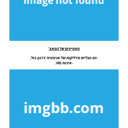
עבור עונה
2019
Noam_r
05/08/2018
19:17
PES17/18
PC / חבילה
נעליים עונה
מאפיינים של הפאצ’
2018/19 –
BootPacks
-זוג נעליים מדליקות של אנימציה דרגון בול.
Season
-איכות HD.
2018/19
Noam_r
01/08/2018
20:53
PES18 PC
/ כדור
אדידס
Telstar
מגביע
העולם
2018
גרסה 2