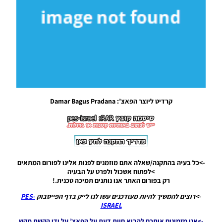
Noam_r
30/06/2018
00:16
PES17/18
PC /
חבילה
כפפות
לשוער
עבור
מונדיאל
קרדיט ליוצר הפאצ’: ‎Damar Bagus Pradana
2018
Noam_r
13/06/2018
18:47
PES17/18/PC
->כל בעיה בהתקנה/שאלה אתם מוזמנים לפנות אלינו לפורום המתאים
/ חבילה
>לפתוח אשכול ולפרט על הבעיה
נעליים עבור
רק בפורום האתר אנו נותנים תמיכה טכנית.!
מונדיאל 2018
– Bootpack
->רוצים להמשיך להיות מעודכנים עשו לנו לייק בדף הפייסבוק
PES-
World Cup
ISRAEL
Rusia 2018
->אנו מזמינים אותכם להביא חוות דעת על הפאצ’ על ידי הקשת מקש