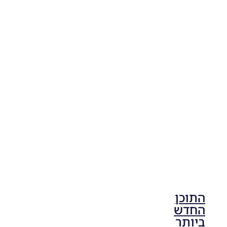
PES18 PC
/ חבילה
נעליים
גרסה 4.0
– BOOT
PACK V4
Noam_r
04/04/2018
08:14
התוכן
החדש
ביותר