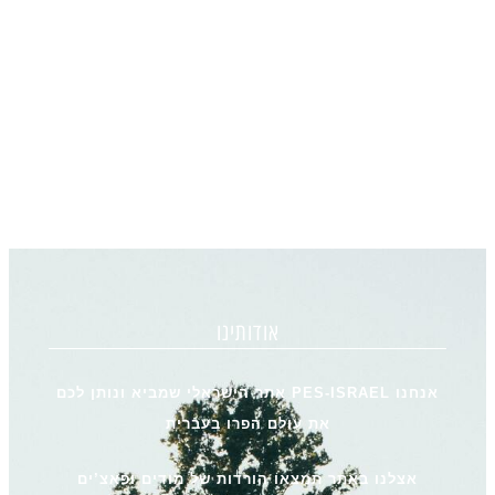
אודותינו
אנחנו PES-ISRAEL אתר הישראלי שמביא ונותן לכם
את עולם הפרו בעברית
אצלנו באתר תמצאו הורדות של מודים ופאצ’ים