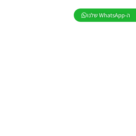
DATABASE
LEAGUE
ה-WhatsApp שלנו
WINNER
SEASON
Winter
2026
VERSION
1.1
Noam_r
01/06/2026
09:43
EFootball
26 PC/
Patch
EPatch
2026
V36.0
Noam_r
13/12/2025
12:17
Efootball
26 PC/