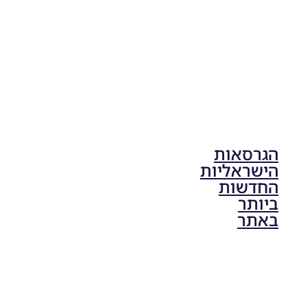
17:41
הגרסאות
הישראליות
החדשות
ביותר
באתר
PES21 PC
/ גרסה
תיקון ליגת
ONE