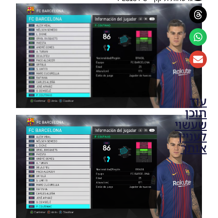
עוד
תוכן
שעשוי
לעניין
אותך
PES18
PC /
Smoke
Patch 18
V18.0.0
AIO