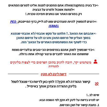
תיקון PTE
->כל בעיה בהתקנה/שאלה אתם מוזמנים לפנות אלינו לפורום המתאים
5.1
>לפתוח אשכול ולפרט על הבעיה
{תאריך:
רק בפורום האתר אנו נותנים תמיכה טכנית.!
27.7.18}
->רוצים להמשיך להיות מעודכנים עשו לנו לייק בדף הפייסבוק
PES-
Noam_r
ISRAEL
28/07/2018
10:48
->אהבתם את הפאצ’..? תלחצו על מקש אהבתי/לא אהבתי שנמצא
במסך העליון של פרסום התוכן ותגיבו לנו על פרסום התוכן
PES18 PC
כדי לשתף את המשתמשים האחרים על הפאצ’ הזה.
/ Super
Star
->כדי שנמשיך לפנק אתכם בפרסומים הכי טובים ובלעדיים נשמח
Update
שתשתפו את האתר לחברים וניצור קהילה אחת גדולה.
2018 1.2
WC
משתמש יקר, חובה להגיב בתוכן הפרסום כדי לצפות בלינקים
Edition
להורדה
2018
דיווח לינק לא תקין
Noam_r
28/07/2018
קישור ההורדה לא תקין?!! לחץ כאן לדיווח כדי שנוכל לטפל
10:37
בלינק ההורדה ונעדכן אותך באימייל .
PES17/18
שימו לב..!
PC /
יש לפרט בדיווח על לינק לא תקין לפי הטופס הבא:
עדכון
העברות
1. כתובת קישור של תוכן הפרסום.