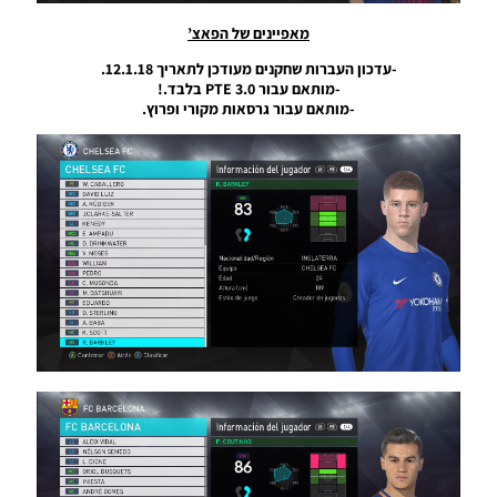
Noam_r
מאפיינים של הפאצ’
11/05/2019
10:34
-עדכון העברות שחקנים מעודכן לתאריך 12.1.18.
-מותאם עבור PTE 3.0 בלבד.!
PES18 PC
-מותאם עבור גרסאות מקורי ופרוץ.
/ PTE
Patch
2018 6.0
Final –
Unofficial
Noam_r
02/10/2018
18:40
PES18 PC
/ קובץ
עדכון
העברות
עבור
גרסה
תיקון PTE
5.1
{תאריך:
24.8.18}