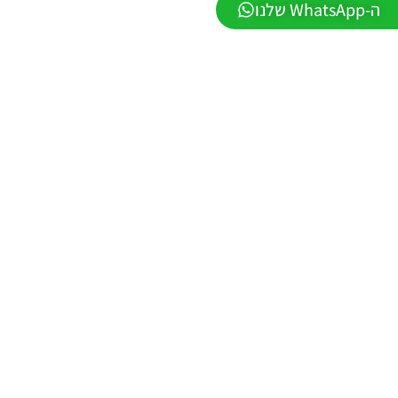
ה-WhatsApp שלנו
Winter
2026
VERSION
1.1
Noam_r
01/06/2026
09:43
EFootball
26 PC/
Patch
EPatch
2026
V36.0
Noam_r
13/12/2025
12:17
Efootball
26 PC/
Patch
EvoMod
5.2.0
Noam_r