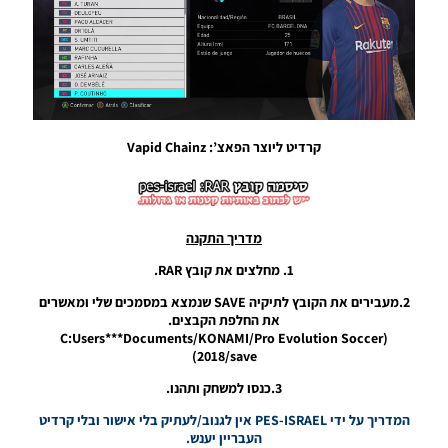
Noam_r
24/08/2018
23:49
PES18 PC /
AutoSwitcher
V2
קרדיט ליוצר הפאצ’: Vapid Chainz
Noam_r
22/08/2018
18:35
PES18 PC /
מדריך התקנה
AutoSwitcher
V1.0 + V1.1
1. מחלצים את קובץ RAR.
Noam_r
04/08/2018
2.מעבירים את הקובץ לתיקיה SAVE שנמצא במסמכים שלי ומאשרים
10:20
את החלפת הקבצים.
(C:Users***Documents/KONAMI/Pro Evolution Soccer
PES18 PC
2018/save)
/ קובץ
3.כנסו למשחק ותהנו.
עדכון
העברות
המדריך על ידי PES-ISRAEL אין לגנוב/לעתיק בלי אישור ובלי קרדיט
עבור
העבריין יענש.
גרסה