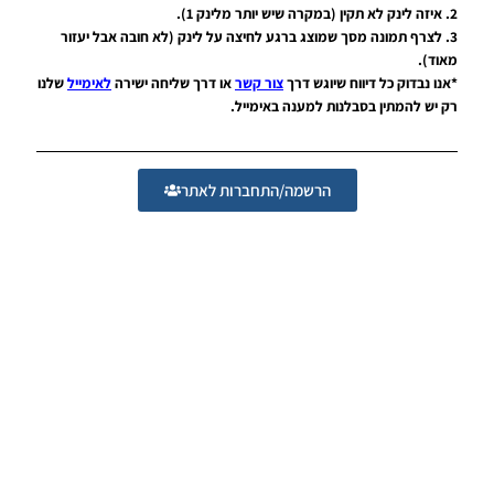
ורישיון
2. איזה לינק לא תקין (במקרה שיש יותר מלינק 1).
ליגה
3. לצרף תמונה מסך שמוצג ברגע לחיצה על לינק (לא חובה אבל יעזור
Noam_r
מאוד).
27/07/2018
*אנו נבדוק כל דיווח שיוגש דרך
צור קשר
או דרך שליחה ישירה
לאימייל
שלנו
08:19
רק יש להמתין בסבלנות למענה באימייל.
PES18 PC /
עדכון העברות
שחקנים עבור
הרשמה/התחברות לאתר
PES
Professionals
V2.2
Noam_r
20/07/2018
07:46
PES18
PC / קובץ
עדכון
העברות
עבור
גרסה
תיקון PTE
5.1