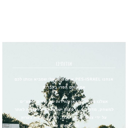
אודותינו
אנחנו PES-ISRAEL אתר הישראלי שמביא ונותן לכם
את עולם הפרו בעברית
אצלנו באתר תמצאו הורדות של מודים ופאצ’ים
למשחק, מדריכים, גרסאות ישראליות ובלעדיות לאתר
על ידי צוות יוצרים שלנו, תמיכה טכנית בערוץ
הדיסקורט שלנו