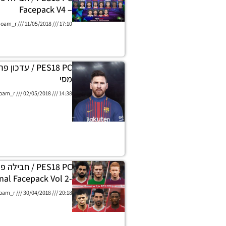
– Facepack V4
oam_r
11/05/2018
17:10
PES18 PC / עדכ
מסי
oam_r
02/05/2018
14:38
-International Facepack Vol 2
oam_r
30/04/2018
20:18