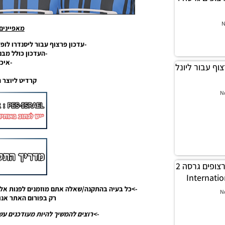
N
מאפיינים
-עדכון פרצוף עבור ליסנדרו לופ
-העדכון כולל מבנ
-איכות 
ון פרצוף עבור ליונל
קרדיט ליוצר הפאצ
N
PES18 PC / חבילה פרצופים גרסה 2
->כל בעיה בהתקנה/שאלה אתם מוזמנים לפנות אלי
N
רק בפורום האתר אנו 
->רוצים להמשיך להיות מעודכנים עשו