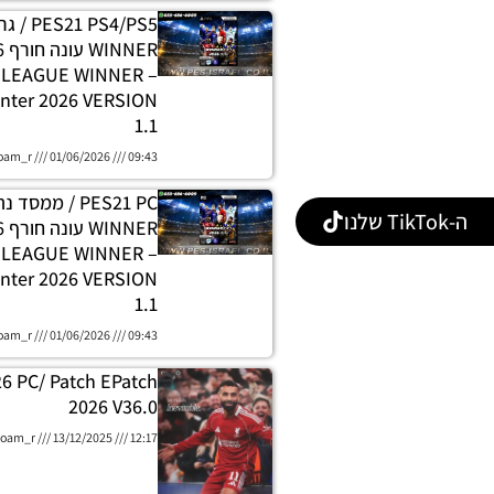
 PS4/PS5
H LEAGUE WINNER
nter 2026 VERSION
1.1
oam_r
01/06/2026
09:43
PES21 PC / ממסד
ה-TikTok שלנו
E LEAGUE WINNER
nter 2026 VERSION
1.1
oam_r
01/06/2026
09:43
26 PC/ Patch EPatch
2026 V36.0
oam_r
13/12/2025
12:17