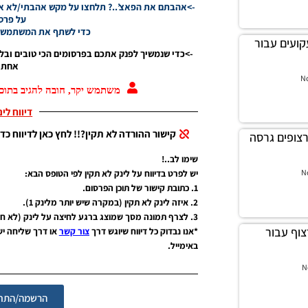
->אהבתם את הפאצ’..? תלחצו על מקש אהבתי/לא אהב
על פרסו
כדי לשתף את המשתמשים
ון קעקועים עבור
->כדי שנמשיך לפנק אתכם בפרסומים הכי טובים ובל
אחת ג
N
משתמש יקר, חובה להגיב בתוכן
דיווח לי
קישור ההורדה לא תקין?!! לחץ כאן לדיווח כדי
לה פרצופים גרסה
שימו לב..!
יש לפרט בדיווח על לינק לא תקין לפי הטופס הבא:
N
1. כתובת קישור של תוכן הפרסום.
2. איזה לינק לא תקין (במקרה שיש יותר מלינק 1).
3. לצרף תמונה מסך שמוצג ברגע לחיצה על לינק (לא חובה אבל יעזור מאוד).
ן פרצוף עבור
*אנו נבדוק כל דיווח שיוגש דרך
צור קשר
או דרך שליחה י
באימייל.
N
הרשמה/התחב