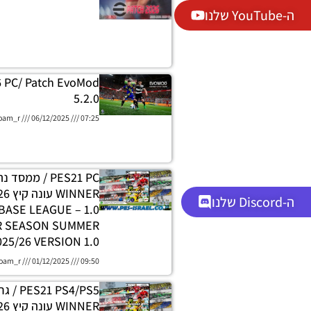
ה-YouTube שלנו
6 PC/ Patch EvoMod
5.2.0
oam_r
06/12/2025
07:25
PES21 PC / ממסד
ה-Discord שלנו
DATABASE LEAGUE
R SEASON SUMMER
025/26 VERSION 1.0
oam_r
01/12/2025
09:50
 PS4/PS5