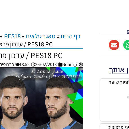
דף הבית
»
מאגר טלאים
»
PES18
»
PES18 PC / עדכון פרצוף עבור ליסנדרו לופז
PES18 PC / עדכון פרצוף עבור ליסנדרו לופז
Noam_r
26/02/2018
18:52
פרצופים/שחק
ן אותך
ר ג’וניור שיער
N
ה מיני פרצופים