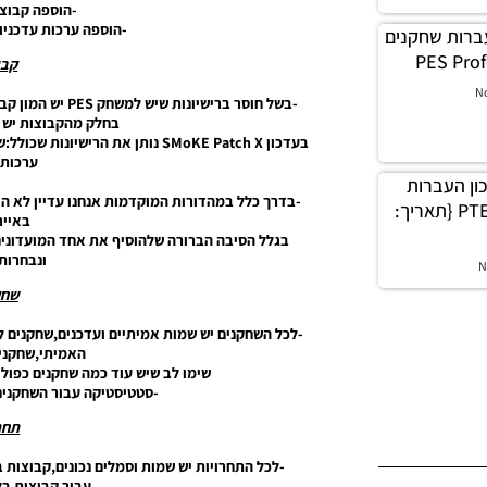
-הוספה קבוצה
-הוספה ערכות עדכניו
כון העברות שחקנים
קבו
N
-בשל חוסר ברישיונ
בחלק מהקבוצות יש א
בעדכון SMoKE Patch X נותן את הריש
ערכות 
ץ עדכון העברות
-בדרך כלל במהדורות המוקדמות אנחנו עדיין לא הו
עבור גרסה תיקון PTE 5.1 {תאריך:
באייר
בגלל הסיבה הברורה שלהוסיף את אחד המועדונים 
ונבחרות
N
שחק
-לכל השחקנים יש שמות אמיתיים ועדכנים,שחקנים ל
האמיתי,שחקנים
שימו לב שיש עוד כמה שחקנים כפול
-סטטיסטיקה עבור השחקנים
תחר
-לכל התחרויות יש שמות וסמלים נכונים,קבוצות 
עבור קבוצות בל