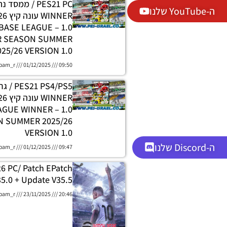
PES21 PC / ממסד
ה-YouTube שלנו
DATABASE LEAGUE
R SEASON SUMMER
025/26 VERSION 1.0
oam_r
01/12/2025
09:50
 PS4/PS5
H LEAGUE WINNER
 SUMMER 2025/26
VERSION 1.0
ה-Discord שלנו
oam_r
01/12/2025
09:47
26 PC/ Patch EPatch
5.0 + Update V35.5
oam_r
23/11/2025
20:46