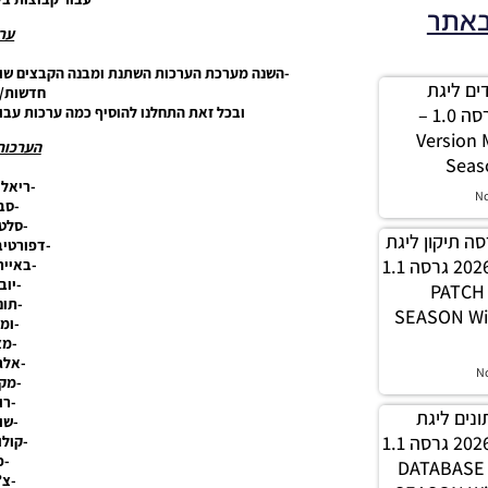
באתר
ערכ
-השנה מערכת הערכות השתנת ומבנה הקבצים שונה
 מודים ליגת
חדשות/מ
ובכל זאת התחלנו להוסיף כמה ערכות עבו
Winner עונה 2026 גרסה 1.0 –
Version
הערכות 
Seas
-ריאל 
N
-סב
-סלטה
PES21 / גרסה תיקון ליגת
-דפורטיב
WINNER עונה חורף 2026 גרסה 1.1
-באייר
-יוב
– PATC
-תונ
SEASON Wi
-ומ
-מצ
-אלג
N
-מקס
-רו
 נתונים ליגת
-שו
WINNER עונה חורף 2026 גרסה 1.1
-קולו
-פ
– DATABAS
-צ’