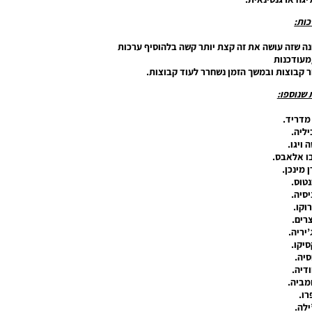
ות:
 שזה עושה את זה קצת יותר קשה בלהוסיף ערכות
עודכנות
ר קבוצות ובמשך הזמן נשחרר לעוד קבוצות.
שנוספו:
מדריד.
יליה.
 ויגו.
ו אלאבס.
ן מינכן.
נטוס.
יסיה.
רוקו.
רים.
’יריה.
יקו.
סיה.
ודיה.
מביה.
רו.
ילה.