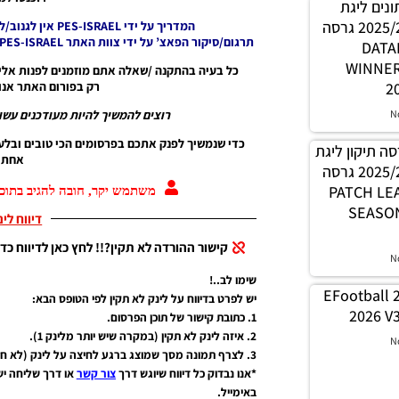
 נתונים ליגת
WINNER עונה קיץ 2025/26 גרסה
המדריך על ידי PES-ISRAEL אין לגנוב/לעתיק בלי אישור ובלי קרדיט העבריין יענש.
תרגום/סיקור הפאצ’ על ידי צוות האתר PES-ISRAEL אין לגנוב/לעתיק בלי אישור ובלי קרדיט העבריין יענש!
1.0 – 
WINNE
כל בעיה בהתקנה /שאלה אתם מוזמנים לפנות אלינ
2
רק בפורום האתר אנו 
N
רוצים להמשיך להיות מעודכנים עשו 
כדי שנמשיך לפנק אתכם בפרסומים הכי טובים ובלע
PES21 / גרסה תיקון ליגת
אחת ג
WINNER עונה קיץ 2025/26 גרסה
1.0 – PATC
משתמש יקר, חובה להגיב בתוכן
SEASON
דיווח לי
קישור ההורדה לא תקין?!! לחץ כאן לדיווח כדי
N
שימו לב..!
EFootball 
יש לפרט בדיווח על לינק לא תקין לפי הטופס הבא:
2026 V3
1. כתובת קישור של תוכן הפרסום.
2. איזה לינק לא תקין (במקרה שיש יותר מלינק 1).
N
3. לצרף תמונה מסך שמוצג ברגע לחיצה על לינק (לא חובה אבל יעזור מאוד).
*אנו נבדוק כל דיווח שיוגש דרך
צור קשר
או דרך שליחה י
באימייל.