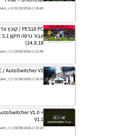
oam_r
02/10/2018
18:40
PES18 PC / קוב
24.8.18}
oam_r
24/08/2018
23:49
 / AutoSwitcher V2
oam_r
22/08/2018
18:35
AutoSwitcher V1.0 +
V1.1
oam_r
04/08/2018
10:20