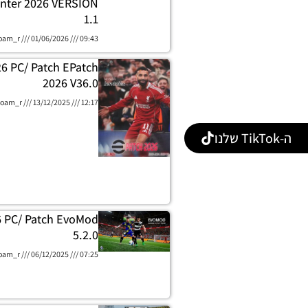
nter 2026 VERSION
1.1
oam_r
01/06/2026
09:43
26 PC/ Patch EPatch
2026 V36.0
oam_r
13/12/2025
12:17
ה-TikTok שלנו
6 PC/ Patch EvoMod
5.2.0
oam_r
06/12/2025
07:25