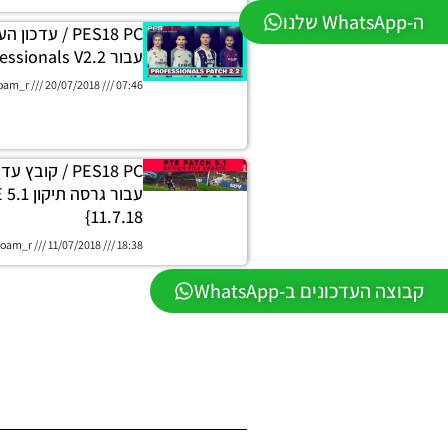
ה-WhatsApp שלנו
PES18 PC / עד
עבור PES Professionals V2.2
oam_r
20/07/2018
07:46
PES18 PC / קוב
11.7.18}
oam_r
11/07/2018
18:38
קבוצה העדכונים ב-WhatsApp