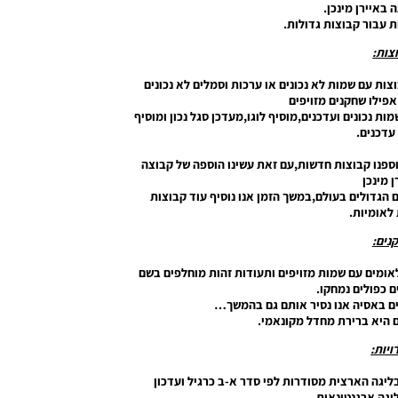
 באיירן מינכן.
ת עבור קבוצות גדולות.
צות:
ות שיש למשחק PES יש המון קבוצות עם שמות לא נכונים או ערכות וסמלים לא נכונים
פילו שחקנים מזויפים
יונות שכולל:שמות נכונים ועדכנים,מוסיף לוגו,מעדכן סגל נכון ומוסיף
עדכנים.
ספנו קבוצות חדשות,עם זאת עשינו הוספה של קבוצה
ן מינכן
הגדולים בעולם,במשך הזמן אנו נוסיף עוד קבוצות
 לאומיות.
נים:
אומים עם שמות מזויפים ותעודות זהות מוחלפים בשם
 כפולים נמחקו.
ים באסיה אנו נסיר אותם גם בהמשך…
 היא ברירת מחדל מקונאמי.
ויות:
בליגה הארצית מסודרות לפי סדר א-ב כרגיל ועדכון
יגה ארגנטינאית.