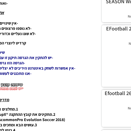
SEASON Wi
-ואור
אחר
N
-אין שינויי
EFootball 
-לא נוספו פרצופים 
-לא שונו נעליים וכדור
קרדיט ליוצרי הפאצ’:
N
שימ
-יש להתקין את הגרסה תיקון זו עם PES18 נקי מגרסאות תיקון אחרות
-הגרסה הזו גרס
-אין אפשרות לשחק באינטרנט היריבים לא יצלי
-אנו מתכננים לעשות
Efootball 2
מדריך
N
1.מחלצים את קובץ RAR.
2.מתקינים את קובץ ההתקנה “SetupX” איפה שהמשחק PES 18 מותקן.
(E:Program Files (x86)SteamsteamappscommonPro Evolution Soccer 2018)
3.עושים הבא ומחכים בסבלנות עד סוף ההתקנה .
4.כנסו למשחק ותהנו.