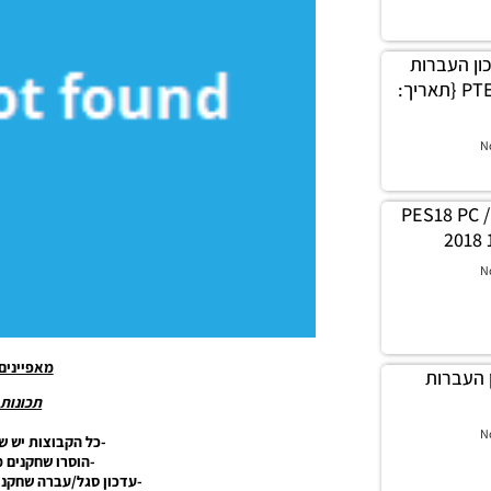
ץ עדכון העברות
עבור גרסה תיקון PTE 5.1 {תאריך:
N
PES18 PC /
2018 
N
מאפיינים
/ עדכון העברות
תכונות 
N
-כל הקבוצות יש ש
-הוסרו שחקנים מ
-עדכון סגל/עברה שחקנים מעו