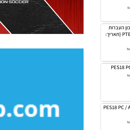
N
ץ עדכון העברות
עבור גרסה תיקון PTE 5.1 {תאריך:
N
PES18 PC
N
PES18 PC / 
N