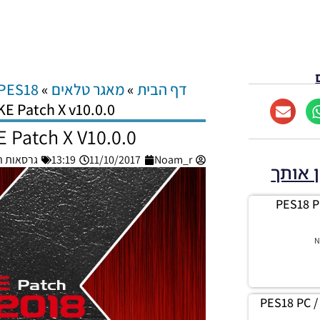
דף הבית
»
מאגר טלאים
»
PES18
E Patch X v10.0.0
 Patch X V10.0.0
Noam_r
11/10/2017
13:19
גרסאות תיקון 
ן אותך
PES18 P
N
PES18 PC /