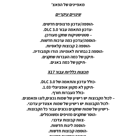
Noam_r
מאפיינים של הפאצ’
11/05/2019
שינויים עיקריים
10:34
-הוספה/עדכון פרצופים חדשים.
-עדכון התאמה עבור DLC 3.0.
PES18 PC
– סטטיסטיקות שחקן מעודכן.
/ PTE
-הוספה/עדכון כמה ערכות חדשות.
Patch
-הוספה 2 קבוצות קלאסיות.
2018 6.0
-הוספה 2 נבחרות לאומיות: הודו וקמבודיה.
Final –
-תיקון של כמה העברות שחקנים.
Unofficial
-תיקון של כמה באגים.
Noam_r
02/10/2018
תכונות כלליות עבור X17
18:40
-כולל עדכון והתאמה של DLC 3.0.
PES18 PC
-תיקון לא מקוון אופציונלי 1.03.
/ קובץ
-כולל העברות חורף.
עדכון
– לכול הקבוצות יש רישיון של שמות נכונים,לוגו ומאמנים.
העברות
-לכול הקבוצות יש רישיון של שמות אצטדיון עדכני.
עבור
-רישיון של שמות שחקנים נכונים עבור כל הקבוצות.
גרסה
-הוסר שחקנים מזויפים ומשוכפלים.
תיקון PTE
-צוות קבוצות עדכני.
5.1
-הוספה ליגות חדשות.
{תאריך:
-הוספה קבוצות חדשות.
24.8.18}