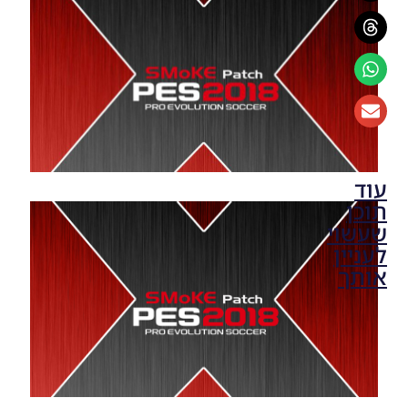
עוד
תוכן
שעשוי
לעניין
אותך
PES18
PC /
Smoke
Patch 18
V18.0.0
AIO