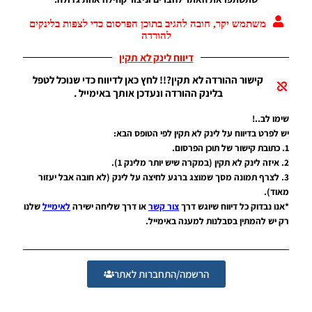
ורישיון
ליגה
משתמש יקר, חובה להגיב בתוכן הפרסום כדי לצפות בלינקים
להורדה
Noam_r
27/07/2018
דיווח לינק לא תקין
08:19
קישור ההורדה לא תקין?!! לחץ כאן לדיווח כדי שנוכל לטפל
PES18 PC /
בלינק ההורדה ונעדכן אותך באימייל .
עדכון העברות
שחקנים עבור
שימו לב..!
PES
יש לפרט בדיווח על לינק לא תקין לפי הטופס הבא:
Professionals
V2.2
1. כתובת קישור של תוכן הפרסום.
2. איזה לינק לא תקין (במקרה שיש יותר מלינק 1).
Noam_r
20/07/2018
3. לצרף תמונה מסך שמוצג ברגע לחיצה על לינק (לא חובה אבל יעזור
07:46
מאוד).
*אנו נבדוק כל דיווח שיוגש דרך
צור קשר
או דרך שליחה ישירה
לאימייל
שלנו
PES18
רק יש להמתין בסבלנות למענה באימייל.
PC / קובץ
עדכון
העברות
עבור
הרשמה/התחברות לאתר
גרסה
תיקון PTE
5.1