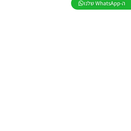
ה-WhatsApp שלנו
Winter
2026
VERSION
1.1
Noam_r
01/06/2026
09:43
EFootball
26 PC/
Patch
EPatch
2026
V36.0
Noam_r
13/12/2025
12:17
Efootball
26 PC/
Patch
EvoMod
5.2.0
Noam_r