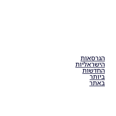
17:41
הגרסאות
הישראליות
החדשות
ביותר
באתר
PES21 PC
/ גרסה
תיקון ליגת
ONE