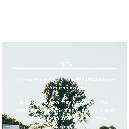
אודותינו
אנחנו PES-ISRAEL אתר הישראלי שמביא ונותן לכם
את עולם הפרו בעברית
אצלנו באתר תמצאו הורדות של מודים ופאצ’ים
למשחק, מדריכים, גרסאות ישראליות ובלעדיות לאתר
על ידי צוות יוצרים שלנו, תמיכה טכנית בערוץ
הדיסקורט שלנו