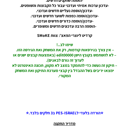
-הוספה שחקנים חדשים.
-עדכון ערכות אמיתי ועדכני עבור כל הקבוצות והשופטים.
Noam_r
-עדכון/הוספה נעליים חדשים ועדכני.
24/08/2018
23:49
-עדכון/הוספה כפפות לשוער חדשים ועדכני.
-עדכון/הוספה כדורים חדשים ועדכני.
-הוספה הרבה עדכונים חדשים ומשופרים.
PES18 PC /
AutoSwitcher
קרדיט ליוצרי הפאצ’: צוות SMoKE
V2
Noam_r
שימו לב..!
22/08/2018
– אין צורך בגירסאות קודמות, רק את המשחק ואת הגירסה הזו.
18:35
– לא להשתמש בקובץ הישן edit00000 (באמצעות קבצים ישנים או
לערוך זה גורם לבאגים).
PES18 PC /
– תיקון זה נעשה כדי להתמקד במצב לא מקוון, תכונה האינטרנט לא
AutoSwitcher
ימצאו יריבים בשל ההבדל בין קבצי מערכת התיקון ואת המשחק
V1.0 + V1.1
המקורי.
Noam_r
04/08/2018
10:20
PES18 PC
/ קובץ
עדכון
⭐הורדה בלעדי לPES-ISRAEL ב3 חלקים בלבד.⭐
העברות
עבור
מדריך התקנה
גרסה