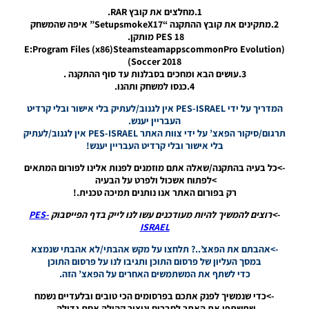
תיקון PTE
1.מחלצים את קובץ RAR.
5.1
2.מתקינים את קובץ ההתקנה “SetupsmokeX17” איפה שהמשחק
{תאריך:
PES 18 מותקן.
27.7.18}
(E:Program Files (x86)SteamsteamappscommonPro Evolution
Soccer 2018)
Noam_r
3.עושים הבא ומחכים בסבלנות עד סוף ההתקנה .
28/07/2018
10:48
4.כנסו למשחק ותהנו.
המדריך על ידי PES-ISRAEL אין לגנוב/לעתיק בלי אישור ובלי קרדיט
PES18 PC
העבריין יענש.
/ Super
תרגום/סיקור הפאצ’ על ידי צוות האתר PES-ISRAEL אין לגנוב/לעתיק
Star
בלי אישור ובלי קרדיט העבריין יענש!
Update
2018 1.2
->כל בעיה בהתקנה/שאלה אתם מוזמנים לפנות אלינו לפורום המתאים
WC
>לפתוח אשכול ולפרט על הבעיה
Edition
רק בפורום האתר אנו נותנים תמיכה טכנית.!
2018
->רוצים להמשיך להיות מעודכנים עשו לנו לייק בדף הפייסבוק
PES-
Noam_r
ISRAEL
28/07/2018
10:37
->אהבתם את הפאצ’..? תלחצו על מקש אהבתי/לא אהבתי שנמצא
במסך העליון של פרסום התוכן ותגיבו לנו על פרסום התוכן
PES17/18
כדי לשתף את המשתמשים האחרים על הפאצ’ הזה.
PC /
עדכון
->כדי שנמשיך לפנק אתכם בפרסומים הכי טובים ובלעדיים נשמח
העברות
שתשתפו את האתר לחברים וניצור קהילה אחת גדולה.