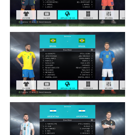
18:28
PES18
PS4 /
EMERSON
PEREIRA
OPTION
FILE
FULL V6
Noam_r
17/05/2018
22:05
PES18 PS4 /
Option File
V4
PESUniverse
Noam_r
08/05/2018
20:36
PES18
PS4 /
חבילה
שחקנים