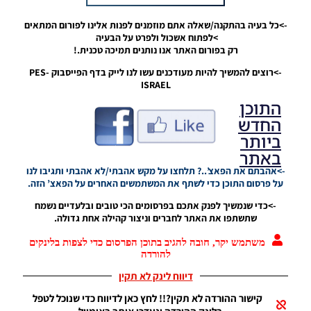
->כל בעיה בהתקנה/שאלה אתם מוזמנים לפנות אלינו לפורום המתאים
>לפתוח אשכול ולפרט על הבעיה
רק בפורום האתר אנו נותנים תמיכה טכנית.!
->רוצים להמשיך להיות מעודכנים עשו לנו לייק בדף הפייסבוק PES-
ISRAEL
התוכן
החדש
ביותר
באתר
->אהבתם את הפאצ’..? תלחצו על מקש אהבתי/לא אהבתי ותגיבו לנו
על פרסום התוכן כדי לשתף את המשתמשים האחרים על הפאצ’ הזה.
PES21 PC
->כדי שנמשיך לפנק אתכם בפרסומים הכי טובים ובלעדיים נשמח
/ גרסה
שתשתפו את האתר לחברים וניצור קהילה אחת גדולה.
מודים
ליגת
משתמש יקר, חובה להגיב בתוכן הפרסום כדי לצפות בלינקים
Winner
להורדה
עונה 2026
גרסה 1.0
דיווח לינק לא תקין
– Version
קישור ההורדה לא תקין?!! לחץ כאן לדיווח כדי שנוכל לטפל
Mod