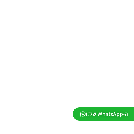
1.1
Noam_r
01/06/2026
09:43
PES21 PC
/ ממסד
נתונים ליגת
WINNER
עונה חורף
2026 גרסה
1.1 –
DATABASE
LEAGUE
WINNER
SEASON
Winter
2026
VERSION
1.1
ה-WhatsApp שלנו
Noam_r
01/06/2026
09:43