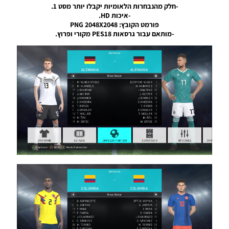
Cup 2018
-חלק מהנבחרות הלאומיות יקבלו יותר מסט 1.
Russia
-איכות HD.
פורמט הקובץ: PNG 2048X2048
Noam_r
04/07/2018
-מותאם עבור גרסאות PES18 מקורי ופרוץ.
20:02
PES18
PS4 /
Option
File
World
Cup 2018
Russia
Noam_r
10/06/2018
19:00
PES18
PS4/
MUNDIAL
RUSSIA
2018 V7.0
Noam_r
10/06/2018