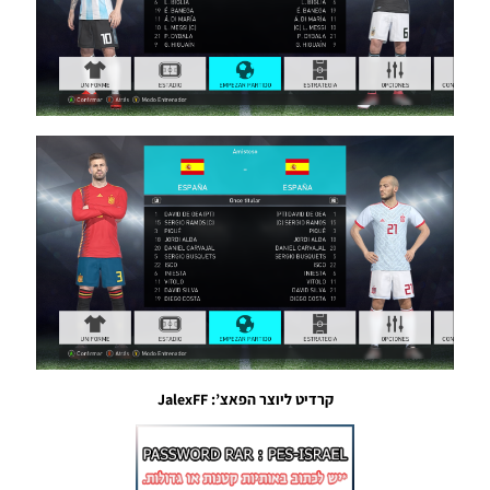
אגדיים
גרסה 3 –
MyClub
Legends
Offline
V3
Noam_r
04/05/2018
19:33
PES18
PS2 / HD
Patch V2
Noam_r
14/04/2018
08:55
PES18
PS3 /
קרדיט ליוצר הפאצ’: JalexFF
Option
File V3
AIO
Noam_r
03/04/2018