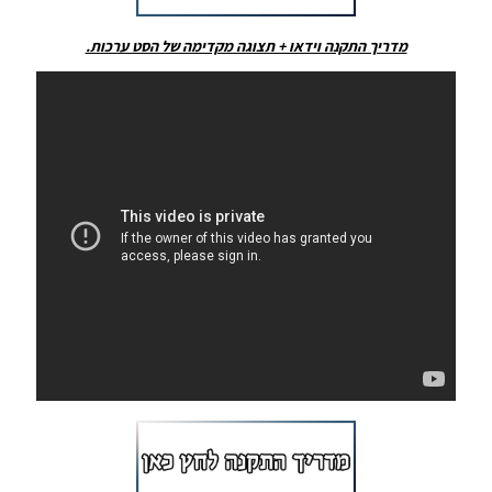
08:34
מדריך התקנה וידאו + תצוגה מקדימה של הסט ערכות.
PES18
XBOX 360
/ C-
PesReal
Patch
V5.0 DLC
3.0
Noam_r
02/04/2018
08:22
PES18
PS4 /
RPP 2018
V3.1 All
In One
Noam_r
22/03/2018
18:03