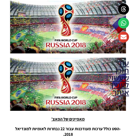
עוד
תוכן
שעשוי
לעניין
אותך
PES18
PS4 /
PESWorld
מאפיינים של הפאצ’
Option
File
-הסט כולל ערכות מעודכנות עבור 22 נבחרות לאומיות למונדיאל
World
2018.