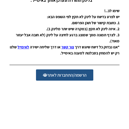
בלינק ההורדה ונעדכן אותך באימייל .
League
Winner
שימו לב..!
Season
2026
יש לפרט בדיווח על לינק לא תקין לפי הטופס הבא:
Version
1. כתובת קישור של תוכן הפרסום.
1.0
2. איזה לינק לא תקין (במקרה שיש יותר מלינק 1).
Noam_r
3. לצרף תמונה מסך שמוצג ברגע לחיצה על לינק (לא חובה אבל יעזור
23/07/2026
מאוד).
09:48
*אנו נבדוק כל דיווח שיוגש דרך
צור קשר
או דרך שליחה ישירה
לאימייל
שלנו
רק יש להמתין בסבלנות למענה באימייל.
PES21
PS4/PS5
/ גרסה
תיקון ליגת
WINNER
הרשמה/התחברות לאתר
עונה חורף
2026
גרסה 1.1
– PATCH
LEAGUE
WINNER
SEASON
Winter
2026
VERSION