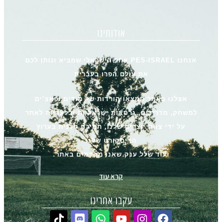
אודותינו
אנחנו PES-ISRAEL אתר הישראלי שמביא ונותן לכם
את עולם הפרו בעברית
אצלנו באתר תמצאו הורדות של מודים ופאצ’ים
למשחק, מדריכים, גרסאות ישראליות ובלעדיות לאתר
על ידי צוות יוצרים שלנו, תמיכה טכנית בערוץ
הדיסקורט שלנו
ועוד שלל ענק שאנו מקדמים באתר.
קרא עוד
עקבו אחרינו