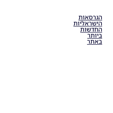
הגרסאות
הישראליות
החדשות
ביותר
באתר
PES21 PC
/ גרסה
תיקון ליגת
ONE
ZERO
עונה חורף
2024
גרסה 1.0
– PATCH
LEAGUE
ONE
ZERO
SEASON