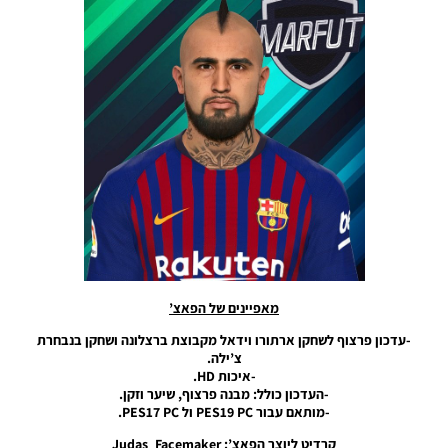
Neymar
Jr New
Look
2019
Noam_r
19/05/2019
20:47
PES19 PC /
חבילה
פרצופים –
International
Facepack
Noam_r
10/05/2019
12:22
מאפיינים של הפאצ’
PES19/17
PC /
-עדכון פרצוף לשחקן ארתורו וידאל מקבוצת ברצלונה ושחקן בנבחרת
עדכון
צ’ילה.
פרצוף
-איכות HD.
לשחקן
-העדכון כולל: מבנה פרצוף, שיער וזקן.
סמואל
-מותאם עבור PES19 PC ול PES17 PC.
אומטיטי –
קרדיט ליוצר הפאצ’: Judas_Facemaker
Samuel