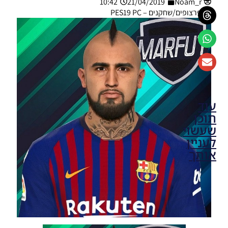
10:42
21/04/2019
Noam_r
פרצופים/שחקנים – PES19 PC
עוד
תוכן
שעשוי
לעניין
אותך
PES19 PC
/ עדכון
פרצוף
ולוק חדש
עבור
ניימאר –