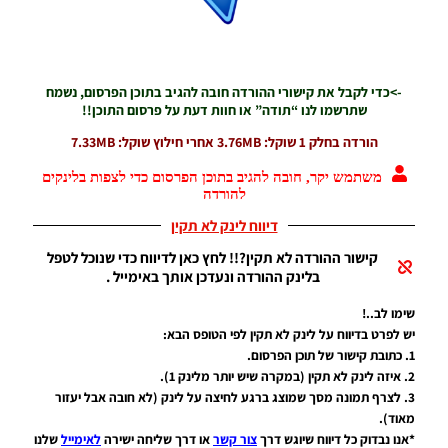
2500+
פרצופים –
(Mega
Facepack
( +2500
->כדי לקבל את קישורי ההורדה חובה להגיב בתוכן הפרסום, נשמח
Faces
שתרשמו לנו “תודה” או חוות דעת על פרסום התוכן!!
Noam_r
16/03/2019
הורדה בחלק 1 שוקל: 3.76MB אחרי חילוץ שוקל: 7.33MB
09:33
משתמש יקר, חובה להגיב בתוכן הפרסום כדי לצפות בלינקים
PES19 PC
להורדה
/ חבילה
דיווח לינק לא תקין
פרצופים
עבור
קישור ההורדה לא תקין?!! לחץ כאן לדיווח כדי שנוכל לטפל
אדריאן
בלינק ההורדה ונעדכן אותך באימייל .
סילבה,
ססק
שימו לב..!
פברגאס
יש לפרט בדיווח על לינק לא תקין לפי הטופס הבא:
וקינגסלי
קומאן –
1. כתובת קישור של תוכן הפרסום.
Adrien
2. איזה לינק לא תקין (במקרה שיש יותר מלינק 1).
Silva,
3. לצרף תמונה מסך שמוצג ברגע לחיצה על לינק (לא חובה אבל יעזור
Fàbregas
מאוד).
And
*אנו נבדוק כל דיווח שיוגש דרך
צור קשר
או דרך שליחה ישירה
לאימייל
שלנו
Coman