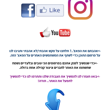
אומטיטי –
Umtiti
Face
Noam_r
17/04/2019
07:59
PES19 PC /
סופר ליגה
ארגנטינאית
פרצופים
->אהבתם את הפאצ’..? תלחצו על מקש אהבתי/לא אהבתי ותגיבו לנו
גרסה 1.0 –
על פרסום התוכן כדי לשתף את המשתמשים האחרים על הפאצ’ הזה.
0.SUPER
LIGA
->כדי שנמשיך לפנק אתכם בפרסומים הכי טובים ובלעדיים נשמח
ARGENTINA
שתשתפו את האתר לחברים וניצור קהילה אחת גדולה.
FACE PACK
V1
->בואו תעזרו לנו להמשיך את העבודה שלנו ותתרמו לנו כדי להמשיך
לתפעל את האתר.. תודה!
Noam_r
30/03/2019
14:55
PES19 PC
/ חבילה
עדכון של