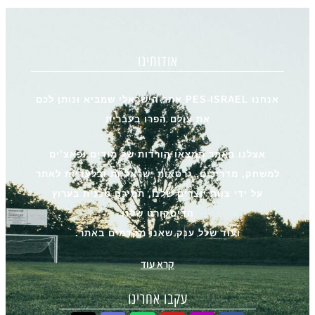
אודותינו
אנחנו PES-ISRAEL אתר הישראלי שמביא ונותן לכם
את עולם הפרו בעברית
אצלנו באתר תמצאו הורדות של מודים ופאצ’ים
למשחק, מדריכים, גרסאות ישראליות ובלעדיות לאתר
על ידי צוות יוצרים שלנו, תמיכה טכנית בערוץ
הדיסקורט שלנו
ועוד שלל ענק שאנו מקדמים באתר.
קרא עוד
עקבו אחרינו