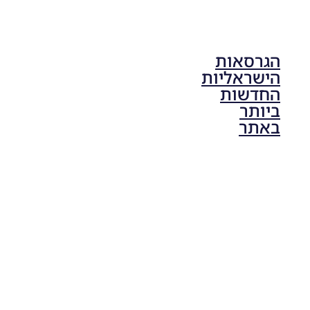
הגרסאות
הישראליות
החדשות
ביותר
באתר
PES21 PC
/ גרסה
תיקון ליגת
ONE
ZERO
עונה חורף
2024
גרסה 1.0
– PATCH
LEAGUE
ONE
ZERO