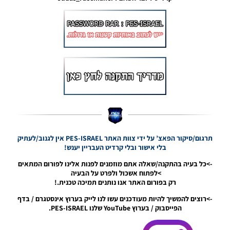
Umtiti
Face
Noam_r
22/04/2019
09:00
PES19 PC
/ מגה
עדכון של
1000
פרצופים –
Mega
FacePack
1000
תרגום/סיקור הפאצ’ על ידי צוות האתר PES-ISRAEL אין לגנוב/לעתיק
Faces
בלי אישור ובלי קרדיט העבריין יענש!
Noam_r
17/04/2019
->כל בעיה בהתקנה/שאלה אתם מוזמנים לפנות אלינו לפורום המתאים
09:01
>לפתוח אשכול ולפרט על הבעיה
רק בפורום האתר אנו נותנים תמיכה טכנית.!
PES19 PC
->רוצים להמשיך להיות מעודכנים עשו לנו לייק בערוץ אינסטגרם / בדף
/ עדכון
הפייסבוק / בערוץ YouTube שלנו PES-ISRAEL.
פרצוף
לשחקן
סמואל