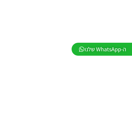
VERSION
1.1
Noam_r
01/06/2026
09:43
PES21 PC
/ ממסד
נתונים ליגת
ה-WhatsApp שלנו
WINNER
עונה חורף
2026 גרסה
1.1 –
DATABASE
LEAGUE
WINNER
SEASON
Winter
2026
VERSION
1.1
Noam_r
01/06/2026
09:43