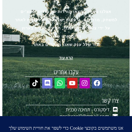
אצלנו באתר תמצאו הורדות של מודים ופאצ’ים
למשחק, מדריכים, גרסאות ישראליות ובלעדיות לאתר
על ידי צוות יוצרים שלנו, תמיכה טכנית בערוץ
הדיסקורט שלנו
ועוד שלל ענק שאנו מקדמים באתר.
קרא עוד
עקבו אחרינו
צרו קשר
דיסקורט - תמיכה טכנית
pesisrael0@gmail.com
יצירת קשר ב-WhatsApp
הערוץ שלנו ב-WhatsApp