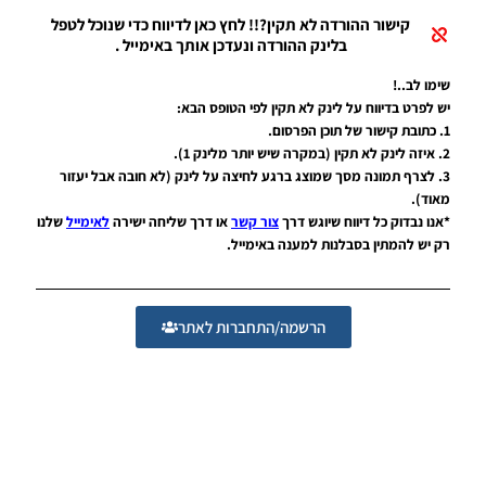
08:28
קישור ההורדה לא תקין?!! לחץ כאן לדיווח כדי שנוכל לטפל
בלינק ההורדה ונעדכן אותך באימייל .
PES19 PC
/ חבילה
שימו לב..!
של שרת
יש לפרט בדיווח על לינק לא תקין לפי הטופס הבא:
כדורים
גרסה 11.0
1. כתובת קישור של תוכן הפרסום.
– Ball-
2. איזה לינק לא תקין (במקרה שיש יותר מלינק 1).
Server
3. לצרף תמונה מסך שמוצג ברגע לחיצה על לינק (לא חובה אבל יעזור
Pack
מאוד).
Volume
*אנו נבדוק כל דיווח שיוגש דרך
צור קשר
או דרך שליחה ישירה
לאימייל
שלנו
11 AIO
רק יש להמתין בסבלנות למענה באימייל.
Noam_r
21/04/2019
10:14
הרשמה/התחברות לאתר
PES19 PC
/ חבילה
נעליים
אדידס –
Adidas
Viruoso
Pack
Noam_r