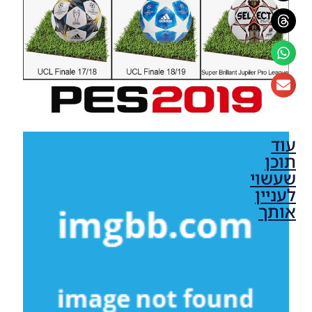
עוד
תוכן
שעשוי
לעניין
אותך
PES19 PC
/
Ballpack
Classic
V1 AIO &
Updated