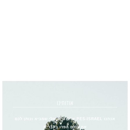
אודותינו
אנחנו PES-ISRAEL אתר הישראלי שמביא ונותן לכם
את עולם הפרו בעברית