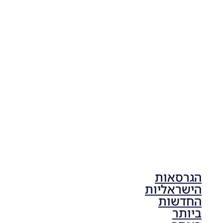
PES21
PC/ SP
Football
Life 2026
V1.00
Noam_r
17/10/2025
17:41
הגרסאות
הישראליות
החדשות
ביותר