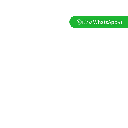
עונה חורף
2026 גרסה
1.1 –
DATABASE
ה-WhatsApp שלנו
LEAGUE
WINNER
SEASON
Winter
2026
VERSION
1.1
Noam_r
01/06/2026
09:43
EFootball
26 PC/
Patch
EPatch
2026
V36.0
Noam_r
13/12/2025
12:17