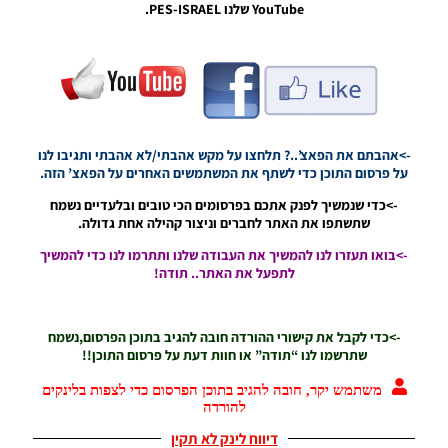
YouTube שלנו PES-ISRAEL.
PES19 PC
/ כדור
עבור
הליגה
האירופית
2019 –
Ball
->אהבתם את הפאצ’..? תלחצו על מקש אהבתי/לא אהבתי ותגיבו לנו
Europa
על פרסום התוכן כדי לשתף את המשתמשים האחרים על הפאצ’ הזה.
League
2019
->כדי שנמשיך לפנק אתכם בפרסומים הכי טובים ובלעדיים נשמח
שתשתפו את האתר לחברים וניצור קהילה אחת גדולה.
Noam_r
18/05/2019
08:03
->בואו תעזרו לנו להמשיך את העבודה שלנו ותתרמו לנו כדי להמשיך
לתפעל את האתר.. תודה!
PES19 PC /
חבילה
חסויות/פרסומות
->כדי לקבל את קישורי ההורדה חובה להגיב בתוכן הפרסום,נשמח
עונה 2018/19 –
שתרשמו לנו “תודה” או חוות דעת על פרסום התוכן!!
EVO Adboards
Pack AIO
משתמש יקר, חובה להגיב בתוכן הפרסום כדי לצפות בלינקים
2018/19
להורדה
Noam_r
דיווח לינק לא תקין
23/04/2019