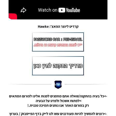
PES19 PC
/ חבילה
נעליים
גרסה 4.0
עונה
קרדיט ליוצר הפאצ’: Hawke
2019/20
– Boots
Pack V4
AIO
Season
2019/20
Noam_r
25/05/2019
09:08
PES19 PC /
לוח חילופים
לשופט –
Substitution
Board Pack
->כל בעיה בהתקנה/שאלה אתם מוזמנים לפנות אלינו לפורום המתאים
AIO
>לפתוח אשכול ולפרט על הבעיה
רק בפורום האתר אנו נותנים תמיכה טכנית.!
Noam_r
20/05/2019
->רוצים להמשיך להיות מעודכנים עשו לנו לייק בדף הפייסבוק / בערוץ
19:29