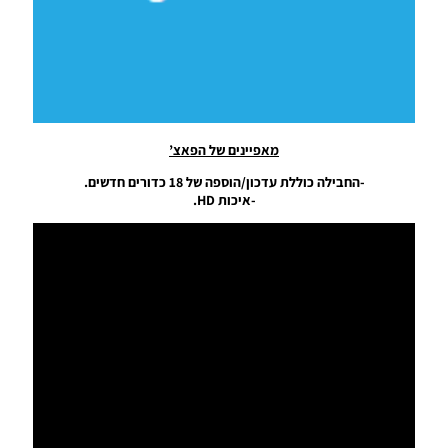
Noam_r
17/08/2019
10:01
PES19 PC
/ חבילה
מנהרות
אצטדיון –
מאפיינים של הפאצ’
Stadium
Tunnels
-החבילה כוללת עדכון/הוספה של 18 כדורים חדשים.
Pack
-איכות HD.
Noam_r
01/06/2019
14:12
PES19 PC
/ New
Adboards
R2 For
Smoke
Patch 19
Noam_r
26/05/2019
20:04