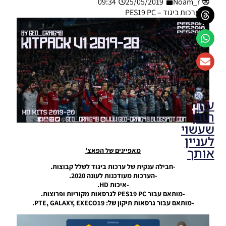
09:34
25/05/2019
Noam_r
ערכות ביגוד – PES19 PC
עוד
תוכן
שעשוי
לעניין
אותך
מאפיינים של הפאצ’
-חבילה ענקית של ערכות ביגוד לשלל קבוצות.
PES19 PC
-הערכות מעודכנות לעונה 2020.
/ חבילה
-איכות HD.
ערכות
-מותאם עבור PES19 PC לגרסאות מקוריות ופרוצות.
ביגוד עונה
-מותאם עבור גרסאות תיקון של: PTE, GALAXY, EXECO19.
2019/20
גרסה 13 –