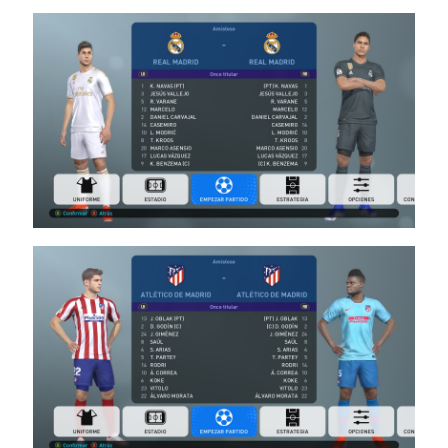
08/07/2019
21:58
PES19 PC
/ חבילה
ערכות
ביגוד עונה
2019/20
גרסה 7 –
Kit
Server
Season
2019/20
V7
Noam_r
06/07/2019
21:47
PES19 PC
/ PTE
Patch
2019
Kitserver
1.0