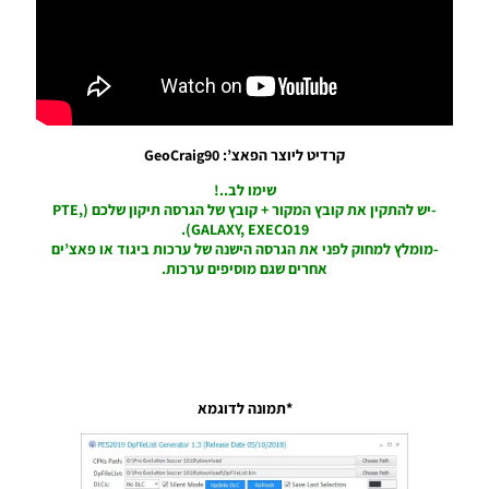
PES19
PC/PS4 /
סט ערכות
ביגוד עבור
יובנטוס
לעונה
קרדיט ליוצר הפאצ’: GeoCraig90
2019/20 –
Juventus
שימו לב..!
Kit Pack
-יש להתקין את קובץ המקור + קובץ של הגרסה תיקון שלכם (PTE,
Season
GALAXY, EXECO19).
2019/20
-מומלץ למחוק לפני את הגרסה הישנה של ערכות ביגוד או פאצ’ים
Noam_r
אחרים שגם מוסיפים ערכות.
04/05/2019
10:43
PES19 PC
/ חבילה
ערכות
לקופה
*תמונה לדוגמא
אמריקה
ברזיל
2019
גרסה 1.0