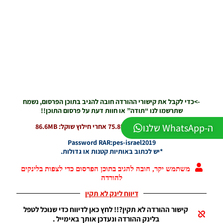
WINNER
עונה חורף
2026
גרסה 1.1
– PATCH
LEAGUE
WINNER
->כדי לקבל את קישורי ההורדה חובה להגיב בתוכן הפרסום, נשמח
SEASON
שתרשמו לנו “תודה” או חוות דעת על פרסום התוכן!!
Winter
2026
הורדה בחלק 1 שוקל: 75.8MB אחרי חילוץ שוקל: 86.6MB
VERSION
Password RAR:pes-israel2019
1.1
*יש לכתוב באותיות קטנות או גדולות.
Noam_r
01/06/2026
ה-WhatsApp שלנו
משתמש יקר, חובה להגיב בתוכן הפרסום כדי לצפות בלינקים
09:43
להורדה
PES21 PC
דיווח לינק לא תקין
/ ממסד
נתונים ליגת
קישור ההורדה לא תקין?!! לחץ כאן לדיווח כדי שנוכל לטפל
WINNER
בלינק ההורדה ונעדכן אותך באימייל .
עונה חורף
2026 גרסה
שימו לב..!
1.1 –
יש לפרט בדיווח על לינק לא תקין לפי הטופס הבא:
DATABASE
1. כתובת קישור של תוכן הפרסום.