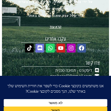
על ידי צוות יוצרים שלנו, תמיכה טכנית בערוץ
הדיסקורט שלנו
ועוד שלל ענק שאנו מקדמים באתר.
קרא עוד
עקבו אחרינו
צרו קשר
דיסקורט - תמיכה טכנית
pesisrael0@gmail.com
יצירת קשר ב-WhatsApp
הערוץ שלנו ב-WhatsApp
0
₪
0.00
© 2016-2026 כל הזכויות שמורות ל- PES-ISRAEL.co.il