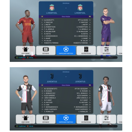
/ חבילה
ערכות
ביגוד עונה
2019/20
גרסה 8 –
Kit
Server
Season
2019/20
V8
Noam_r
10/07/2019
22:47
PES19 PC
/ ערכות
ביגוד עונה
2019/20
גרסה 1.0
– Big
Teams
Kits Pack
V1.0
Noam_r