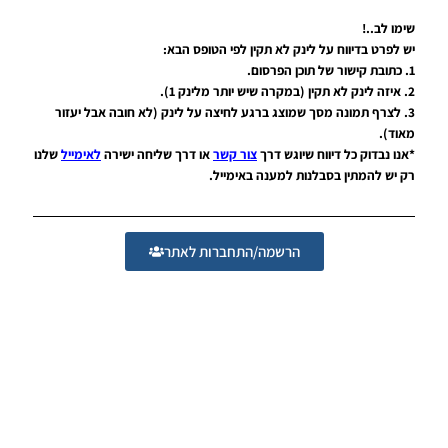
LEAGUE
2. איזה לינק לא תקין (במקרה שיש יותר מלינק 1).
WINNER
3. לצרף תמונה מסך שמוצג ברגע לחיצה על לינק (לא חובה אבל יעזור
SEASON
Winter
מאוד).
2026
*אנו נבדוק כל דיווח שיוגש דרך
צור קשר
או דרך שליחה ישירה
לאימייל
שלנו
VERSION
רק יש להמתין בסבלנות למענה באימייל.
1.1
Noam_r
01/06/2026
09:43
הרשמה/התחברות לאתר
EFootball
26 PC/
Patch
EPatch
2026
V36.0
Noam_r
13/12/2025
12:17
Efootball
26 PC/
Patch
EvoMod