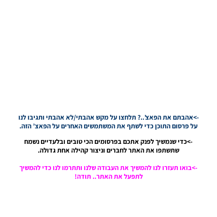
PES21 PC
/ גרסה
מודים
ליגת
Winner
עונה 2026
גרסה 1.0
– Version
Mod
League
Winner
Season
->אהבתם את הפאצ’..? תלחצו על מקש אהבתי/לא אהבתי ותגיבו לנו
2026
על פרסום התוכן כדי לשתף את המשתמשים האחרים על הפאצ’ הזה.
Version
->כדי שנמשיך לפנק אתכם בפרסומים הכי טובים ובלעדיים נשמח
1.0
שתשתפו את האתר לחברים וניצור קהילה אחת גדולה.
Noam_r
23/07/2026
->בואו תעזרו לנו להמשיך את העבודה שלנו ותתרמו לנו כדי להמשיך
09:48
לתפעל את האתר.. תודה!
PES21
PS4/PS5
/ גרסה
תיקון ליגת