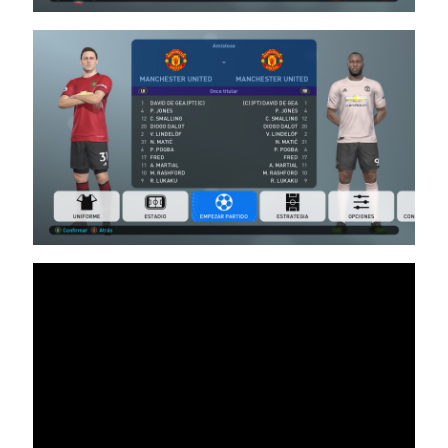
Noam_r
21/06/2019
19:40
PES19 PC / KIT
PACK NEW FOR
PESMULTIVERSE
V5 AIO
Noam_r
14/05/2019
19:54
PES19 PC
/ חבילה
ערכות
חדשה עונה
2019/2020
– Kitpack
New
Season
2019/2020
AIO
Noam_r
12/05/2019
20:29