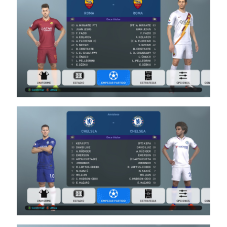
Kit
Server
Season
2019/20
V13
Noam_r
13/08/2019
20:55
PES19 PC
/ חבילה
ערכות
ביגוד עונה
2019/20
גרסה 9 –
Kit
Server
Season
2019/20
V9
Noam_r
14/07/2019
19:51
PES19 PC