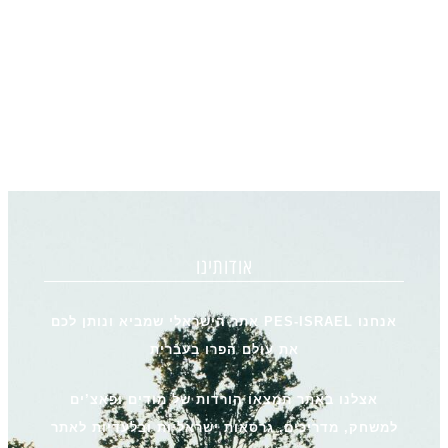
אודותינו
אנחנו PES-ISRAEL אתר הישראלי שמביא ונותן לכם
את עולם הפרו בעברית
אצלנו באתר תמצאו הורדות של מודים ופאצ’ים
למשחק, מדריכים, גרסאות ישראליות ובלעדיות לאתר