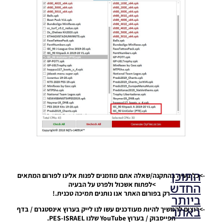
– Copa
America
Brasil
2019 Kit
Pack V1.0
Noam_r
18/04/2019
08:13
התוכן
->כל בעיה בהתקנה/שאלה אתם מוזמנים לפנות אלינו לפורום המתאים
החדש
>לפתוח אשכול ולפרט על הבעיה
רק בפורום האתר אנו נותנים תמיכה טכנית.!
ביותר
באתר
->רוצים להמשיך להיות מעודכנים עשו לנו לייק בערוץ אינסטגרם / בדף
הפייסבוק / בערוץ YouTube שלנו PES-ISRAEL.