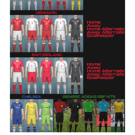
08/07/2019
21:58
PES19 PC
/ חבילה
ערכות
ביגוד עונה
2019/20
גרסה 7 –
Kit
Server
Season
2019/20
V7
Noam_r
06/07/2019
21:47
PES19 PC
/ PTE
Patch
2019
Kitserver
1.0