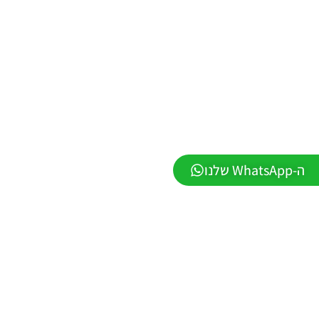
2026
גרסה 1.1
– PATCH
LEAGUE
WINNER
SEASON
Winter
2026
VERSION
1.1
Noam_r
01/06/2026
09:43
ה-WhatsApp שלנו
PES21 PC
/ ממסד
נתונים ליגת
WINNER
עונה חורף
2026 גרסה
1.1 –
DATABASE
LEAGUE
WINNER