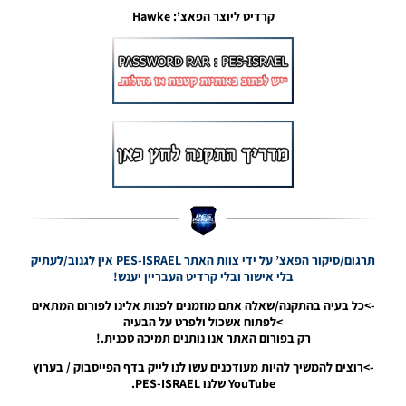
Noam_r
קרדיט ליוצר הפאצ’: Hawke
21/06/2019
19:40
PES19 PC
/ חבילה
ערכות
ביגוד
גרסה 1.0
לעונה
2020 –
Kit Pack
V1
Season
2020
Noam_r
תרגום/סיקור הפאצ’ על ידי צוות האתר PES-ISRAEL אין לגנוב/לעתיק
25/05/2019
בלי אישור ובלי קרדיט העבריין יענש!
09:34
->כל בעיה בהתקנה/שאלה אתם מוזמנים לפנות אלינו לפורום המתאים
PES19 PC / KIT
>לפתוח אשכול ולפרט על הבעיה
PACK NEW FOR
רק בפורום האתר אנו נותנים תמיכה טכנית.!
PESMULTIVERSE
->רוצים להמשיך להיות מעודכנים עשו לנו לייק בדף הפייסבוק / בערוץ
V5 AIO
YouTube שלנו PES-ISRAEL.
Noam_r
14/05/2019