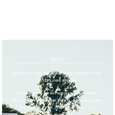
אודותינו
אנחנו PES-ISRAEL אתר הישראלי שמביא ונותן לכם
את עולם הפרו בעברית
אצלנו באתר תמצאו הורדות של מודים ופאצ’ים
למשחק, מדריכים, גרסאות ישראליות ובלעדיות לאתר
על ידי צוות יוצרים שלנו, תמיכה טכנית בערוץ
הדיסקורט שלנו