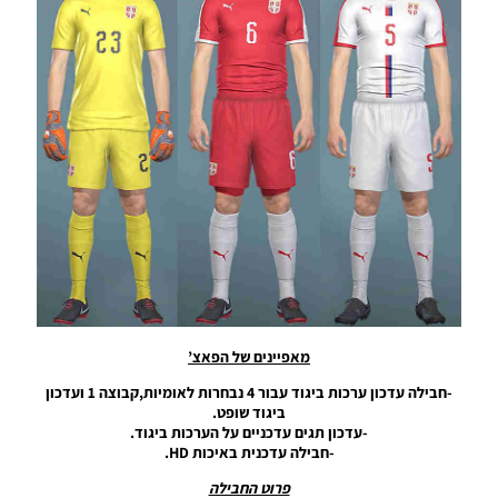
Kit
Server
Season
2019/20
V13
Noam_r
13/08/2019
20:55
PES19 PC
/ חבילה
ערכות
ביגוד עונה
2019/20
גרסה 9 –
Kit
Server
Season
מאפיינים של הפאצ’
2019/20
V9
-חבילה עדכון ערכות ביגוד עבור 4 נבחרות לאומיות,קבוצה 1 ועדכון
ביגוד שופט.
Noam_r
-עדכון תגים עדכניים על הערכות ביגוד.
14/07/2019
-חבילה עדכנית באיכות HD.
19:51
פרוט החבילה
PES19 PC