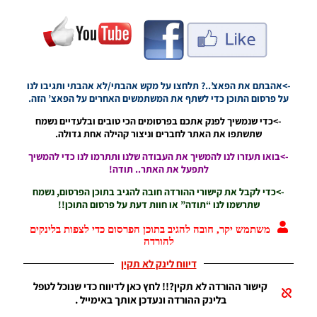
19:54
PES19 PC
/ חבילה
ערכות
חדשה עונה
->אהבתם את הפאצ’..? תלחצו על מקש אהבתי/לא אהבתי ותגיבו לנו
2019/2020
על פרסום התוכן כדי לשתף את המשתמשים האחרים על הפאצ’ הזה.
– Kitpack
New
->כדי שנמשיך לפנק אתכם בפרסומים הכי טובים ובלעדיים נשמח
Season
שתשתפו את האתר לחברים וניצור קהילה אחת גדולה.
2019/2020
AIO
->בואו תעזרו לנו להמשיך את העבודה שלנו ותתרמו לנו כדי להמשיך
לתפעל את האתר.. תודה!
Noam_r
12/05/2019
->כדי לקבל את קישורי ההורדה חובה להגיב בתוכן הפרסום, נשמח
20:29
שתרשמו לנו “תודה” או חוות דעת על פרסום התוכן!!
PES19
משתמש יקר, חובה להגיב בתוכן הפרסום כדי לצפות בלינקים
PC/PS4 /
להורדה
סט ערכות
ביגוד עבור
דיווח לינק לא תקין
יובנטוס
לעונה
קישור ההורדה לא תקין?!! לחץ כאן לדיווח כדי שנוכל לטפל
2019/20 –
בלינק ההורדה ונעדכן אותך באימייל .
Juventus