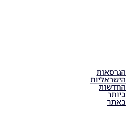
17:41
הגרסאות
הישראליות
החדשות
ביותר
באתר
PES21 PC
/ גרסה
תיקון ליגת
ONE