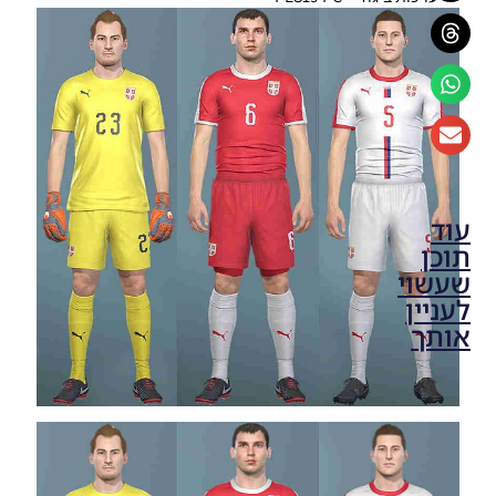
עוד
תוכן
שעשוי
לעניין
אותך
PES19 PC
/ חבילה
ערכות
ביגוד עונה
2019/20
גרסה 13 –