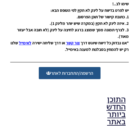
Kit Pack
שימו לב..!
Season
יש לפרט בדיווח על לינק לא תקין לפי הטופס הבא:
2019/20
1. כתובת קישור של תוכן הפרסום.
Noam_r
2. איזה לינק לא תקין (במקרה שיש יותר מלינק 1).
04/05/2019
3. לצרף תמונה מסך שמוצג ברגע לחיצה על לינק (לא חובה אבל יעזור
10:43
מאוד).
*אנו נבדוק כל דיווח שיוגש דרך
צור קשר
או דרך שליחה ישירה
לאימייל
שלנו
רק יש להמתין בסבלנות למענה באימייל.
הרשמה/התחברות לאתר
התוכן
החדש
ביותר
באתר