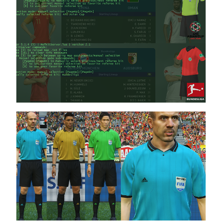
Noam_r
21/06/2019
19:40
PES19 PC
/ חבילה
ערכות
ביגוד
גרסה 1.0
לעונה
2020 –
Kit Pack
V1
Season
2020
Noam_r
25/05/2019
09:34
PES19 PC / KIT
PACK NEW FOR
PESMULTIVERSE
V5 AIO
Noam_r
14/05/2019