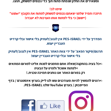
ומשאירים את החלון שנפתח פתוח תוך כדי נכנסים למשחק, תהנו.
PES21 PC
/ גרסה
שימו לב!
מודים
תיזכרו תמיד שלפני שאתם נכנסים למשחק לפתוח את הקובץ “sider”
ליגת
(יישום) כי בלי לפתוח אותו הערכות לא יעבדו!
Winner
עונה 2026
גרסה 1.0
– Version
Mod
המדריך על ידי PES-ISRAEL אין לגנוב/לעתיק בלי אישור ובלי קרדיט
League
העבריין יענש.
Winner
Season
תרגום/סיקור הפאצ’ על ידי צוות האתר PES-ISRAEL אין לגנוב/לעתיק
2026
בלי אישור ובלי קרדיט העבריין יענש!
Version
1.0
->כל בעיה בהתקנה/שאלה אתם מוזמנים לפנות אלינו לפורום המתאים
>לפתוח אשכול ולפרט על הבעיה
Noam_r
רק בפורום האתר אנו נותנים תמיכה טכנית.!
23/07/2026
09:48
->רוצים להמשיך להיות מעודכנים עשו לנו לייק בערוץ אינסטגרם / בדף
הפייסבוק / בערוץ YouTube שלנו PES-ISRAEL.
PES21
PS4/PS5
/ גרסה
תיקון ליגת
WINNER
עונה חורף