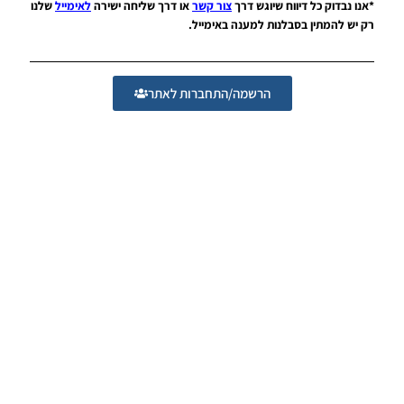
Noam_r
06/12/2025
הרשמה/התחברות לאתר
07:25
PES21 PC
/ ממסד
נתונים ליגת
WINNER
עונה קיץ
2025/26
גרסה 1.0 –
DATABASE
LEAGUE
WINNER
SEASON
SUMMER
2025/26
VERSION
1.0
Noam_r
01/12/2025
09:50
PES21
PS4/PS5