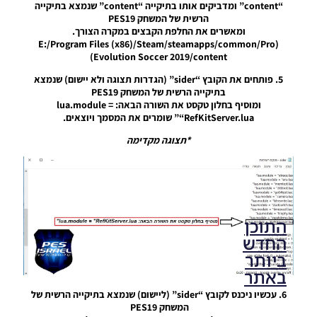
Kit Pack
“content” ומדביקים אותו בתיקייה “content” שנמצא בתיקייה
Season
הרשית של המשחק PES19
2019/20
ומאשרים את החלפת הקבצים במקרה הצורך.
(E:/Program Files (x86)/Steam/steamapps/common/Pro
Noam_r
Evolution Soccer 2019/content)
04/05/2019
10:43
5. פותחים את הקובץ “sider” (הגדרות תצוגה ולא יישום) שנמצא
בתיקייה הרשית של המשחק PES19
ומוסיף בחלון טקסט את השורה הבאה: lua.module =
“RefKitServer.lua” שומרים את המסמך ויוצאים.
*תצוגה מקדימה
התוכן
החדש
ביותר
באתר
6. עכשיו ניכנס לקובץ “sider” (ליישום) שנמצא בתיקייה הרשית של
המשחק PES19