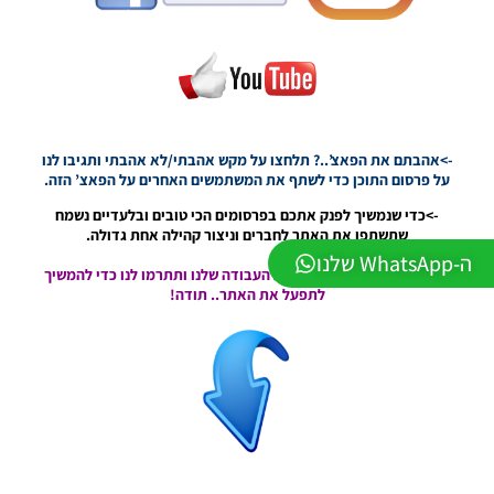
2026
גרסה 1.1
– PATCH
LEAGUE
WINNER
SEASON
Winter
2026
->אהבתם את הפאצ’..? תלחצו על מקש אהבתי/לא אהבתי ותגיבו לנו
VERSION
על פרסום התוכן כדי לשתף את המשתמשים האחרים על הפאצ’ הזה.
1.1
->כדי שנמשיך לפנק אתכם בפרסומים הכי טובים ובלעדיים נשמח
Noam_r
שתשתפו את האתר לחברים וניצור קהילה אחת גדולה.
01/06/2026
09:43
ה-WhatsApp שלנו
->בואו תעזרו לנו להמשיך את העבודה שלנו ותתרמו לנו כדי להמשיך
לתפעל את האתר.. תודה!
PES21 PC
/ ממסד
נתונים ליגת
WINNER
עונה חורף
2026 גרסה
1.1 –
DATABASE
LEAGUE
WINNER