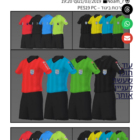
19:20
21/03/2019
Noam_r
ערכות ביגוד – PES19 PC
עוד
תוכן
שעשוי
לעניין
אותך
PES19 PC
/ חבילה
ערכות
ביגוד עונה
2019/20
גרסה 13 –