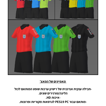
Kit
Server
Season
2019/20
V13
Noam_r
13/08/2019
20:55
PES19 PC
/ חבילה
ערכות
ביגוד עונה
2019/20
גרסה 9 –
Kit
Server
Season
2019/20
מאפיינים של הפאצ’
V9
-חבילה ענקית ועדכנית של רישיון ערכות שופט המותאם לכול
Noam_r
הליגה/טורנירים שונים.
14/07/2019
19:51
-איכות HD.
-מותאם עבור PES19 PC לגרסאות מקוריות ופרוצות.
PES19 PC