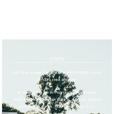
אודותינו
אנחנו PES-ISRAEL אתר הישראלי שמביא ונותן לכם
את עולם הפרו בעברית
אצלנו באתר תמצאו הורדות של מודים ופאצ’ים
למשחק, מדריכים, גרסאות ישראליות ובלעדיות לאתר
על ידי צוות יוצרים שלנו, תמיכה טכנית בערוץ
הדיסקורט שלנו