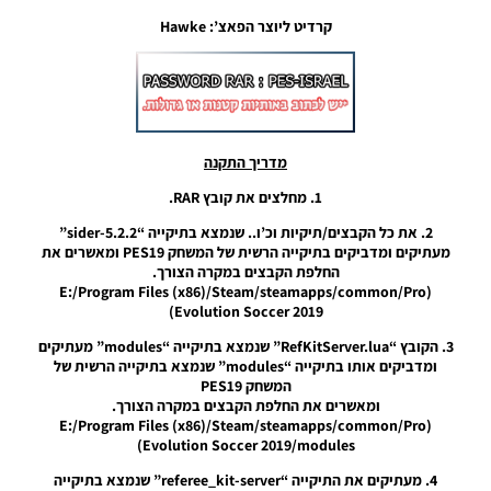
19:54
קרדיט ליוצר הפאצ’: Hawke
PES19 PC
/ חבילה
ערכות
חדשה עונה
2019/2020
– Kitpack
מדריך התקנה
New
Season
1. מחלצים את קובץ RAR.
2019/2020
2. את כל הקבצים/תיקיות וכ’ו.. שנמצא בתיקייה “sider-5.2.2”
AIO
מעתיקים ומדביקים בתיקייה הרשית של המשחק PES19 ומאשרים את
Noam_r
החלפת הקבצים במקרה הצורך.
12/05/2019
(E:/Program Files (x86)/Steam/steamapps/common/Pro
20:29
Evolution Soccer 2019)
PES19
3. הקובץ “RefKitServer.lua” שנמצא בתיקייה “modules” מעתיקים
PC/PS4 /
ומדביקים אותו בתיקייה “modules” שנמצא בתיקייה הרשית של
סט ערכות
המשחק PES19
ביגוד עבור
ומאשרים את החלפת הקבצים במקרה הצורך.
יובנטוס
(E:/Program Files (x86)/Steam/steamapps/common/Pro
לעונה
Evolution Soccer 2019/modules)
2019/20 –
Juventus
4. מעתיקים את התיקייה “referee_kit-server” שנמצא בתיקייה