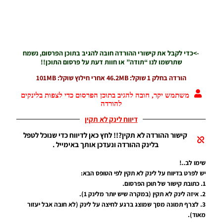
SEASON
Winter
->כדי לקבל את קישורי ההורדה חובה להגיב בתוכן הפרסום, נשמח
2026
שתרשמו לנו “תודה” או חוות דעת על פרסום התוכן!!
VERSION
1.1
הורדה בחלק 1 שוקל: 46.2MB אחרי חילוץ שוקל: 101MB
Noam_r
01/06/2026
משתמש יקר, חובה להגיב בתוכן הפרסום כדי לצפות בלינקים
09:43
להורדה
דיווח לינק לא תקין
EFootball
26 PC/
קישור ההורדה לא תקין?!! לחץ כאן לדיווח כדי שנוכל לטפל
Patch
בלינק ההורדה ונעדכן אותך באימייל .
EPatch
2026
שימו לב..!
V36.0
יש לפרט בדיווח על לינק לא תקין לפי הטופס הבא:
Noam_r
1. כתובת קישור של תוכן הפרסום.
13/12/2025
2. איזה לינק לא תקין (במקרה שיש יותר מלינק 1).
12:17
3. לצרף תמונה מסך שמוצג ברגע לחיצה על לינק (לא חובה אבל יעזור
Efootball
מאוד).
26 PC/
*אנו נבדוק כל דיווח שיוגש דרך
צור קשר
או דרך שליחה ישירה
לאימייל
שלנו
Patch
רק יש להמתין בסבלנות למענה באימייל.
EvoMod
5.2.0