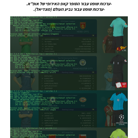
-ערכות שופט עבור הסופר קאפ האירופי של אופ”א.
08/07/2019
21:58
-ערכות שופט עבור גביע העולם (מונדיאל).
PES19 PC
/ חבילה
ערכות
ביגוד עונה
2019/20
גרסה 7 –
Kit
Server
Season
2019/20
V7
Noam_r
06/07/2019
21:47
PES19 PC
/ PTE
Patch
2019
Kitserver
1.0