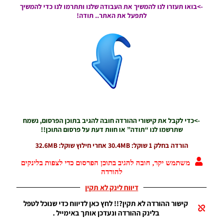
->בואו תעזרו לנו להמשיך את העבודה שלנו ותתרמו לנו כדי להמשיך
Noam_r
16/02/2019
לתפעל את האתר.. תודה!
11:47
PES19 PC
/ רקע
למסך
פתיחה של
ברצלונה
ואנדרה
סילבה –
Barcelona
And
->כדי לקבל את קישורי ההורדה חובה להגיב בתוכן הפרסום, נשמח
Andre
שתרשמו לנו “תודה” או חוות דעת על פרסום התוכן!!
Silva Start
Screen
הורדה בחלק 1 שוקל: 30.4MB אחרי חילוץ שוקל: 32.6MB
Noam_r
14/02/2019
משתמש יקר, חובה להגיב בתוכן הפרסום כדי לצפות בלינקים
20:19
להורדה
PES19
דיווח לינק לא תקין
PC /
קישור ההורדה לא תקין?!! לחץ כאן לדיווח כדי שנוכל לטפל
תפריט
בלינק ההורדה ונעדכן אותך באימייל .
גרפי עבור
מנג’ר