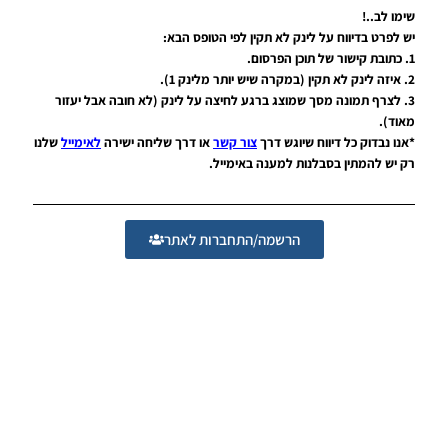
שימו לב..!
ליגה
לליגה
יש לפרט בדיווח על לינק לא תקין לפי הטופס הבא:
הגרמנית
1. כתובת קישור של תוכן הפרסום.
–
2. איזה לינק לא תקין (במקרה שיש יותר מלינק 1).
German
3. לצרף תמונה מסך שמוצג ברגע לחיצה על לינק (לא חובה אבל יעזור
ML
מאוד).
Graphics
*אנו נבדוק כל דיווח שיוגש דרך
צור קשר
או דרך שליחה ישירה
לאימייל
שלנו
רק יש להמתין בסבלנות למענה באימייל.
Noam_r
19/01/2019
10:08
הרשמה/התחברות לאתר
PES19
PC /
חבילה
רקעים
למסך
פתיחה
גרסה 4 –
Start
Screens
V4
Noam_r