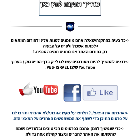
09:51
PES19 PC /
רקע למסך
פתיחה של
אצטדיון
גלורה בונג
->כל בעיה בהתקנה/שאלה אתם מוזמנים לפנות אלינו לפורום המתאים
קרנו –
>לפתוח אשכול ולפרט על הבעיה
Gelora
רק בפורום האתר אנו נותנים תמיכה טכנית.!
Bung
Karno Main
->רוצים להמשיך להיות מעודכנים עשו לנו לייק בדף הפייסבוק / בערוץ
Stadium
YouTube שלנו PES-ISRAEL.
Startscreen
Noam_r
21/03/2019
08:40
PES19 PC /
רקע למסך
->אהבתם את הפאצ’..? תלחצו על מקש אהבתי/לא אהבתי ותגיבו לנו
פתיחה של
על פרסום התוכן כדי לשתף את המשתמשים האחרים על הפאצ’ הזה.
קבוצה ריאל
מדריד – Real
->כדי שנמשיך לפנק אתכם בפרסומים הכי טובים ובלעדיים נשמח
Madrid
שתשתפו את האתר לחברים וניצור קהילה אחת גדולה.
Startscreens