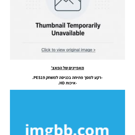
Noam_r
24/07/2019
20:04
PES19 PC
/ תפריט
גרפי עבור
Graphic
Menu
PES2020
–
PES2020
מאפיינים של הפאצ’
Noam_r
22/06/2019
-רקע למסך פתיחה בכניסה למשחק PES19.
09:02
-איכות HD.
PES19 PC /
רקע למסך
פתיחה של
StartScreen
PES2020 –
PES2020
Noam_r
17/06/2019