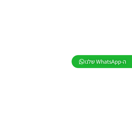
LEAGUE
WINNER
SEASON
Winter
2026
VERSION
1.1
Noam_r
01/06/2026
09:43
ה-WhatsApp שלנו
PES21 PC
/ ממסד
נתונים ליגת
WINNER
עונה חורף
2026 גרסה
1.1 –
DATABASE
LEAGUE
WINNER
SEASON
Winter
2026
VERSION