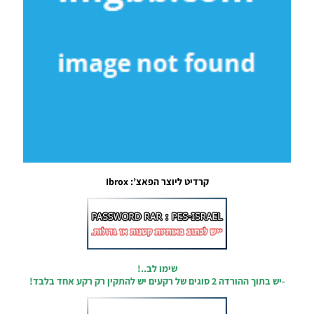
19:38
PES19 PC
/ תפריט
חדש
שחור כהה
– NEW
DARK
MENU
Noam_r
19/05/2019
20:25
PES19 PC
קרדיט ליוצר הפאצ’: Ibrox
/ מוד
גרפיקה
של פיפא
19 לפרו
19 – FIFA
19
Graphics
שימו לב..!
Mod For
-יש בתוך ההורדה 2 סוגים של רקעים יש להתקין רק רקע אחד בלבד!
PES 2019
Noam_r
22/04/2019