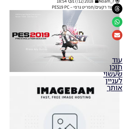
18:54
17/12/2018
Noam_r
מוד רקעים/תפריט גרפי – PES19 PC
עוד
תוכן
שעשוי
לעניין
אותך
PES19 PC
/ מיני
חבילה
רקעים
למסך
פתיחה