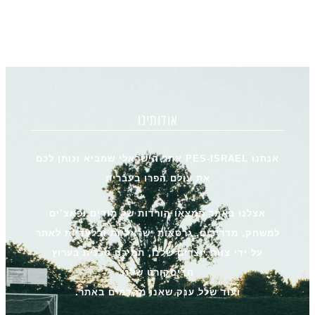
אודותינו
אנחנו PES-ISRAEL אתר הישראלי שמביא ונותן לכם
את עולם הפרו בעברית
אצלנו באתר תמצאו הורדות של מודים ופאצ’ים
למשחק, מדריכים, גרסאות ישראליות ובלעדיות לאתר
על ידי צוות יוצרים שלנו, תמיכה טכנית בערוץ
הדיסקורט שלנו
ועוד שלל ענק שאנו מקדמים באתר.