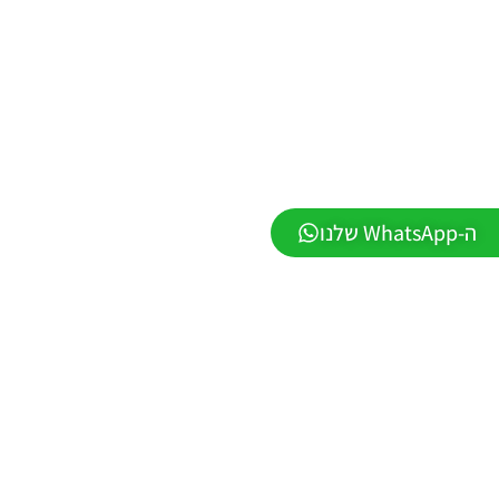
LEAGUE
WINNER
SEASON
Winter
2026
VERSION
1.1
Noam_r
01/06/2026
09:43
ה-WhatsApp שלנו
PES21 PC
/ ממסד
נתונים ליגת
WINNER
עונה חורף
2026 גרסה
1.1 –
DATABASE
LEAGUE
WINNER
SEASON
Winter
2026
VERSION