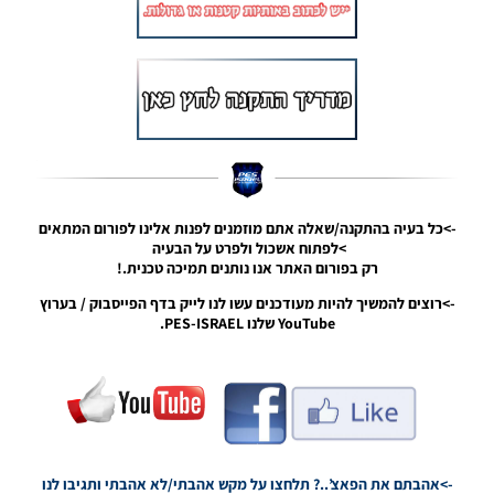
19:38
PES19 PC
/ תפריט
חדש
שחור כהה
– NEW
DARK
MENU
Noam_r
19/05/2019
20:25
->כל בעיה בהתקנה/שאלה אתם מוזמנים לפנות אלינו לפורום המתאים
>לפתוח אשכול ולפרט על הבעיה
PES19 PC
רק בפורום האתר אנו נותנים תמיכה טכנית.!
/ מוד
->רוצים להמשיך להיות מעודכנים עשו לנו לייק בדף הפייסבוק / בערוץ
גרפיקה
YouTube שלנו PES-ISRAEL.
של פיפא
19 לפרו
19 – FIFA
19
Graphics
Mod For
PES 2019
Noam_r
->אהבתם את הפאצ’..? תלחצו על מקש אהבתי/לא אהבתי ותגיבו לנו
22/04/2019