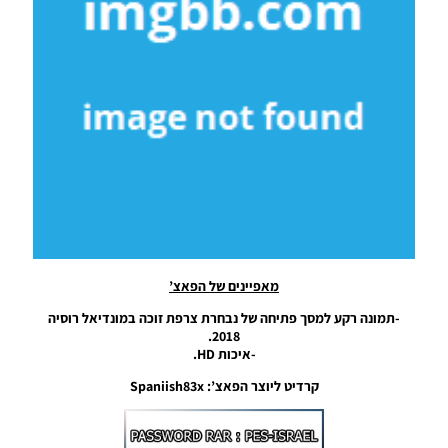
Noam_r
24/07/2019
20:04
PES19 PC
/ תפריט
גרפי עבור
Graphic
Menu
PES2020
–
PES2020
Noam_r
22/06/2019
09:02
מאפיינים של הפאצ’
PES19 PC /
-תמונה רקע למסך פתיחה של נבחרת צרפת זוכה במונדיאל רוסיה
רקע למסך
2018.
פתיחה של
-איכות HD.
StartScreen
PES2020 –
קרדיט ליוצר הפאצ’: Spaniish83x
PES2020
Noam_r
17/06/2019