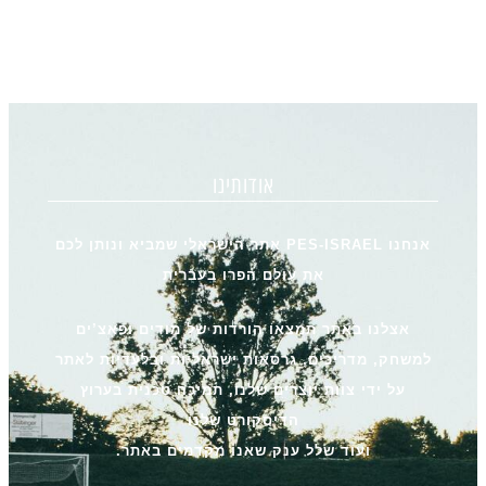
אודותינו
אנחנו PES-ISRAEL אתר הישראלי שמביא ונותן לכם
את עולם הפרו בעברית
אצלנו באתר תמצאו הורדות של מודים ופאצ’ים
למשחק, מדריכים, גרסאות ישראליות ובלעדיות לאתר
על ידי צוות יוצרים שלנו, תמיכה טכנית בערוץ
הדיסקורט שלנו
ועוד שלל ענק שאנו מקדמים באתר.