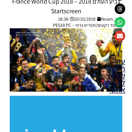
גביע העולם 2018 – France World Cup 2018
Startscreen
18:38
10/10/2018
Noam_r
מוד רקעים/תפריט גרפי – PES19 PC
עוד
תוכן
שעשוי
לעניין
אותך
PES19 PC
/ מיני
חבילה
רקעים
למסך
פתיחה