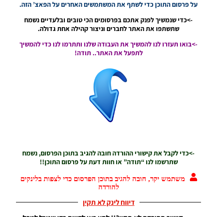
על פרסום התוכן כדי לשתף את המשתמשים האחרים על הפאצ’ הזה.
09:51
->כדי שנמשיך לפנק אתכם בפרסומים הכי טובים ובלעדיים נשמח
PES19 PC /
שתשתפו את האתר לחברים וניצור קהילה אחת גדולה.
רקע למסך
פתיחה של
->בואו תעזרו לנו להמשיך את העבודה שלנו ותתרמו לנו כדי להמשיך
אצטדיון
לתפעל את האתר.. תודה!
גלורה בונג
קרנו –
Gelora
Bung
Karno Main
Stadium
Startscreen
Noam_r
21/03/2019
08:40
->כדי לקבל את קישורי ההורדה חובה להגיב בתוכן הפרסום, נשמח
PES19 PC /
שתרשמו לנו “תודה” או חוות דעת על פרסום התוכן!!
רקע למסך
פתיחה של
משתמש יקר, חובה להגיב בתוכן הפרסום כדי לצפות בלינקים
קבוצה ריאל
להורדה
מדריד – Real
Madrid
דיווח לינק לא תקין
Startscreens