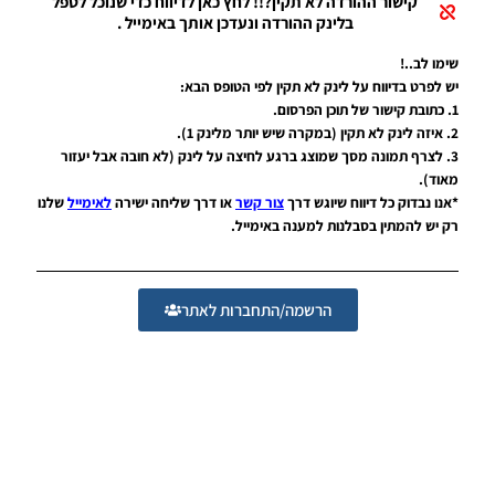
קישור ההורדה לא תקין?!! לחץ כאן לדיווח כדי שנוכל לטפל
Noam_r
בלינק ההורדה ונעדכן אותך באימייל .
16/02/2019
11:47
שימו לב..!
יש לפרט בדיווח על לינק לא תקין לפי הטופס הבא:
PES19 PC
1. כתובת קישור של תוכן הפרסום.
/ רקע
למסך
2. איזה לינק לא תקין (במקרה שיש יותר מלינק 1).
פתיחה של
3. לצרף תמונה מסך שמוצג ברגע לחיצה על לינק (לא חובה אבל יעזור
ברצלונה
מאוד).
ואנדרה
*אנו נבדוק כל דיווח שיוגש דרך
צור קשר
או דרך שליחה ישירה
לאימייל
שלנו
סילבה –
רק יש להמתין בסבלנות למענה באימייל.
Barcelona
And
Andre
Silva Start
Screen
הרשמה/התחברות לאתר
Noam_r
14/02/2019
20:19
PES19
PC /
תפריט
גרפי עבור
מנג’ר