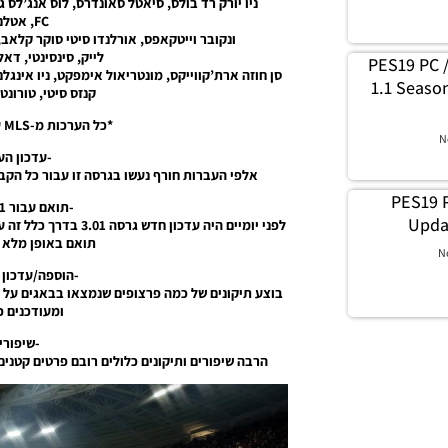
ניו יורק רד בולס, סיאטל סאונדרס, לוס אנג’לס גל
FC, אטלנטה יונייטד,
ונקובר וייטקאפס, אורלנדו סיטי סוקר קלאב, 
לייק, סינסינטי, דאל
PES19 PC /
סן חוזה ארת’קווייקס, מונטריאול אימפקט, ניו אינגלנד 
1.1 Season
קנזס סיטי, טורונט
*כל הערכות מ-MLS על ידי elements max.
N
-עדכון הע
אלפי העברות חורף נעשו בגרסה זו עבור כל הקבו
PES19 P
-תואם עבור DLC 3.01 החדש.
Upda
לפני יומיים היה עדכון
תואם באופן מלא 
N
-הוספה/עדכון 
בוצע תיקונים של כמה פרצופים שנמצאו בבאגים על י
ומעודכנים כ
-שיפורי
הרבה שיפורים ותיקונים כלולים רובם פרטים קטני