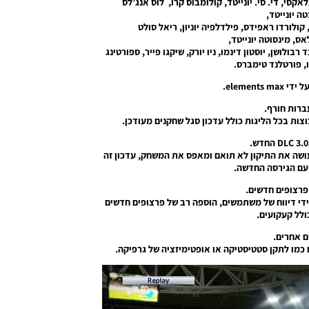
אקסי, די. סי. יונייטד, קולומבוס קרו, לוס אנג’לס
קולורדו ראפידס, פילדלפיה יוניון, ריאל סולט
אס, מינסוטה יונייטד,
רבולושן, יוסטון דינמו, ניו יורק, שיקגו פייר, ספורטינג
ו, פורטלנד טימברס.
ברות חורף.
צות בכל הליגות כולל עדכון סגל שחקנים מעודכן.
 חדש גרסה 3.01 בדרך כלל זה עושה את התיקון לא תואם ומאפס את המשחק, עדכון זה
עם הגירסה החדשה.
פרצופים חדשים.
די דיווח של משתמשים, הוספה רב של פרצופים חדשים
ולל קעקועים.
ם אחרים.
ם כמו לתקן סטטיסטיקה או אופטימיזציה של גרפיקה.