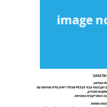
 של הפאצ’
הוספה הליגה האמריקאית MLS באופן מלא עם כל 24 הקבוצות עבור PES19 שכולל רישיון מלא ומורשת עם
חקנים מעודכן,
גה האמריקאית המזויפת.
צות נוספות.