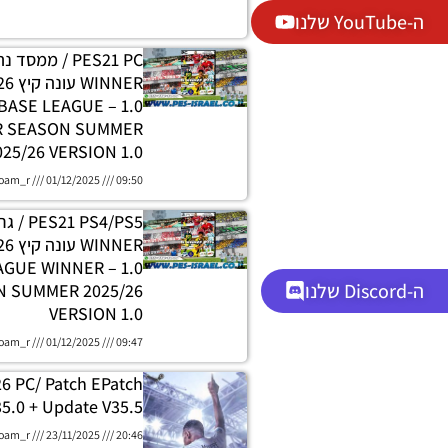
ה-YouTube שלנו
PES21 PC / ממסד
DATABASE LEAGUE
R SEASON SUMMER
025/26 VERSION 1.0
oam_r
01/12/2025
09:50
 PS4/PS5
H LEAGUE WINNER
ה-Discord שלנו
 SUMMER 2025/26
VERSION 1.0
oam_r
01/12/2025
09:47
26 PC/ Patch EPatch
5.0 + Update V35.5
oam_r
23/11/2025
20:46