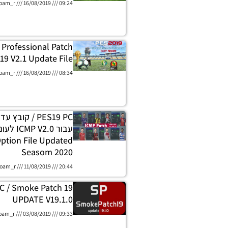
oam_r
16/08/2019
09:24
 Professional Patch
19 V2.1 Update File
oam_r
16/08/2019
08:34
ption File Updated
Seasom 2020
oam_r
11/08/2019
20:44
C / Smoke Patch 19
UPDATE V19.1.0
oam_r
03/08/2019
09:33