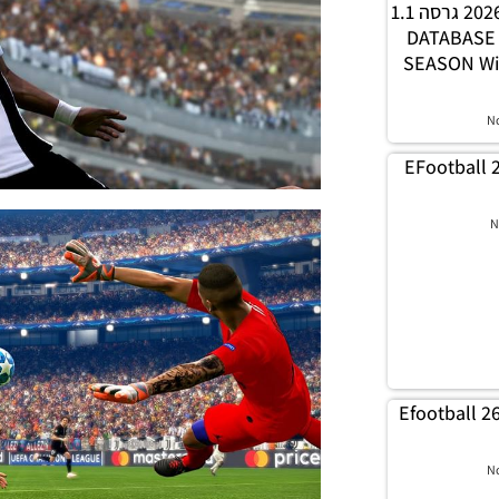
WINNER עונה חורף 2026 גרסה 1.1
– DATABAS
SEASON Wi
N
EFootball 
N
Efootball 2
N