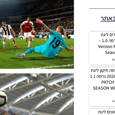
באתר
 מודים ליגת
Winner עונה 2026 גרסה 1.0 –
Version
Seas
N
PES21 / גרסה תיקון ליגת
WINNER עונה חורף 2026 גרסה 1.1
– PATC
SEASON Wi
N
 נתונים ליגת