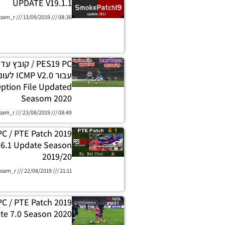
UPDATE V19.1.1
oam_r
13/09/2019
08:36
ption File Updated
Seasom 2020
oam_r
23/08/2019
08:49
C / PTE Patch 2019
l 6.1 Update Season
2019/20
oam_r
22/08/2019
21:11
C / PTE Patch 2019
te 7.0 Season 2020