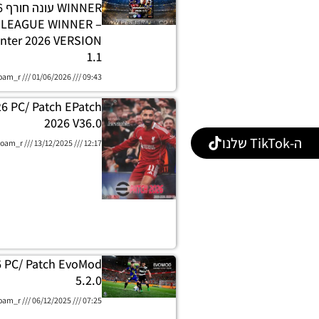
E LEAGUE WINNER
nter 2026 VERSION
1.1
oam_r
01/06/2026
09:43
26 PC/ Patch EPatch
2026 V36.0
ה-TikTok שלנו
oam_r
13/12/2025
12:17
6 PC/ Patch EvoMod
5.2.0
oam_r
06/12/2025
07:25