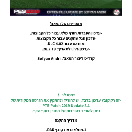
20/10/2019
Noam_r
21/10/2019
20:04
מאפיינים של הפאצ’
PES19 PC
-עדכון העברות חורף מלא עבור כל הקבוצות.
/ Smoke
-עדכון סגל שחקנים עבור כל הקבוצות.
Patch 19
-מותאם עבור DLC 4.02.
UPDATE
-עדכון Live לתאריך: 28.2.19.
V19.1.1
קרדיט ליוצר הפאצ’: Sofyan Andri
Noam_r
13/09/2019
08:36
PES19 PC
/ קובץ
עדכון
21.8.19
שימו לב..!
עבור
-זה רק קובץ עדכון בלבד, יש להוריד ולהתקין את הגרסה המקורית של
ICMP
PTE Patch 2019 Update 3.1
V2.0
ניתן להוריד בהורדות של התוכן בסוף הדף.
לעונה
מדריך התקנה
2020 –
ICMP
1.מחלצים את קובץ RAR.
V2.0