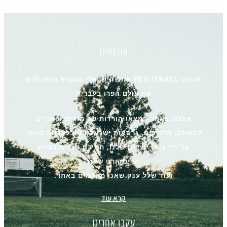
אודותינו
אנחנו PES-ISRAEL אתר הישראלי שמביא ונותן לכם
את עולם הפרו בעברית
אצלנו באתר תמצאו הורדות של מודים ופאצ’ים
למשחק, מדריכים, גרסאות ישראליות ובלעדיות לאתר
על ידי צוות יוצרים שלנו, תמיכה טכנית בערוץ
הדיסקורט שלנו
ועוד שלל ענק שאנו מקדמים באתר.
קרא עוד
עקבו אחרינו