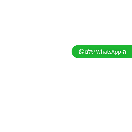
2026
VERSION
1.1
Noam_r
01/06/2026
09:43
PES21 PC
/ ממסד
ה-WhatsApp שלנו
נתונים ליגת
WINNER
עונה חורף
2026 גרסה
1.1 –
DATABASE
LEAGUE
WINNER
SEASON
Winter
2026
VERSION
1.1
Noam_r
01/06/2026
09:43