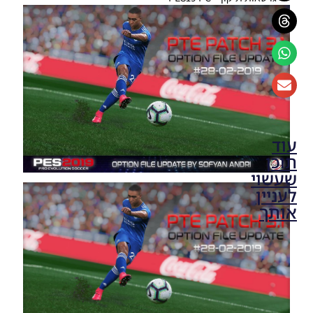
עוד
תוכן
שעשוי
לעניין
אותך
PES19 PC /
PTE Patch
2019 3.1
DLC 6.0
Option
File