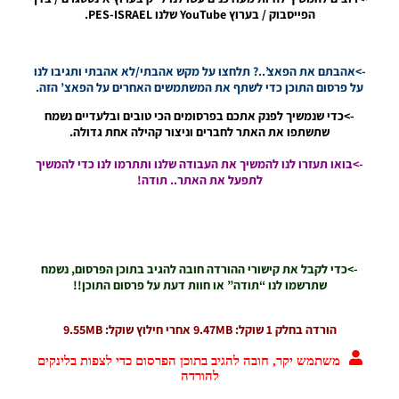
Patch
הפייסבוק / בערוץ YouTube שלנו PES-ISRAEL.
2019
Update
7.0
->אהבתם את הפאצ’..? תלחצו על מקש אהבתי/לא אהבתי ותגיבו לנו
Season
על פרסום התוכן כדי לשתף את המשתמשים האחרים על הפאצ’ הזה.
2020
Noam_r
->כדי שנמשיך לפנק אתכם בפרסומים הכי טובים ובלעדיים נשמח
16/08/2019
שתשתפו את האתר לחברים וניצור קהילה אחת גדולה.
09:24
->בואו תעזרו לנו להמשיך את העבודה שלנו ותתרמו לנו כדי להמשיך
PES19 PC /
לתפעל את האתר.. תודה!
Professional
Patch 2019
V2.1 Update
File
Noam_r
->כדי לקבל את קישורי ההורדה חובה להגיב בתוכן הפרסום, נשמח
16/08/2019
שתרשמו לנו “תודה” או חוות דעת על פרסום התוכן!!
08:34
PES19
הורדה בחלק 1 שוקל: 9.47MB אחרי חילוץ שוקל: 9.55MB
PC / קובץ
עדכון
משתמש יקר, חובה להגיב בתוכן הפרסום כדי לצפות בלינקים
8.8.19
להורדה
עבור