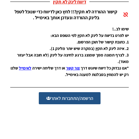
ICMP
דיווח לינק לא תקין
V2.0
קישור ההורדה לא תקין?!! לחץ כאן לדיווח כדי שנוכל לטפל
לעונה
בלינק ההורדה ונעדכן אותך באימייל .
2020 –
ICMP
שימו לב..!
V2.0
Option
יש לפרט בדיווח על לינק לא תקין לפי הטופס הבא:
File
1. כתובת קישור של תוכן הפרסום.
Updated
2. איזה לינק לא תקין (במקרה שיש יותר מלינק 1).
Seasom
3. לצרף תמונה מסך שמוצג ברגע לחיצה על לינק (לא חובה אבל יעזור
2020
מאוד).
Noam_r
*אנו נבדוק כל דיווח שיוגש דרך
צור קשר
או דרך שליחה ישירה
לאימייל
שלנו
רק יש להמתין בסבלנות למענה באימייל.
11/08/2019
20:44
PES19 PC
/ Smoke
הרשמה/התחברות לאתר
Patch 19
UPDATE
V19.1.0
Noam_r
03/08/2019
09:33