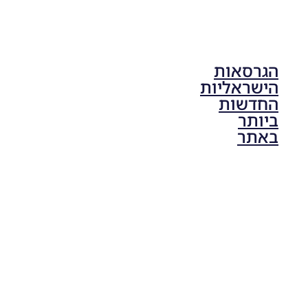
הגרסאות
הישראליות
החדשות
ביותר
באתר
PES21 PC
/ גרסה
תיקון ליגת
ONE
ZERO
עונה חורף
2024
גרסה 1.0
– PATCH
LEAGUE
ONE