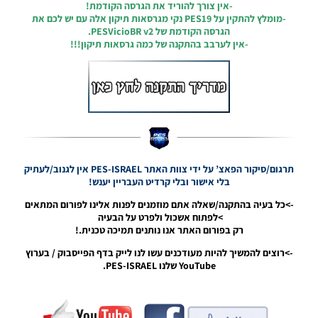
-אין צורך להוריד את הגרסה הקודמת!
Patch
-מומלץ להתקין על PES19 נקי מגרסאות תיקון אלה עם יש לכם את
2019
הגרסה הקודמת
של PESVicioBR v2.
Update
-אין לערבב בהתקנה של כמה גרסאות תיקון!!!
7.0
Season
2020
Noam_r
16/08/2019
09:24
PES19 PC /
Professional
Patch 2019
תרגום/סיקור הפאצ’ על ידי צוות האתר PES-ISRAEL אין לגנוב/לעתיק
V2.1 Update
בלי אישור ובלי קרדיט העבריין יענש!
File
->כל בעיה בהתקנה/שאלה אתם מוזמנים לפנות אלינו לפורום המתאים
Noam_r
>לפתוח אשכול ולפרט על הבעיה
16/08/2019
רק בפורום האתר אנו נותנים תמיכה טכנית.!
08:34
->רוצים להמשיך להיות מעודכנים עשו לנו לייק בדף הפייסבוק / בערוץ
PES19
YouTube שלנו PES-ISRAEL.
PC / קובץ
עדכון
8.8.19
עבור