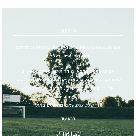
אודותינו
אנחנו PES-ISRAEL אתר הישראלי שמביא ונותן לכם
את עולם הפרו בעברית
אצלנו באתר תמצאו הורדות של מודים ופאצ’ים
למשחק, מדריכים, גרסאות ישראליות ובלעדיות לאתר
על ידי צוות יוצרים שלנו, תמיכה טכנית בערוץ
הדיסקורט שלנו
ועוד שלל ענק שאנו מקדמים באתר.
קרא עוד
עקבו אחרינו