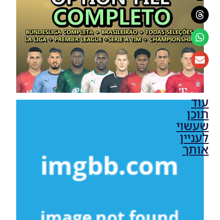
עוד
תוכן
שעשוי
לעניין
אותך
PES19 PC /
PTE Patch
2019 3.1
DLC 6.0
Option
File