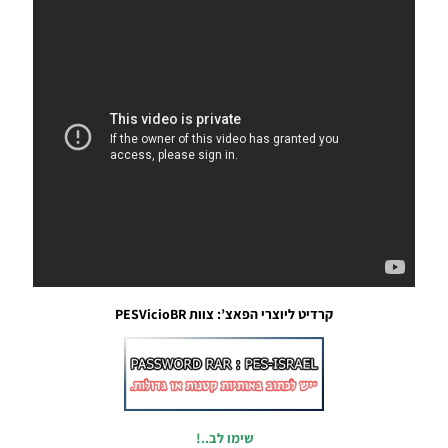
Option
File
Updated
Seasom
2020
Noam_r
23/08/2019
08:49
PES19 PC
/ PTE
Patch
2019
Unofficial
6.1
Update
Season
קרדיט ליוצרי הפאצ’: צוות PESVicioBR
2019/20
Noam_r
22/08/2019
21:11
PES19 PC
שימו לב..!
/ PTE