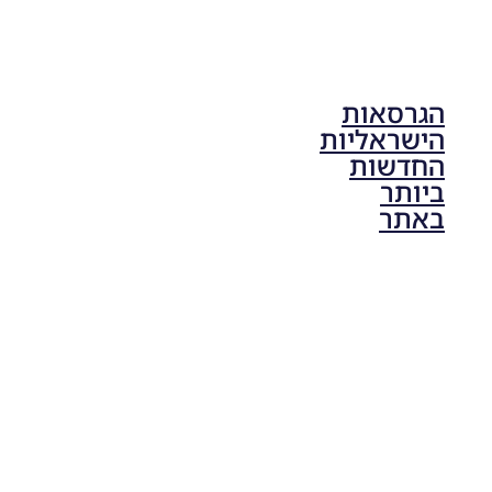
הגרסאות
הישראליות
החדשות
ביותר
באתר
PES21 PC
/ גרסה
תיקון ליגת
ONE
ZERO
עונה חורף
2024
גרסה 1.0
– PATCH
LEAGUE
ONE