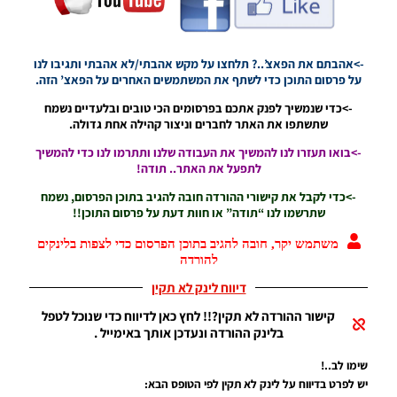
ICMP
V2.0
לעונה
2020 –
->אהבתם את הפאצ’..? תלחצו על מקש אהבתי/לא אהבתי ותגיבו לנו
ICMP
על פרסום התוכן כדי לשתף את המשתמשים האחרים על הפאצ’ הזה.
V2.0
Option
->כדי שנמשיך לפנק אתכם בפרסומים הכי טובים ובלעדיים נשמח
File
שתשתפו את האתר לחברים וניצור קהילה אחת גדולה.
Updated
Seasom
->בואו תעזרו לנו להמשיך את העבודה שלנו ותתרמו לנו כדי להמשיך
2020
לתפעל את האתר.. תודה!
Noam_r
->כדי לקבל את קישורי ההורדה חובה להגיב בתוכן הפרסום, נשמח
שתרשמו לנו “תודה” או חוות דעת על פרסום התוכן!!
11/08/2019
20:44
משתמש יקר, חובה להגיב בתוכן הפרסום כדי לצפות בלינקים
להורדה
PES19 PC
/ Smoke
דיווח לינק לא תקין
Patch 19
UPDATE
קישור ההורדה לא תקין?!! לחץ כאן לדיווח כדי שנוכל לטפל
V19.1.0
בלינק ההורדה ונעדכן אותך באימייל .
Noam_r
03/08/2019
שימו לב..!
09:33
יש לפרט בדיווח על לינק לא תקין לפי הטופס הבא: