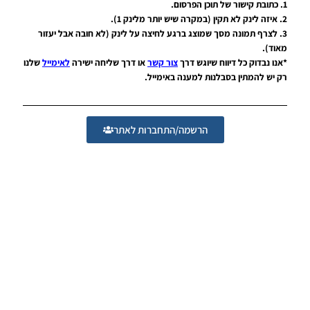
1. כתובת קישור של תוכן הפרסום.
PES19 PC
2. איזה לינק לא תקין (במקרה שיש יותר מלינק 1).
/ ICMP
3. לצרף תמונה מסך שמוצג ברגע לחיצה על לינק (לא חובה אבל יעזור
Patch 2.0
FIX 1.1
מאוד).
Season
*אנו נבדוק כל דיווח שיוגש דרך
צור קשר
או דרך שליחה ישירה
לאימייל
שלנו
2018/19 –
רק יש להמתין בסבלנות למענה באימייל.
Offline /
Online
Noam_r
26/07/2019
הרשמה/התחברות לאתר
13:15
PES19 PC
/ PTE
Patch
2019
Update
6.0
Season
2020
Noam_r
22/07/2019
23:51