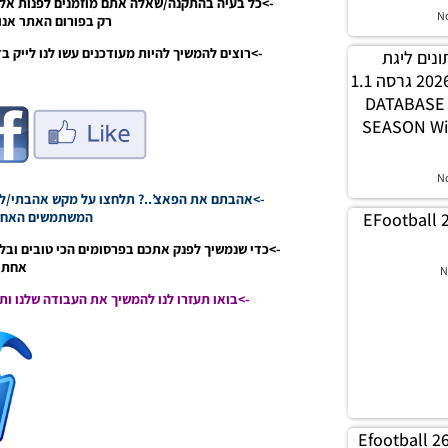
->כל בעיה בהתקנה/שאלה אתם מוזמנים לפנות אלי
N
רק בפורום האתר אנו 
->רוצים להמשיך להיות מעודכנים עשו לנו לייק בדף הפייסבוק / בער
 נתונים ליגת
WINNER עונה חורף 2026 גרסה 1.1
– DATABAS
SEASON Wi
N
->אהבתם את הפאצ’..? תלחצו על מקש אהבתי/לא 
EFootball 
המשתמשים האחרי
->כדי שנמשיך לפנק אתכם בפרסומים הכי טובים ובל
אחת ג
N
->בואו תעזרו לנו להמשיך את העבודה שלנו ו
Efootball 2