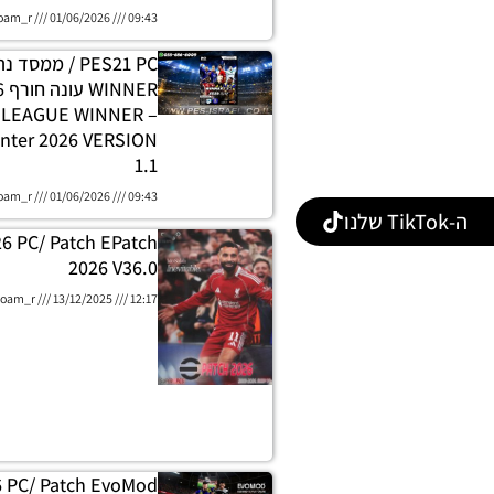
oam_r
01/06/2026
09:43
PES21 PC / ממסד
E LEAGUE WINNER
nter 2026 VERSION
1.1
oam_r
01/06/2026
09:43
ה-TikTok שלנו
26 PC/ Patch EPatch
2026 V36.0
oam_r
13/12/2025
12:17
6 PC/ Patch EvoMod