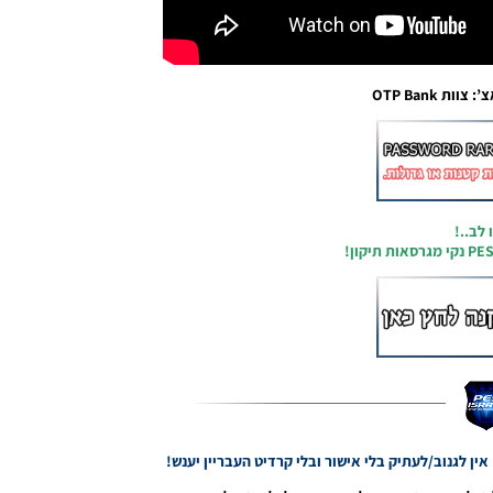
ות OTP Bank
 לב..!