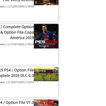
oam_r
21/07/2019
19:58
 / Complete Option
6 & Option File Copa
America 2019
oam_r
17/07/2019
19:35
9 PS4 / Option File
plete 2019 DLC 6.0
oam_r
15/07/2019
22:53
 / Option File V7.0