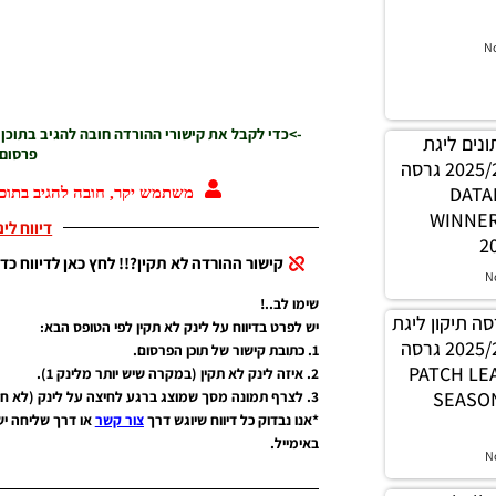
->כדי לקבל את קישורי ההורדה חובה להגיב בתוכן
N
פרסום 
משתמש יקר, חובה להגיב בתוכן
 נתונים ליגת
דיווח לי
WINNER עונה קיץ 2025/26 גרסה
קישור ההורדה לא תקין?!! לחץ כאן לדיווח כדי
1.0 – 
WINNE
שימו לב..!
יש לפרט בדיווח על לינק לא תקין לפי הטופס הבא:
2
1. כתובת קישור של תוכן הפרסום.
N
2. איזה לינק לא תקין (במקרה שיש יותר מלינק 1).
3. לצרף תמונה מסך שמוצג ברגע לחיצה על לינק (לא חובה אבל יעזור מאוד).
PES21 / גרסה תיקון ליגת
*אנו נבדוק כל דיווח שיוגש דרך
צור קשר
או דרך שליחה י
WINNER עונה קיץ 2025/26 גרסה
באימייל.
1.0 – PATC
SEASON
הרשמה/התחב
N