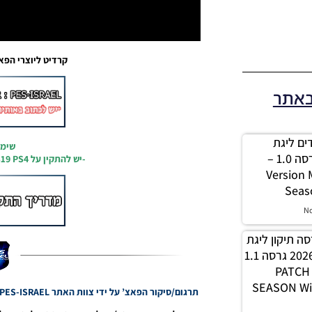
קרדיט ליוצרי הפאצ’: צו
באתר
 מודים ליגת
שימו
Winner עונה 2026 גרסה 1.0 –
-יש להתקין על PES19 PS4 נקי מגרסאות תיקון!
Version
Seas
N
PES21 / גרסה תיקון ליגת
WINNER עונה חורף 2026 גרסה 1.1
– PATC
SEASON Wi
תרגום/סיקור הפאצ’ על ידי צוות האתר PES-ISRAEL אין לגנוב/לעתיק בלי אישור ובלי קרדיט העבריין יענש!