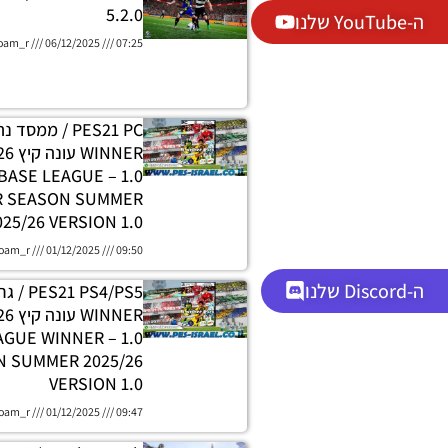
5.2.0
ה-YouTube שלנו
oam_r
06/12/2025
07:25
PES21 PC / ממסד
DATABASE LEAGUE
R SEASON SUMMER
025/26 VERSION 1.0
oam_r
01/12/2025
09:50
ה-Discord שלנו
 PS4/PS5
H LEAGUE WINNER
 SUMMER 2025/26
VERSION 1.0
oam_r
01/12/2025
09:47