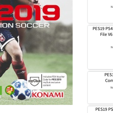
N
PES19 PS4
File V
N
PES1
Com
N
PES19 PS4