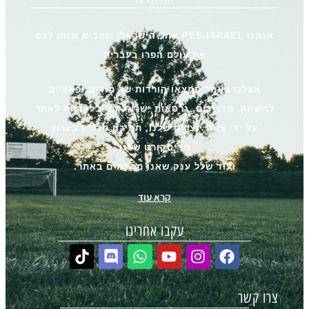
אנחנו PES-ISRAEL אתר הישראלי שמביא ונותן לכם
את עולם הפרו בעברית
אצלנו באתר תמצאו הורדות של מודים ופאצ’ים
למשחק, מדריכים, גרסאות ישראליות ובלעדיות לאתר
על ידי צוות יוצרים שלנו, תמיכה טכנית בערוץ
הדיסקורט שלנו
ועוד שלל ענק שאנו מקדמים באתר.
קרא עוד
עקבו אחרינו
צרו קשר