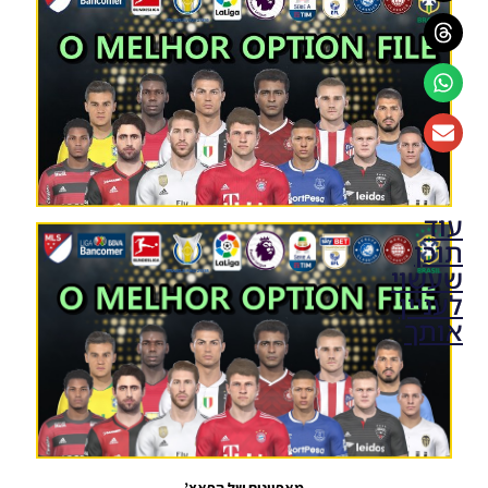
עוד
תוכן
שעשוי
לעניין
אותך
PES19 PS4
/ Option
File
Brasilerao
Update
20/07/2019
מאפיינים של הפאצ’