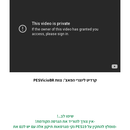
Noam_r
17/07/2019
19:35
PES19
PS4 /
Option
File
Complete
2019 DLC
6.0
Noam_r
15/07/2019
22:53
קרדיט ליוצרי הפאצ’: צוות PESVicioBR
PES19
PS4 /
Option
File V7.0
DLC 6.0
Season
2018/19
שימו לב..!
Noam_r
-אין צורך להוריד את הגרסה הקודמת!
08/06/2019
-מומלץ להתקין על PES19 נקי מגרסאות תיקון אלה עם יש לכם את
09:38