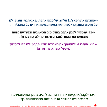
27/05/2019
20:46
PES19
PS4 / מיני
->אהבתם את הפאצ’..? תלחצו על מקש אהבתי/לא אהבתי ותגיבו לנו
חבילה
על פרסום התוכן כדי לשתף את המשתמשים האחרים על הפאצ’ הזה.
ערכות –
->כדי שנמשיך לפנק אתכם בפרסומים הכי טובים ובלעדיים נשמח
Mini
שתשתפו את האתר לחברים וניצור קהילה אחת גדולה.
Fantasy
Kit Pack
->בואו תעזרו לנו להמשיך את העבודה שלנו ותתרמו לנו כדי להמשיך
Noam_r
לתפעל את האתר.. תודה!
14/05/2019
20:20
PES19
PS4 / סט
ערכות
ביגוד עבור
יובנטוס
לעונה
2019/20 –
Juventus
->כדי לקבל את קישורי ההורדה חובה להגיב בתוכן הפרסום,נשמח
Kit Pack
שתרשמו לנו “תודה” או חוות דעת על פרסום התוכן!!
Season
2019/20