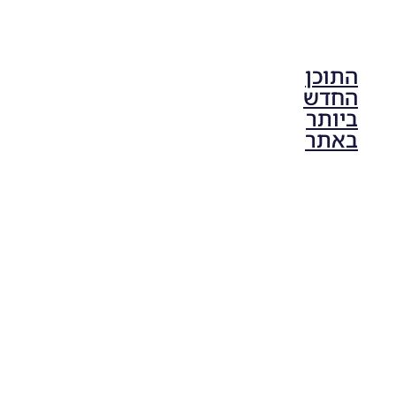
התוכן
החדש
ביותר
באתר
PES21 PC
/ גרסה
מודים
ליגת
Winner
עונה 2026
גרסה 1.0
– Version
Mod
League
Winner
Season
2026