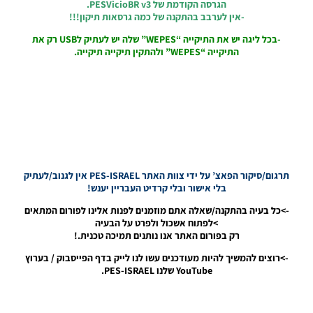
הגרסה הקודמת של PESVicioBR v3.
-אין לערבב בהתקנה של כמה גרסאות תיקון!!!
PES19
PS4/PC /
-בכל ליגה יש את התיקייה “WEPES” שלה יש לעתיק לUSB רק את
מיני
התיקייה “WEPES” ולהתקין תיקייה תיקייה.
חבילה
ערכות
גרסה 2.0
– Mini
Fantasy
Kit Pack
V2.0
Noam_r
29/05/2019
תרגום/סיקור הפאצ’ על ידי צוות האתר PES-ISRAEL אין לגנוב/לעתיק
20:54
בלי אישור ובלי קרדיט העבריין יענש!
PES19
->כל בעיה בהתקנה/שאלה אתם מוזמנים לפנות אלינו לפורום המתאים
PS4 /
>לפתוח אשכול ולפרט על הבעיה
נבחרות
רק בפורום האתר אנו נותנים תמיכה טכנית.!
לאומיות
קלאסיות
->רוצים להמשיך להיות מעודכנים עשו לנו לייק בדף הפייסבוק / בערוץ
– Classic
YouTube שלנו PES-ISRAEL.
Option
File
Noam_r