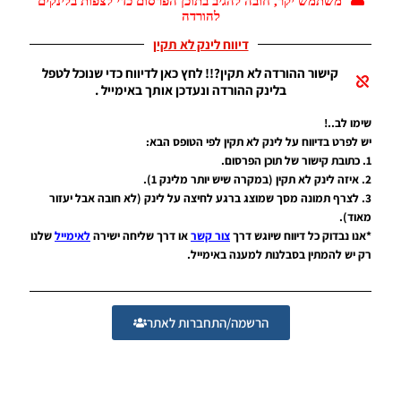
משתמש יקר, חובה להגיב בתוכן הפרסום כדי לצפות בלינקים
להורדה
Noam_r
04/05/2019
דיווח לינק לא תקין
10:47
קישור ההורדה לא תקין?!! לחץ כאן לדיווח כדי שנוכל לטפל
PES19 PS4
בלינק ההורדה ונעדכן אותך באימייל .
/ ליגת העל
הברזילאית
שימו לב..!
עונה
יש לפרט בדיווח על לינק לא תקין לפי הטופס הבא:
2018/19 –
1. כתובת קישור של תוכן הפרסום.
Option
2. איזה לינק לא תקין (במקרה שיש יותר מלינק 1).
File
Brasilerao
3. לצרף תמונה מסך שמוצג ברגע לחיצה על לינק (לא חובה אבל יעזור
Season
מאוד).
2018/19
*אנו נבדוק כל דיווח שיוגש דרך
צור קשר
או דרך שליחה ישירה
לאימייל
שלנו
Noam_r
רק יש להמתין בסבלנות למענה באימייל.
23/04/2019
09:40
הרשמה/התחברות לאתר