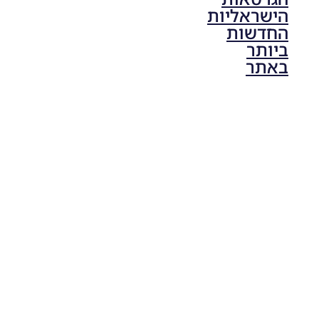
הישראליות
החדשות
ביותר
באתר
PES21 PC
/ גרסה
תיקון ליגת
ONE
ZERO
עונה חורף
2024
גרסה 1.0
– PATCH
LEAGUE
ONE
ZERO
SEASON
WINTER
2024
VERSION
1.0