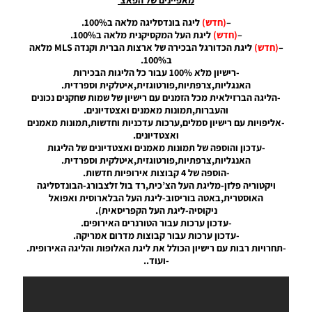
Noam_r
22/07/2019
–
(חדש)
ליגה בונדסליגה מלאה ב100%.
19:57
–
(חדש)
ליגת העל המקסיקנית מלאה ב100%.
–
(חדש)
ליגת הכדורגל הבכירה של ארצות הברית וקנדה MLS מלאה
PES19
ב100%.
PS4 /
-רישיון מלא 100% עבור כל הליגות הבכירות
Legends
האנגליות,צרפתיות,פורטוגזית,איטלקית וספרדית.
Option
-הליגה הברזילאית מכל הזמנים עם רישיון של שמות שחקנים נכונים
File
והעברות,תמונות מאמנים ואצטדיונים.
Vinny
-אליפויות עם רישיון סמלים,ערכות עדכניות וחדשות,תמונות מאמנים
Xtreme
ואצטדיונים.
-עדכון והוספה של תמונות מאמנים ואצטדיונים של הליגות
Noam_r
האנגליות,צרפתיות,פורטוגזית,איטלקית וספרדית.
21/07/2019
19:58
-הוספה של 4 קבוצות אירופיות חדשות.
ויקטוריה פלזן-מליגת העל הצ’כית,רד בול זלצבורג-הבונדסליגה
האוסטרית,באטה בוריסוב-ליגת העל הבלארוסית ואפואל
PES19
ניקוסיה-ליגת העל הקפריסאית).
PS4 /
-עדכון ערכות עבור הטורנרים האירופים.
Complete
-עדכון ערכות עבור קבוצות מדרום אמריקה.
Option
-תחרויות רבות עם רישיון הכולל את ליגת האלופות והליגה האירופית.
File V6 &
-ועוד..
Option
File Copa
America
2019