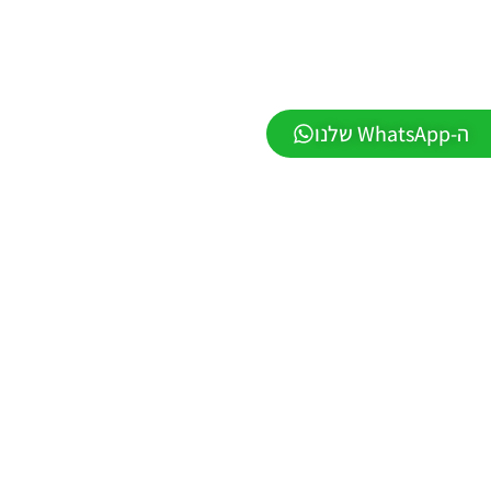
PES21 PC
/ ממסד
נתונים ליגת
WINNER
עונה חורף
ה-WhatsApp שלנו
2026 גרסה
1.1 –
DATABASE
LEAGUE
WINNER
SEASON
Winter
2026
VERSION
1.1
Noam_r
01/06/2026
09:43
EFootball
26 PC/
Patch
EPatch