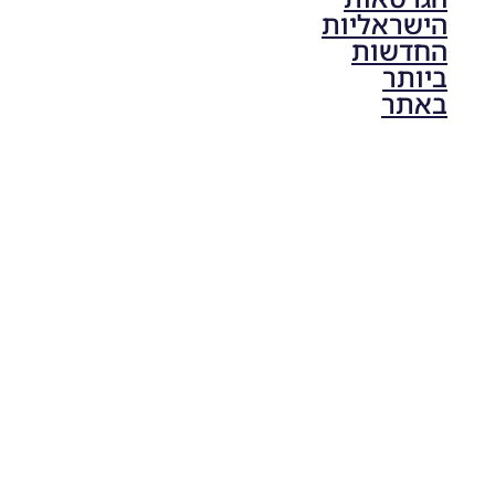
הישראליות
החדשות
ביותר
באתר
PES21 PC
/ גרסה
תיקון ליגת
ONE
ZERO
עונה חורף
2024
גרסה 1.0
– PATCH
LEAGUE
ONE
ZERO
SEASON
WINTER
2024
VERSION
1.0