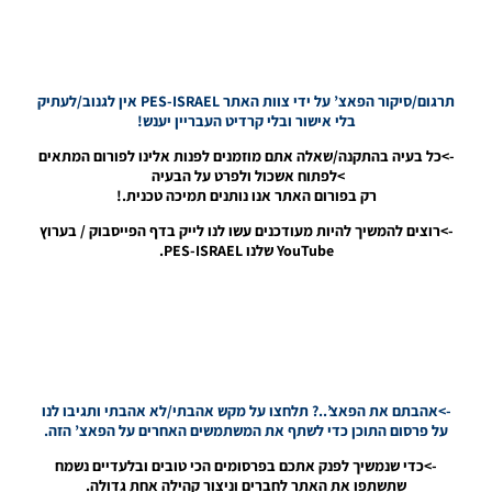
27/05/2019
20:46
PES19
PS4 / מיני
תרגום/סיקור הפאצ’ על ידי צוות האתר PES-ISRAEL אין לגנוב/לעתיק
חבילה
בלי אישור ובלי קרדיט העבריין יענש!
ערכות –
Mini
->כל בעיה בהתקנה/שאלה אתם מוזמנים לפנות אלינו לפורום המתאים
Fantasy
>לפתוח אשכול ולפרט על הבעיה
Kit Pack
רק בפורום האתר אנו נותנים תמיכה טכנית.!
Noam_r
->רוצים להמשיך להיות מעודכנים עשו לנו לייק בדף הפייסבוק / בערוץ
14/05/2019
YouTube שלנו PES-ISRAEL.
20:20
PES19
PS4 / סט
ערכות
ביגוד עבור
יובנטוס
לעונה
->אהבתם את הפאצ’..? תלחצו על מקש אהבתי/לא אהבתי ותגיבו לנו
2019/20 –
על פרסום התוכן כדי לשתף את המשתמשים האחרים על הפאצ’ הזה.
Juventus
Kit Pack
->כדי שנמשיך לפנק אתכם בפרסומים הכי טובים ובלעדיים נשמח
Season
שתשתפו את האתר לחברים וניצור קהילה אחת גדולה.
2019/20