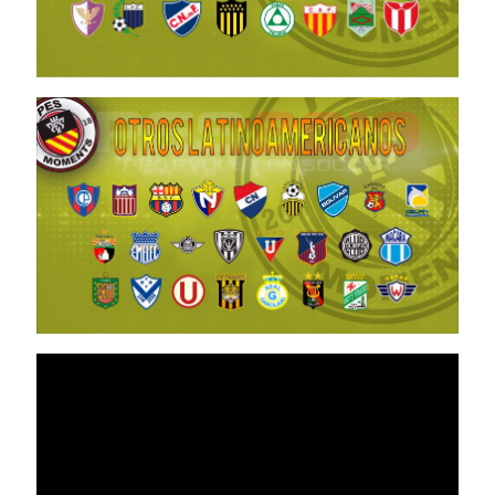
Noam_r
17/07/2019
19:35
PES19
PS4 /
Option
File
Complete
2019 DLC
6.0
Noam_r
15/07/2019
22:53
PES19
PS4 /
Option
File V7.0
DLC 6.0
Season
2018/19
Noam_r
08/06/2019
09:38