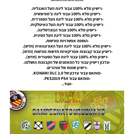
Noam_r
-רישיון מלא 100% עבור ליגת העל האנגלית.
22/07/2019
19:57
-רישיון מלא 100% עבור ליגה צ’מפיונשיפ.
-רישיון מלא 100% עבור ליגת העל הספרדית.
PES19
-רישיון מלא 100% עבור ליגת העל האיטלקית.
PS4 /
-רישיון מלא 100% עבור הבונדסליגה.
Legends
-רישיון מלא 100% עבור ליגת העל הסינית.
Option
-הוספה אפשרויות מורשות.
File
-רישיון מלא 100% עבור ליגת העל האורוגוואית (חדש).
Vinny
-רישיון עבור קבוצות אמריקאיות חדשות מורשות (חדש).
Xtreme
-רישיון מלא 100% עבור ליגת העל הסעודית (חדש).
-עדכון רישיון עבור כל המאמנים של הקבוצות הושלמו.
Noam_r
-רישיון שמות של טורנרים.
21/07/2019
-מותאם עבור עדכון של KONAMI DLC 2.0.
19:58
-מותאם עבור PES2019 PS4.
-ועוד..
PES19
PS4 /
Complete
Option
File V6 &
Option
File Copa
America
2019