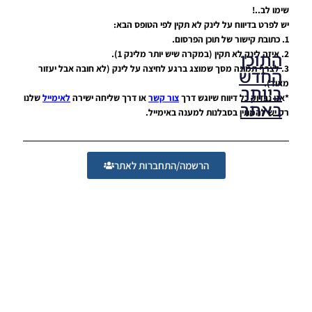
שימו לב..!
יש לפרט בדיווח על לינק לא תקין לפי הטופס הבא:
1. כתובת קישור של תוכן הפרסום.
2. איזה לינק לא תקין (במקרה שיש יותר מלינק 1).
התוכן
3. לצרף תמונה מסך שמוצג ברגע לחיצה על לינק (לא חובה אבל יעזור
החדש
מאוד).
ביותר
*אנו נבדוק כל דיווח שיוגש דרך
צור קשר
או דרך שליחה ישירה
לאימייל
שלנו
באתר
רק יש להמתין בסבלנות למענה באימייל.
PES21 PC
/ גרסה
הרשמה/התחברות לאתר
מודים
ליגת
Winner
עונה 2026
גרסה 1.0
– Version
Mod
League
Winner
Season
2026