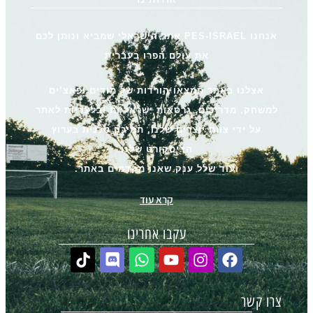
אנחנו PES-ISRAEL אתר הישראלי שמביא ונותן לכם
את עולם הפרו בעברית
אצלנו באתר תמצאו הורדות של מודים ופאצ’ים
למשחק, מדריכים, גרסאות ישראליות ובלעדיות לאתר
על ידי צוות יוצרים שלנו, תמיכה טכנית בערוץ
הדיסקורט שלנו
ועוד שלל ענק שאנו מקדמים באתר.
קרא עוד
עקבו אחרינו
צרו קשר