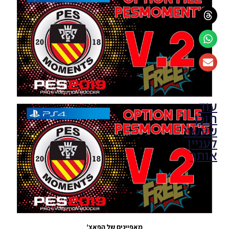
עוד
תוכן
שעשוי
לעניין
אותך
PES19 PS4
/ Option
File
Brasilerao
Update
20/07/2019
מאפיינים של הפאצ’