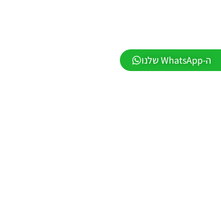
PES21 PC
/ ממסד
נתונים ליגת
WINNER
עונה חורף
ה-WhatsApp שלנו
2026 גרסה
1.1 –
DATABASE
LEAGUE
WINNER
SEASON
Winter
2026
VERSION
1.1
Noam_r
01/06/2026
09:43
EFootball
26 PC/
Patch
EPatch