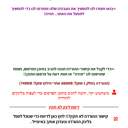
Noam_r
->בואו תעזרו לנו להמשיך את העבודה שלנו ותתרמו לנו כדי להמשיך
04/05/2019
לתפעל את האתר.. תודה!
10:47
PES19 PS4
/ ליגת העל
הברזילאית
עונה
2018/19 –
Option
File
Brasilerao
Season
->כדי לקבל את קישורי ההורדה חובה להגיב בתוכן הפרסום, נשמח
2018/19
שתרשמו לנו “תודה” או חוות דעת על פרסום התוכן!!
Noam_r
(ההורדה בחלק 1 שוקל: 686MB אחרי חילוץ שוקל: 749MB)
23/04/2019
09:40
משתמש יקר, חובה להגיב בתוכן הפרסום כדי לצפות בלינקים
להורדה
דיווח לינק לא תקין
קישור ההורדה לא תקין?!! לחץ כאן לדיווח כדי שנוכל לטפל
בלינק ההורדה ונעדכן אותך באימייל .