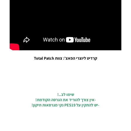
PES19
PS4/PC /
מיני
חבילה
ערכות
גרסה 2.0
– Mini
Fantasy
Kit Pack
V2.0
קרדיט ליוצרי הפאצ’: צוות Total Patch
Noam_r
29/05/2019
20:54
PES19
PS4 /
שימו לב..!
נבחרות
-אין צורך להוריד את הגרסה הקודמת!
לאומיות
-יש להתקין על PES19 נקי מגרסאות תיקון!
קלאסיות
– Classic
Option
File
Noam_r