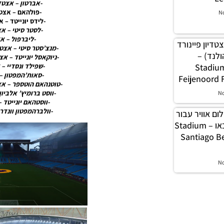
-אברטון – אצטדי
-פולהאם – אצטדי
N
-לידס יונייטד – 
-לסטר סיטי – אצ
-ליברפול – א
פה אצטדיון פיינורד
-מנצ’סטר סיטי – אצטד
ולנד) –
-ניוקאסל יונייטד – אצ
-שפילד ונסדיי – 
(Stadiu
-סאות’המפטון – 
Feijenoord 
-טוטנהאם הוטספר – אצ
-ווסט ברומיץ’ אלביון
N
-ווסטהאם יונייטד 
-וולברהמפטון וונדרר
גה צילום אוויר עבור
אצטדיון סנטיאגו ברנבאו – Stadium
Santiago B
N