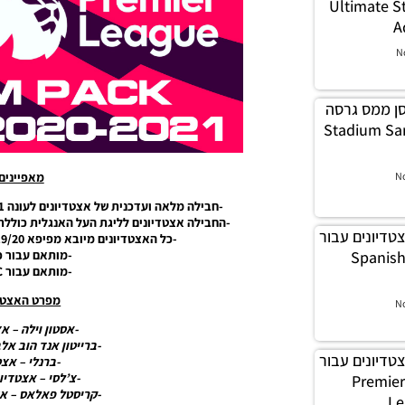
Ultimate Stadiums
A
N
דיון סן ממס גרסה
Stadium San Mamé
N
מאפיינים
-חבילה מלאה ועדכנית של אצטדיונים לעונה 2020/21 עבור כל הקבוצות מליגת העל האנגלית.
-החבילה אצטדיונים לליגת העל האנגלית כוללת 18 אצטדיוני בית לקבוצות מליגת העל האנגלי
לה אצטדיונים עבור
-כל האצטדיונים מיובא מפיפא 2019/20 ועבר שיפוץ להפעלה עבור PES20.
-מותאם עבור כ
יגת העל הספרדית- Spanish
-מותאם עבור PES20 PC בלבד!
מפרט האצטדי
N
-אסטון וילה – א
-ברייטון אנד הוב אל
לה אצטדיונים עבור
-ברנלי – אצט
-צ’לסי – אצטדיו
ליגת העל האנגלית – Premier
-קריסטל פאלאס – אצ
Le