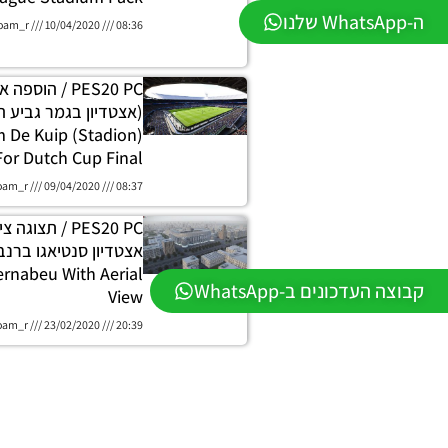
ה-WhatsApp שלנו
oam_r
10/04/2020
08:36
PES20 PC / הוס
(אצטדיון בגמר גביע ה
m De Kuip (Stadion
For Dutch Cup Final
oam_r
09/04/2020
08:37
PES20 PC / תצו
ernabeu With Aerial
קבוצה העדכונים ב-WhatsApp
View
oam_r
23/02/2020
20:39