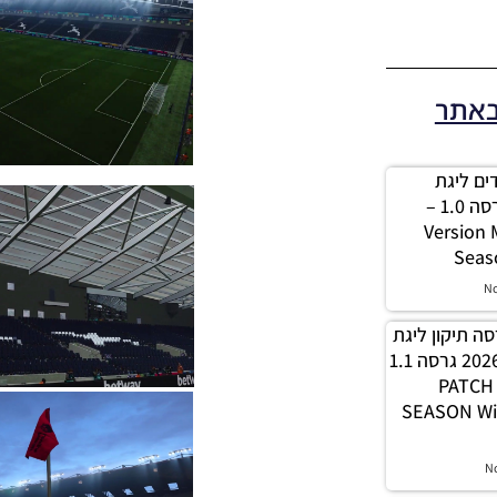
באתר
 מודים ליגת
Winner עונה 2026 גרסה 1.0 –
Version
Seas
N
PES21 / גרסה תיקון ליגת
WINNER עונה חורף 2026 גרסה 1.1
– PATC
SEASON Wi
N