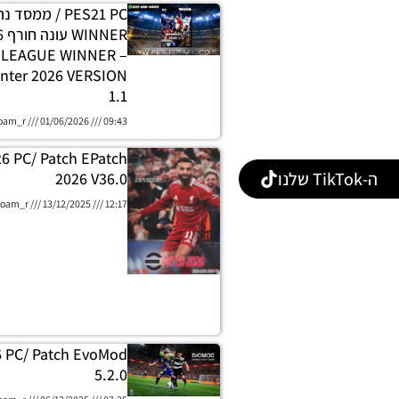
PES21 PC / ממסד
E LEAGUE WINNER
nter 2026 VERSION
1.1
oam_r
01/06/2026
09:43
26 PC/ Patch EPatch
ה-TikTok שלנו
2026 V36.0
oam_r
13/12/2025
12:17
6 PC/ Patch EvoMod
5.2.0