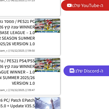
oam_r
06/12/2025
07:25
ה-YouTube שלנו
PES21 PC / ממסד
DATABASE LEAGUE
R SEASON SUMMER
025/26 VERSION 1.0
oam_r
01/12/2025
09:50
 PS4/PS5
ה-Discord שלנו
H LEAGUE WINNER
 SUMMER 2025/26
VERSION 1.0
oam_r
01/12/2025
09:47
26 PC/ Patch EPatch
5.0 + Update V35.5