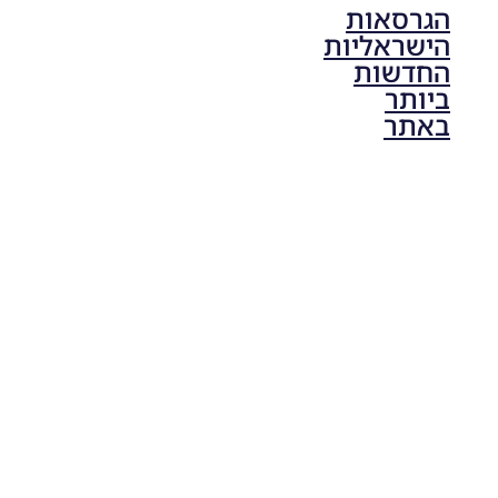
הגרסאות
הישראליות
החדשות
ביותר
באתר
PES21 PC
/ גרסה
תיקון ליגת
ONE
ZERO
עונה חורף
2024
גרסה 1.0
– PATCH
LEAGUE
ONE
ZERO
SEASON
WINTER
2024
VERSION