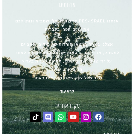
אודותינו
אנחנו PES-ISRAEL אתר הישראלי שמביא ונותן לכם
את עולם הפרו בעברית
אצלנו באתר תמצאו הורדות של מודים ופאצ’ים
למשחק, מדריכים, גרסאות ישראליות ובלעדיות לאתר
על ידי צוות יוצרים שלנו, תמיכה טכנית בערוץ
הדיסקורט שלנו
ועוד שלל ענק שאנו מקדמים באתר.
קרא עוד
עקבו אחרינו