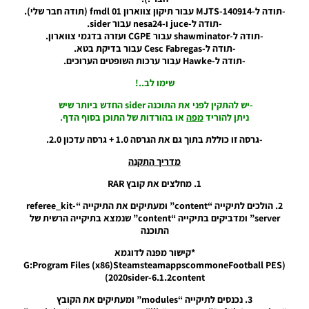
08/12/2019
-תודה ל-MJTS-140914 עבור תיקון צווארון 01 fmdl (תודה חבר שלי).
18:49
-תודה ל-juce ו-nesa24 עבור sider.
-תודה ל-shawminator עבור CGPE ועזרה בדגמי צווארון.
PES20
-תודה ל-Cesc Fabregas עבור בדיקת בטא.
PC /
-תודה ל-Hawke עבור ערכות השופטים הערוכים.
חבילה
שרת של
שימו לב..!
ערכות
ביגוד
-יש להתקין לפני את התוכנה sider החדש ביותר שיש
לנבחרות
ניתן להוריד
מפה
או בהורדות של התוכן בסוף הדף.
לאומיות –
National
-גרסה זו כוללת בתוך גם את הגרסה 1.0 + גרסה עדכון 2.0.
Teams
מדריך התקנה
Kitserver
GDB
1. מחלצים את קובץ RAR
Pack By
Grand
2. הולכים לתיקייה “content” ומעתיקים את התיקייה “referee_kit-
Bleu
server” ומדביקים בתיקייה “content” שנמצא בתיקייה הרשית של
התוכנה
Noam_r
25/11/2019
*קישור מפנה לדוגמא
21:02
(G:Program Files (x86)SteamsteamappscommoneFootball PES
2020sider-6.1.2content)
PES20
3. נכנסים לתיקייה “modules” ומעתיקים את הקובץ
PC /