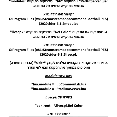
“RefKitServer.lua” + התיקייה “lib” ומדביקים בתיקייה “modules”
חבילה
שנמצא בתיקייה הרשית של התוכנה.
שרת של
ערכות
*קישור מפנה לדוגמא
ביגוד
(G:Program Files (x86)SteamsteamappscommoneFootball PES
לעונה
2020sider-6.1.2modules)
2019/20
גרסה 6.0
4. מעתיקים את התיקייה “Ref Color” ומדביקים בתיקייה “livecpk”
+ עדכון
שנמצא בתיקייה הרשית של התוכנה.
גרסה 6.1
– Kitpack
*קישור מפנה לדוגמא
V6.0 +
(G:Program Files (x86)SteamsteamappscommoneFootball PES
Update
2020sider-6.1.2livecpk)
6.1 For
KitServer
5. אחרי שעתקנו את הקבצים הולכים לקובץ “sider” (הגדרות תצורה)
Season
ומוסיפים במסמך את הטקסט הבא לפי הסדר
2019/20
בשורה של module
Noam_r
19/11/2019
lua.module = “libCommonLib.lua”
19:31
lua.module = “StadiumServer.lua”
בשורה של livecpk
cpk.root = “.livecpkRef Color”
*תמונה לדוגמא