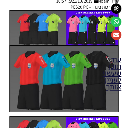
10:57
21/10/2019
Noam_r
ערכות ביגוד – PES20 PC
עוד
תוכן
שעשוי
לעניין
אותך
PES20 PC
/ שרת
ערכות
ביגוד
גרסה 1.9
לעונה