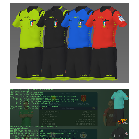
11:28
PES20 PC
/ חבילה
שרת
ערכות
שופט
גרסה 3.0
– RefKit
Server
Update
V3 AIO
Noam_r
01/03/2020
20:04
PES20
PC /
ערכה
ביגוד
חדשה
עבור
קבוצת
ריאל