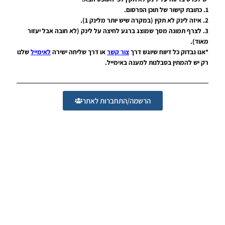
LEAGUE
1. כתובת קישור של תוכן הפרסום.
WINNER
SEASON
2. איזה לינק לא תקין (במקרה שיש יותר מלינק 1).
SUMMER
3. לצרף תמונה מסך שמוצג ברגע לחיצה על לינק (לא חובה אבל יעזור
2025/26
מאוד).
VERSION
*אנו נבדוק כל דיווח שיוגש דרך
צור קשר
או דרך שליחה ישירה
לאימייל
שלנו
1.0
רק יש להמתין בסבלנות למענה באימייל.
Noam_r
01/12/2025
09:50
הרשמה/התחברות לאתר
PES21
PS4/PS5
/ גרסה
תיקון ליגת
WINNER
עונה קיץ
2025/26
גרסה 1.0
– PATCH
LEAGUE
WINNER
SEASON
SUMMER
2025/26