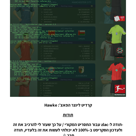
מדריד –
KitPack
Real
Madrid
Noam_r
08/12/2019
19:28
PES20
PC /
חבילה
שרת של
ערכות
ביגוד
לעונה
2019/20
גרסה 7.5
-GDB
Kitpack
קרדיט ליוצר הפאצ’: Hawke
V7.5 For
KitServer
תודות
Season
2019/20
-תודה ל-zlac עבור התסריט המקורי / על כך שעזר לי להרכיב את זה
ולעדכון הסקריפט ב-100% לא יכולתי לעשות את זה בלעדיו, תודה
Noam_r
חבר :).