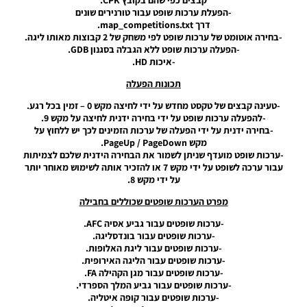
PES20 PC
-הפעלת ערכות שופט עבור טורנירים שונים
/ חבילה
דרך map_competitions.txt.
שרת
-בחירה אוטומט של ערכות שופט לפי משחק של 2 קבוצות מאותו ליגה.
ערכות
-הפעלה ערכות שופט ללא הגבלה בסגנון GDB.
שופט
-איכות HD.
עדכון
תכונות הפעלה
גרסה 5.0
– RefKit
-טעינה קבצים של טקסט מחדש על ידי לחיצה מקש 0 – זמין בכל רגע.
Server
-להפעלה ערכות שופט על ידי בחירה ידנית לחיצה על מקש 9.
Update
-בחירה ידנית על ידי הפעלה של ערכות הזמינים לכך יש ללחוץ על
V5 AIO
מקש PageUp / PageDown.
Noam_r
-ערכות שופט מועדף שניתן לשמור את הבחירה הידנית שלכם לצמיתות
25/07/2020
עבור ערכה לשופט על ידי מקש 7 או להזכיר אותה לשימוש מאוחר יותר
09:58
על ידי מקש 8.
PES20 PC
מפרט הערכות שופטים שכוללים בחבילה
/ שרת
-ערכות שופטים עבור גביע אסיה AFC.
ערכות
-ערכות שופטים עבור בונדסליגה.
ביגוד
-ערכות שופטים עבור ליגת האלופות.
גרסה 12
-ערכות שופטים עבור הליגה האירופית.
לעונה
-ערכות שופטים עבור מגן הקהילה FA.
2019/20
-ערכות שופטים עבור גביע המלך הספרדי.
– GDB
-ערכות שופטים עבור קופה איטליה.
Kitpack