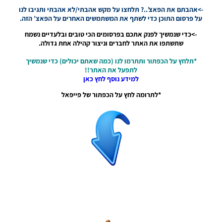
09:43
->אהבתם את הפאצ’..? תלחצו על מקש אהבתי/לא אהבתי ותגיבו לנו
על פרסום התוכן כדי לשתף את המשתמשים האחרים על הפאצ’ הזה.
PES21 PC
->כדי שנמשיך לפנק אתכם בפרסומים הכי טובים ובלעדיים נשמח
/ ממסד
שתשתפו את האתר לחברים וניצור קהילה אחת גדולה.
נתונים ליגת
WINNER
*תלחץ על הכפתור ותתרמו לנו (כמה שאתם יכולים) כדי שנמשיך
עונה חורף
לתפעל את האתר!!
2026 גרסה
למידע נוסף לחץ כאן
1.1 –
DATABASE
*לתרומה לחץ על הכפתור של פייפאל
LEAGUE
WINNER
SEASON
Winter
2026
VERSION
1.1
Noam_r
01/06/2026
09:43
EFootball
26 PC/
Patch