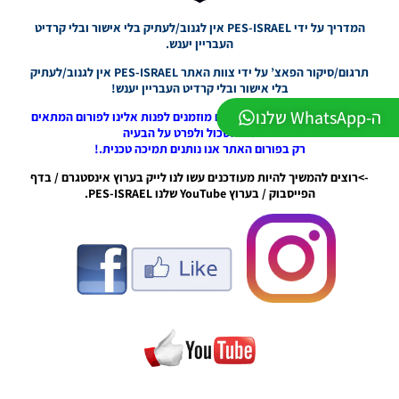
2026
Version
המדריך על ידי PES-ISRAEL אין לגנוב/לעתיק בלי אישור ובלי קרדיט
1.0
העבריין יענש.
Noam_r
תרגום/סיקור הפאצ’ על ידי צוות האתר PES-ISRAEL אין לגנוב/לעתיק
23/07/2026
בלי אישור ובלי קרדיט העבריין יענש!
09:48
ה-WhatsApp שלנו
->כל בעיה בהתקנה/שאלה אתם מוזמנים לפנות אלינו לפורום המתאים
PES21
>לפתוח אשכול ולפרט על הבעיה
PS4/PS5
רק בפורום האתר אנו נותנים תמיכה טכנית.!
/ גרסה
תיקון ליגת
->רוצים להמשיך להיות מעודכנים עשו לנו לייק בערוץ אינסטגרם / בדף
WINNER
הפייסבוק / בערוץ YouTube שלנו PES-ISRAEL.
עונה חורף
2026
גרסה 1.1
– PATCH
LEAGUE
WINNER
SEASON
Winter
2026
VERSION
1.1
Noam_r
01/06/2026