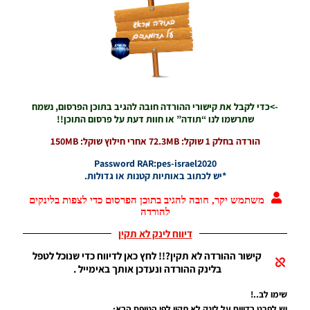
EPatch
2026
V36.0
Noam_r
13/12/2025
12:17
Efootball
->כדי לקבל את קישורי ההורדה חובה להגיב בתוכן הפרסום, נשמח
26 PC/
שתרשמו לנו “תודה” או חוות דעת על פרסום התוכן!!
Patch
EvoMod
הורדה בחלק 1 שוקל: 72.3MB אחרי חילוץ שוקל: 150MB
5.2.0
Password RAR:pes-israel2020
Noam_r
06/12/2025
*יש לכתוב באותיות קטנות או גדולות.
07:25
משתמש יקר, חובה להגיב בתוכן הפרסום כדי לצפות בלינקים
PES21 PC
להורדה
/ ממסד
דיווח לינק לא תקין
נתונים ליגת
WINNER
קישור ההורדה לא תקין?!! לחץ כאן לדיווח כדי שנוכל לטפל
עונה קיץ
בלינק ההורדה ונעדכן אותך באימייל .
2025/26
גרסה 1.0 –
שימו לב..!
DATABASE
יש לפרט בדיווח על לינק לא תקין לפי הטופס הבא: