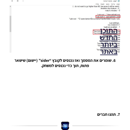
התוכן
החדש
ביותר
באתר
6. שומרים את המסמך ואז נכנסים לקובץ “sider” (יישום) שישאר
פתוח, תוך כדי נכנסים למשחק.
PES21 PC
/ גרסה
מודים
ליגת
Winner
עונה 2026
גרסה 1.0
– Version
Mod
7. תהנו חברים
League
Winner
Season