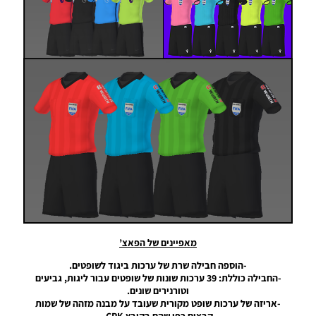
2020/21 –
Kitpack
V1.9
Season
2020/21
Noam_r
05/09/2020
18:30
PES20 PC
/ שרת
ערכות
ביגוד
לעונה
2020/21
גרסה 1.1
רשמי –
Kitpack
Season
מאפיינים של הפאצ’
2020/21
V1.1 AIO
-הוספה חבילה שרת של ערכות ביגוד לשופטים.
-החבילה כוללת: 39 ערכות שונות של שופטים עבור ליגות, גביעים
Noam_r
וטורנירים שונים.
04/08/2020
23:15
-אריזה של ערכות שופט מקורית שעובד על מבנה מזהה של שמות
קבצים כפי שהם בקובץ CPK.