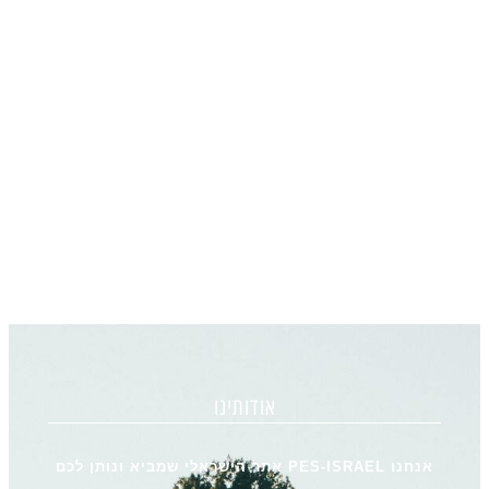
אודותינו
אנחנו PES-ISRAEL אתר הישראלי שמביא ונותן לכם