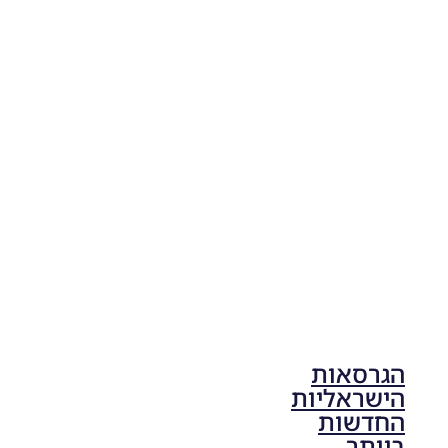
PES21
PC/ SP
Football
Life 2026
V1.00
Noam_r
17/10/2025
17:41
הגרסאות
הישראליות
החדשות
ביותר