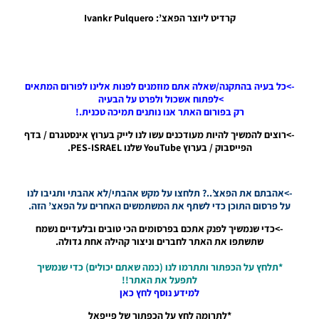
גרסה 1.0
קרדיט ליוצר הפאצ’: Ivankr Pulquero
– Tattoo
Pack V1
Noam_r
06/05/2020
20:47
->כל בעיה בהתקנה/שאלה אתם מוזמנים לפנות אלינו לפורום המתאים
>לפתוח אשכול ולפרט על הבעיה
(PES20 PC
רק בפורום האתר אנו נותנים תמיכה טכנית.!
/ Smoke
Patch 20 |
->רוצים להמשיך להיות מעודכנים עשו לנו לייק בערוץ אינסטגרם / בדף
Sider
הפייסבוק / בערוץ YouTube שלנו PES-ISRAEL.
SP20 –
Cinematic
R2
->אהבתם את הפאצ’..? תלחצו על מקש אהבתי/לא אהבתי ותגיבו לנו
(Trophies
על פרסום התוכן כדי לשתף את המשתמשים האחרים על הפאצ’ הזה.
And
Entrances
->כדי שנמשיך לפנק אתכם בפרסומים הכי טובים ובלעדיים נשמח
Noam_r
שתשתפו את האתר לחברים וניצור קהילה אחת גדולה.
02/05/2020
08:02
*תלחץ על הכפתור ותתרמו לנו (כמה שאתם יכולים) כדי שנמשיך
לתפעל את האתר!!
PES20 PC /
למידע נוסף לחץ כאן
כניסות
שחקנים עם
*לתרומה לחץ על הכפתור של פייפאל