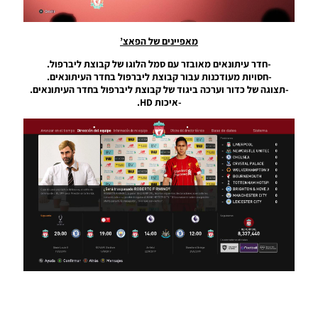
Stadium
Tunnels
With
מאפיינים של הפאצ’
Cutscenes
1.0
-חדר עיתונאים מאובזר עם סמל הלוגו של קבוצת ליברפול.
Noam_r
-חסויות מעודכנות עבור קבוצת ליברפול בחדר העיתונאים.
29/08/2020
-תצוגה של כדור וערכה ביגוד של קבוצת ליברפול בחדר העיתונאים.
11:40
-איכות HD.
PES20 PC
/ רקע
מנהרות
אצטדיונים
גרסה 1.0
–
Stadiums
Tunnels
V1.0
Noam_r
19/08/2020
22:13
PES20 PC
/ חבילה
קעקועים