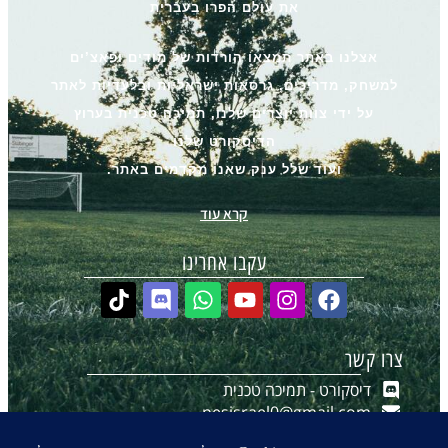
את עולם הפרו בעברית
אצלנו באתר תמצאו הורדות של מודים ופאצ’ים
למשחק, מדריכים, גרסאות ישראליות ובלעדיות לאתר
על ידי צוות יוצרים שלנו, תמיכה טכנית בערוץ
הדיסקורט שלנו
ועוד שלל ענק שאנו מקדמים באתר.
קרא עוד
עקבו אחרינו
צרו קשר
דיסקורט - תמיכה טכנית
pesisrael0@gmail.com
יצירת קשר ב-WhatsApp