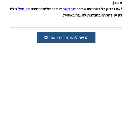
Tournament
מאוד).
Anthems
*אנו נבדוק כל דיווח שיוגש דרך
צור קשר
או דרך שליחה ישירה
לאימייל
שלנו
V5.1
רק יש להמתין בסבלנות למענה באימייל.
Noam_r
13/04/2020
08:56
הרשמה/התחברות לאתר
PES20 PC
/ מוד עבור
קבוצת
מילאן
גרסה 3.0
– AC
Milan
Addon
AIO V3
Noam_r
07/04/2020
19:27
PES20 PC /
המנון טורניר
גרסה 4.2 –
Tournament
Anthems