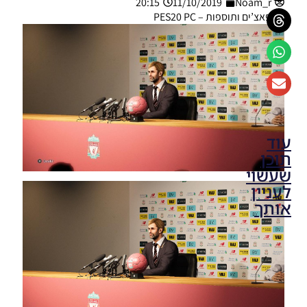
20:15
11/10/2019
Noam_r
פאצ’ים ותוספות – PES20 PC
עוד
תוכן
שעשוי
לעניין
אותך
PES20 PC
/ חבילה
רקעים
למנהרות
האצטדיונים
גרסה 1.0 –