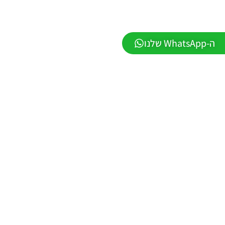
WINNER
עונה חורף
2026 גרסה
1.1 –
ה-WhatsApp שלנו
DATABASE
LEAGUE
WINNER
SEASON
Winter
2026
VERSION
1.1
Noam_r
01/06/2026
09:43
EFootball
26 PC/
Patch
EPatch
2026
V36.0
Noam_r
13/12/2025