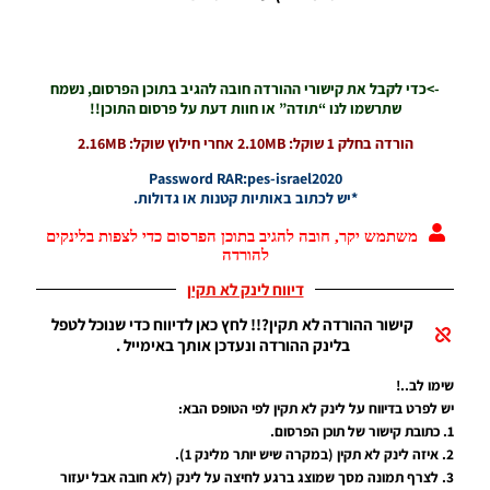
אנימציות
חדשות גרסה
1.0 & 1.1 –
Entrances
->כדי לקבל את קישורי ההורדה חובה להגיב בתוכן הפרסום, נשמח
With New
שתרשמו לנו “תודה” או חוות דעת על פרסום התוכן!!
Animations
V1.0 & 1.1
הורדה בחלק 1 שוקל: 2.10MB אחרי חילוץ שוקל: 2.16MB
Noam_r
01/05/2020
Password RAR:pes-israel2020
10:11
*יש לכתוב באותיות קטנות או גדולות.
PES20 PC
משתמש יקר, חובה להגיב בתוכן הפרסום כדי לצפות בלינקים
/ שרת שיר
להורדה
גול –
דיווח לינק לא תקין
GoalSong
Server
קישור ההורדה לא תקין?!! לחץ כאן לדיווח כדי שנוכל לטפל
Pack
בלינק ההורדה ונעדכן אותך באימייל .
Noam_r
26/04/2020
שימו לב..!
21:57
יש לפרט בדיווח על לינק לא תקין לפי הטופס הבא:
1. כתובת קישור של תוכן הפרסום.
PES20 PC /
2. איזה לינק לא תקין (במקרה שיש יותר מלינק 1).
המנון טורניר
גרסה 5.1 –
3. לצרף תמונה מסך שמוצג ברגע לחיצה על לינק (לא חובה אבל יעזור