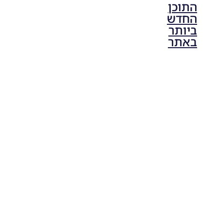
התוכן
החדש
ביותר
באתר
PES21 PC
/ גרסה
מודים
ליגת
Winner
עונה 2026
גרסה 1.0
– Version
Mod
League
Winner
Season
2026
Version
1.0
Noam_r
23/07/2026